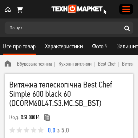
Все про товар
Характеристики
Фото
9
Залишит
Вбудована техніка
Кухонні витяжки
Best Chef
Витяжка
Витяжка телескопічна Best Chef
Simple 600 black 60
(OCORM60L4T.S3.MC.SB_BST)
Код:
BSH00014
0.0
з 5.0