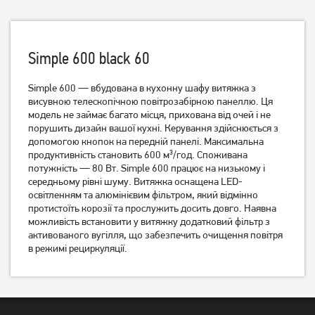
Simple 600 black 60
Simple 600 — вбудована в кухонну шафу витяжка з
висувною телескопічною повітрозабірною панеллю. Ця
Витяжка похила Ventolux
Витяжка пласка Artel Art-
модель не займає багато місця, прихована від очей і не
MODENA 60 BK (700) PB
0960 Punto
порушить дизайн вашої кухні. Керування здійснюється з
3 999
грн
3 329
грн
допомогою кнопок на передній панелі. Максимальна
3 869
продуктивність становить 600 м³/год. Споживана
3 179
грн
грн
потужність — 80 Вт. Simple 600 працює на низькому і
середньому рівні шуму. Витяжка оснащена LED-
освітленням та алюмінієвим фільтром, який відмінно
протистоїть корозії та прослужить досить довго. Наявна
можливість встановити у витяжку додатковий фільтр з
активованого вугілля, що забезпечить очищення повітря
в режимі рециркуляції.