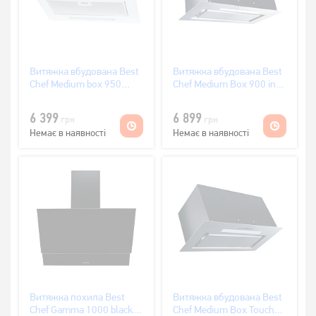
Витяжка вбудована Best
Витяжка вбудована Best
Chef Medium box 950
Chef Medium Box 900 inox
white 60
60
(OTYTT60JFP.S3.BI.SW_BST)
(OAREP60JFP.S3.SA.SK_BST)
6 399
6 899
грн
грн
Немає в наявності
Немає в наявності
Витяжка похила Best
Витяжка вбудована Best
Chef Gamma 1000 black
Chef Medium Box Touch