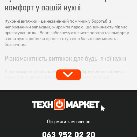
комфорт у вашій кухні
Кухонні витяжки - це незамінний помічник у боротьбі з
неприємними запахами, жиром та парою, що виникають під час
приготування їжі. Вони забезпечують чисте повітря та комфорт у
вашій кухні, роблячи процес готування більш приємним та
безпечним.
Різноманітність витяжок для будь-якої кухні
У Техномаркеті ви знайдете широкий вибір кухонних витяжок
різних типів, дизайнів та потужностей. Ми пропонуємо:
Вбудовані витяжки:
Компактні та непомітні, ідеально
підходять для невеликих кухонь.
Підвісні витяжки:
Стильні та функціональні, кріпляться до стіни
над плитою.
Оформити замовлення
Острівні витяжки:
Ефектні та потужні, призначені для кухонь з
063 952 02 20
острівним розташуванням плити.