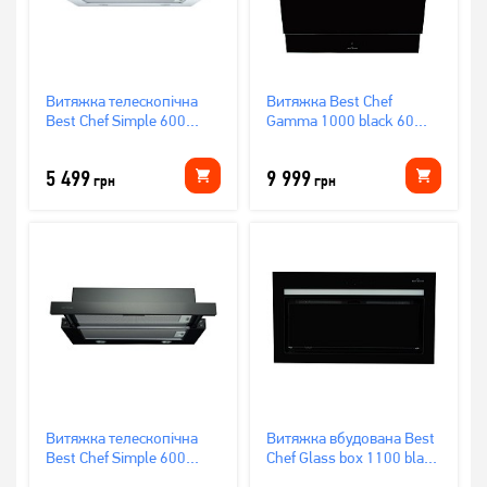
Витяжка телескопічна
Витяжка Best Chef
Best Chef Simple 600
Gamma 1000 black 60
white 60
(1F440B2L8A)
(OCORM60L4T.S3.BI.SW_BST)
5 499
9 999
грн
грн
Витяжка телескопічна
Витяжка вбудована Best
Best Chef Simple 600
Chef Glass box 1100 black
black 60
74 (4F491D2L7A)