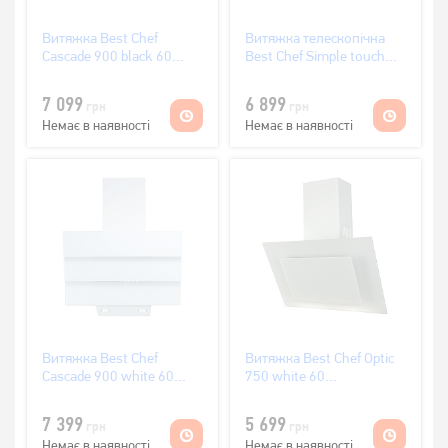
Витяжка Best Chef
Витяжка телескопічна
Cascade 900 black 60
Best Chef Simple touch
(OLITL60J4PK.S3.MC.KSB_BST)
750 white 60
(OCORB60I4UW.S3.BI.SW_BST)
7 099
6 899
грн
грн
Немає в наявності
Немає в наявності
Витяжка Best Chef
Витяжка Best Chef Optic
Cascade 900 white 60
750 white 60
(OLITL60J4PK.S3.BI.KSW_BST)
(1F418B2A8A)
7 399
5 699
грн
грн
Немає в наявності
Немає в наявності