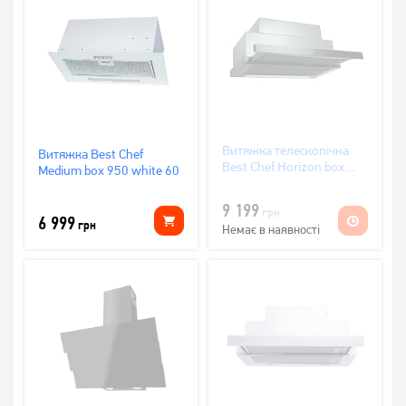
Витяжка телескопічна
Витяжка Best Chef
Best Chef Horizon box
Medium box 950 white 60
1100 black 60
(4F263B2L7A)
9 199
грн
6 999
грн
Немає в наявності