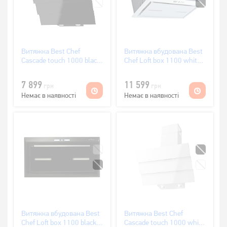
Витяжка Best Chef
Витяжка вбудована Best
Cascade touch 1000 black
Chef Loft box 1100 white
60
54 (4F493N2A7B)
(OLITL60JEJW.S3.MC.KSB_BST)
7 899
11 599
грн
грн
Немає в наявності
Немає в наявності
Витяжка вбудована Best
Витяжка Best Chef
Chef Loft box 1100 black
Cascade touch 1000 white