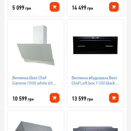
(OCORM60L4T.S3.MC.SB_BST)
5 099
14 499
грн
грн
Витяжка Best Chef
Витяжка вбудована Best
Gamma 1000 white 60
Chef Loft box 1100 black
(1F440B2A8A)
72 (4F493D2L7B)
10 599
13 599
грн
грн