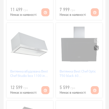
54 (4F493N2L7B)
60
(OLITL60JEJW.S3.BI.KSW_BST)
11 499
7 999
грн
грн
Немає в наявності
Немає в наявності
Витяжка вбудована Best
Витяжка Best Chef Optic
Chef Studio box 1100 inox
750 black 60
72 (4F493D1M2B)
(1F418B2L8A)
12 599
5 599
грн
грн
Немає в наявності
Немає в наявності