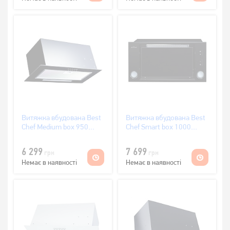
Витяжка вбудована Best
Витяжка вбудована Best
Chef Medium box 950
Chef Smart box 1000
black 60
black 55
(OTYTT60JFPC.S3CZ.MC.SB_BST)
(OSKI55J4KR.S3.MC.KSB_BST)
6 299
7 699
грн
грн
Немає в наявності
Немає в наявності