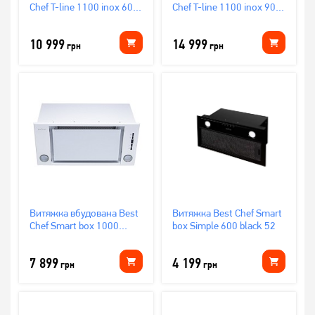
Chef T-line 1100 inox 60
Chef T-line 1100 inox 90
(1F275B1M7A)
(1F275F1M7A)
10 999
14 999
грн
грн
Витяжка вбудована Best
Витяжка Best Chef Smart
Chef Smart box 1000
box Simple 600 black 52
white 55 (
OSKI55J4KR.S3.BI.KSW_BST)
7 899
4 199
грн
грн