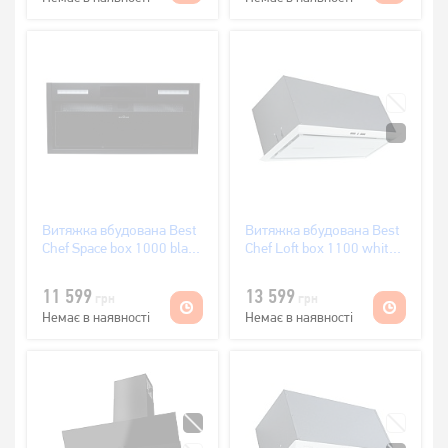
Витяжка вбудована Best
Витяжка вбудована Best
Chef Space box 1000 black
Chef Loft box 1100 white
60 (4F481B2L7E)
72 (4F493D2A7B)
11 599
13 599
грн
грн
Немає в наявності
Немає в наявності