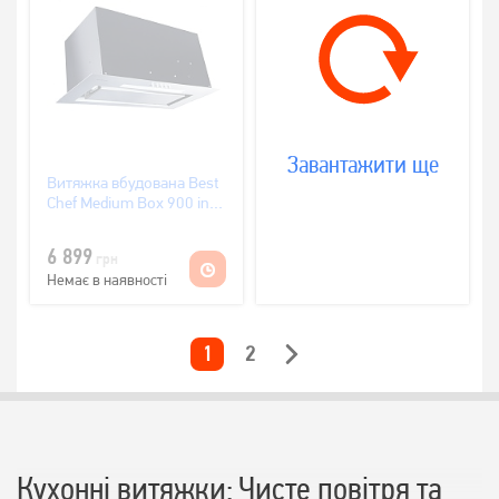
Завантажити ще
Витяжка вбудована Best
Chef Medium Box 900 inox
60
(OAREP60JFP.S3.SA.SK_BST)
6 899
грн
Нержавійка
Немає в наявності
1
2
Кухонні витяжки: Чисте повітря та