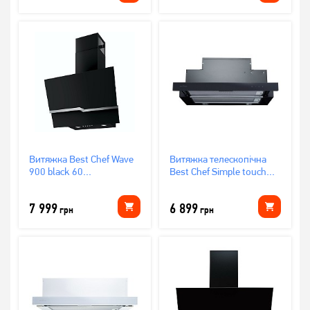
Витяжка Best Chef Wave
Витяжка телескопічна
900 black 60
Best Chef Simple touch
(OZET60JFPK.S3.MC.KSB.NS_BST)
750 black 60
(OCORB60I4UW.S3.MC.SB_BST)
7 999
6 899
грн
грн