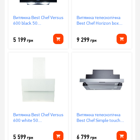
Витяжка Best Chef Versus
Витяжка телескопічна
600 black 50
Best Chef Horizon box
(1F364A2L8D)
1100 white 60
(4F263B2A7A)
5 199
9 299
грн
грн
Витяжка Best Chef Versus
Витяжка телескопічна
600 white 50
Best Chef Simple touch
(1F364A2A8D)
750 inox 60
(OCORB60I4UW.S3.SA.SSA_BST)
5 599
6 799
грн
грн