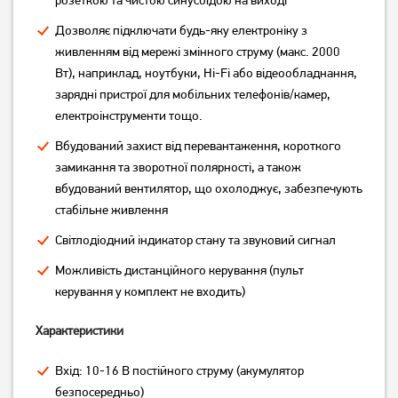
грн
грн
Дозволяє підключати будь-яку електроніку з
живленням від мережі змінного струму (макс. 2000
Вт), наприклад, ноутбуки, Hi-Fi або відеообладнання,
зарядні пристрої для мобільних телефонів/камер,
електроінструменти тощо.
Вбудований захист від перевантаження, короткого
замикання та зворотної полярності, а також
вбудований вентилятор, що охолоджує, забезпечують
стабільне живлення
Інвертор EnerGenie EG-
Інвертор Mexxsun
PWC150-01
MXSPSW-1000
Світлодіодний індикатор стану та звуковий сигнал
1 079
грн
10 529
грн
Можливість дистанційного керування (пульт
859
8 419
грн
грн
керування у комплект не входить)
Характеристики
Вхід: 10-16 В постійного струму (акумулятор
безпосередньо)