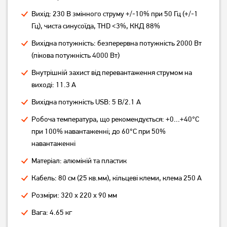
Вихід: 230 В змінного струму +/-10% при 50 Гц (+/-1
Гц), чиста синусоїда, THD <3%, ККД 88%
Вихідна потужність: безперервна потужність 2000 Вт
(пікова потужність 4000 Вт)
Інвертор Mexxsun
Інвертор Mexxsun
MXSPSW-300
MXSPSW-600
Внутрішній захист від перевантаження струмом на
6 739
грн
7 949
грн
виході: 11.3 А
5 389
6 359
грн
грн
Вихідна потужність USB: 5 В/2.1 А
Робоча температура, що рекомендується: +0...+40°С
при 100% навантаженні; до 60°C при 50%
навантаженні
Матеріал: алюміній та пластик
Кабель: 80 см (25 кв.мм), кільцеві клеми, клема 250 А
Розміри: 320 x 220 x 90 мм
Вага: 4.65 кг
Інвертор EnerGenie EG-
Інвертор FrimeCom SK12-