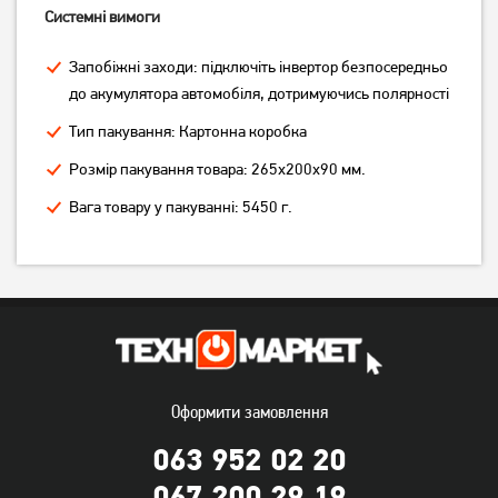
PWC300-01, 300 Вт
2000
Системні вимоги
1 899
грн
12 729
грн
1 519
10 179
грн
грн
Запобіжні заходи: підключіть інвертор безпосередньо
до акумулятора автомобіля, дотримуючись полярності
Тип пакування: Картонна коробка
Розмір пакування товара: 265х200х90 мм.
Вага товару у пакуванні: 5450 г.
Інвертор Carspa 2000-122
Інвертор Carspa 600-122
2000Вт
600Вт
Оформити замовлення
Немає в наявності
Немає в наявності
063 952 02 20
067 200 29 19