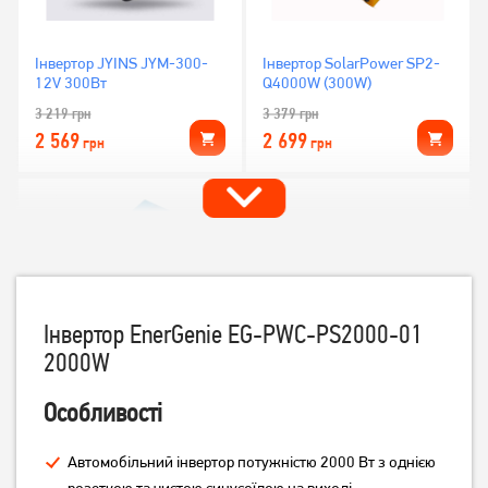
Інвертор JYINS JYM-300-
Інвертор SolarPower SP2-
12V 300Вт
Q4000W (300W)
3 219
грн
3 379
грн
2 569
2 699
грн
грн
Інвертор EnerGenie EG-PWC-PS2000-01
2000W
Особливості
Інвертор Carspa СPS1000-
Інвертор EnerGenie EG-
122 1000Вт
PWC-PS500-01 500 Вт
12 849
грн
4 719
грн
Автомобільний інвертор потужністю 2000 Вт з однією
10 279
3 769
розеткою та чистою синусоїдою на виході