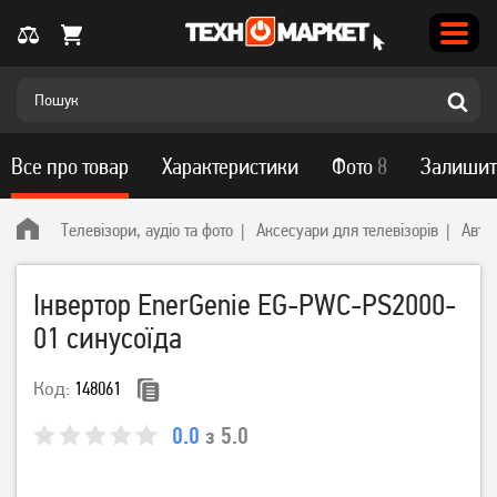
Все про товар
Характеристики
Фото
8
Залишит
Телевізори, аудіо та фото
Аксесуари для телевізорів
Авто
Інвертор EnerGenie EG-PWC-PS2000-
01 синусоїда
Код:
148061
0.0
з 5.0