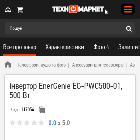
Все про товар
Характеристики
Фото
4
Залишит
Телевізори, аудіо та фото
Аксесуари для телевізорів
Авто
Інвертор EnerGenie EG-PWC500-01,
500 Вт
Код:
117054
0.0
з 5.0