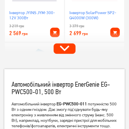
Інвертор JYINS JYM-300-
Інвертор SolarPower SP2-
12V 300Вт
Q4000W (300W)
3 219
грн
3 379
грн
2 569
2 699
грн
грн
Автомобільний інвертор EnerGenie EG-
PWC500-01, 500 Вт
Автомобільний інвертор
EG-PWC500-011
потужністю 500
Інвертор Carspa СPS1000-
Інвертор EnerGenie EG-
122 1000Вт
Вт з одним гніздом. Дає змогу під'єднувати будь-яку
PWC-PS500-01 500 Вт
електроніку з живленням від змінного струму (макс. 500
12 849
грн
4 719
грн
Вт), наприклад, ноутбуки, зарядні пристрої для мобільних
10 279
3 769
грн
грн
телефонів/фотоапаратів, електричні інструменти тощо.