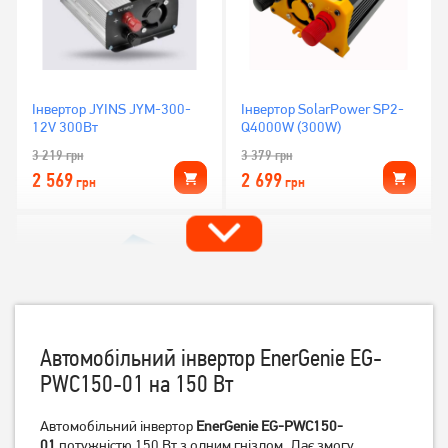
Інвертор JYINS JYM-300-
Інвертор SolarPower SP2-
12V 300Вт
Q4000W (300W)
3 219
грн
3 379
грн
2 569
2 699
грн
грн
Автомобільний інвертор EnerGenie EG-
PWC150-01 на 150 Вт
Автомобільний інвертор
EnerGenie EG-PWC150-
Інвертор Carspa СPS1000-
Інвертор EnerGenie EG-
122 1000Вт
01
потужністю 150 Вт з одним гніздом. Дає змогу
PWC-PS500-01 500 Вт