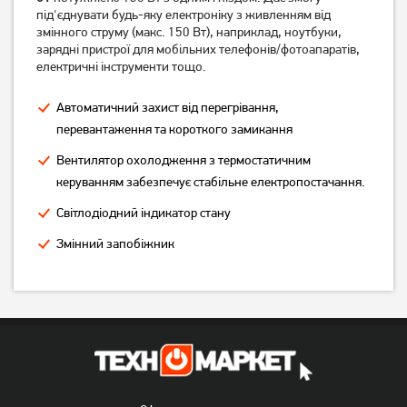
під'єднувати будь-яку електроніку з живленням від
12 849
грн
4 719
грн
змінного струму (макс. 150 Вт), наприклад, ноутбуки,
10 279
3 769
грн
грн
зарядні пристрої для мобільних телефонів/фотоапаратів,
електричні інструменти тощо.
Автоматичний захист від перегрівання,
перевантаження та короткого замикання
Вентилятор охолодження з термостатичним
керуванням забезпечує стабільне електропостачання.
Світлодіодний індикатор стану
Змінний запобіжник
Інвертор Mexxsun
Інвертор Mexxsun
MXSPSW-1000
MXSPSW-300
10 529
грн
6 739
грн
8 419
5 389
грн
грн