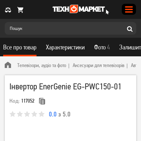
Все про товар
Характеристики
Фото
4
Залишит
Телевізори, аудіо та фото
Аксесуари для телевізорів
Авто
Інвертор EnerGenie EG-PWC150-01
Код:
117052
0.0
з 5.0