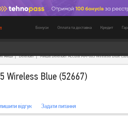
Бонуси
Оплата та доставка
Кредит
Гар
я
ні миші
Defender
Миша Defender Accura MM-665 Wireless Blue (526
 Wireless Blue (52667)
лишити вiдгук
Задати питання