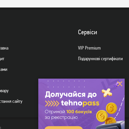
Миша A4Tech OP-530NUS
Миша Logitech B100 USB
USB Black (4711421951845)
Black
249
419
грн
грн
Сервiси
тавка
VIP Premium
дит
Подарункові сертифікати
нами
овару
стання сайту
D