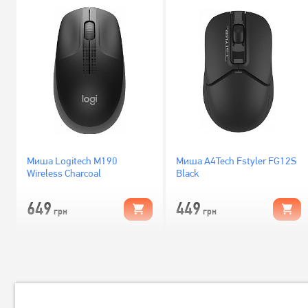
Миша Logitech M190
Миша A4Tech Fstyler FG12S
Wireless Charcoal
Black
649
449
грн
грн