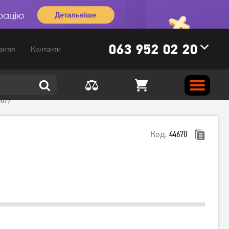
063 952 02 20
антія
Контакти
67)
Код:
44670