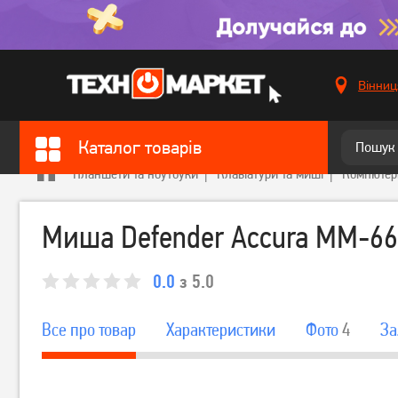
Вінниц
Каталог товарів
Планшети та ноутбуки
Клавіатури та миші
Компютер
Миша Defender Accura MM-665
0.0
з 5.0
Все про товар
Характеристики
Фото
4
За