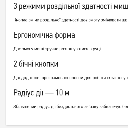
3 режими роздільної здатності миш
Кнопка зміни роздільної здатності дає змогу змінювати шв
Ергономічна форма
Миша Logitech M190
Миша Logitech M190
Wireless Mid Grey
Wireless Red
Дає змогу миші зручно розташуватися в руці.
649
649
грн
грн
2 бічні кнопки
Дві додаткові програмовані кнопки для роботи із застосу
Радіус дії — 10 м
Збільшений радіус дії бездротового зв'язку забезпечує бі