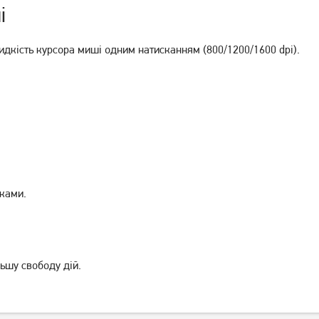
і
идкість курсора миші одним натисканням (800/1200/1600 dpi).
Миша Rapoo M100 Silent
Миша A4Tech Fstyler FG12S
mode Wireless Grey (M100)
Wireless Panda
599
449
грн
грн
нками.
льшу свободу дій.