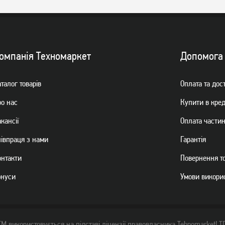
Миша A4Tech N-70FXS USB
Миша A4Tech OP-330S USB
Black (4711421948760)
Black (4711421962209)
519
249
грн
грн
омпанiя Техномаркет
Допомога
талог товарiв
Оплата та дос
ро нас
Купити в кре
кансії
Оплата части
пiвпраця з нами
Гарантiя
онтакти
Повернення т
онуси
Умови викори
ТМ використовується на підставі ліцензії правовласника TehnomarketLT