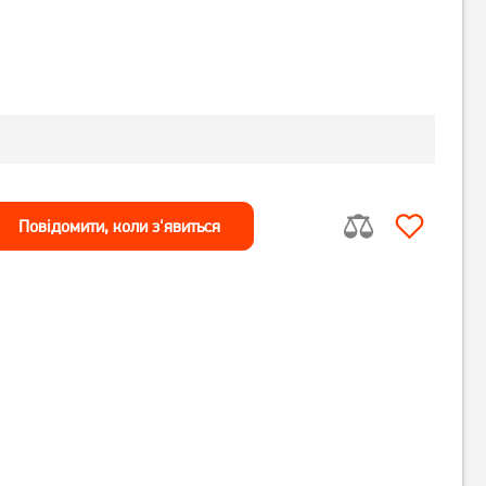
Повiдомити, коли з'явиться