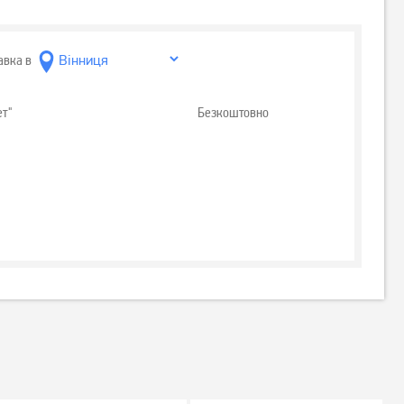
авка в
ет"
Безкоштовно