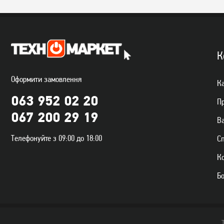
Миша Logitech M185
Миша A4Tech N-708X-1
Wireless Grey
Black
949
399
грн
грн
К
Оформити замовлення
Ка
063 952 02 20
П
067 200 29 19
Ва
Телефонуйте з 09:00 до 18:00
С
К
Б