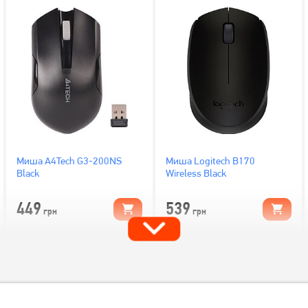
Миша A4Tech G3-200NS
Миша Logitech B170
Black
Wireless Black
449
539
грн
грн