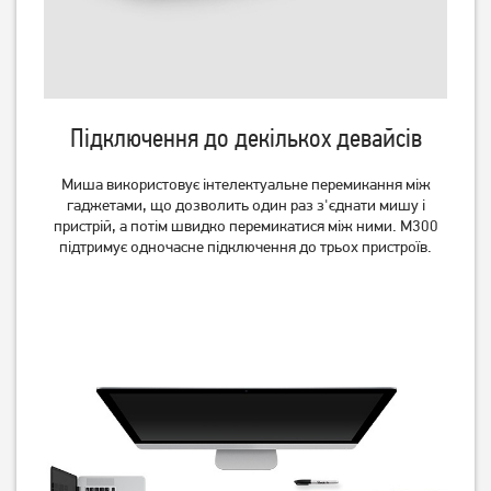
Миша Rapoo M100 Silent
Миша A4Tech Fstyler FG12S
mode Wireless Grey (M100)
Wireless Panda
599
449
Підключення до декількох девайсів
грн
грн
Миша використовує інтелектуальне перемикання між
гаджетами, що дозволить один раз з'єднати мишу і
пристрій, а потім швидко перемикатися між ними. M300
підтримує одночасне підключення до трьох пристроїв.
Миша A4Tech Fstyler FG30S
Миша Gembird MUSW-4BS-
Grey
01 Wireless Black
549
279
грн
грн