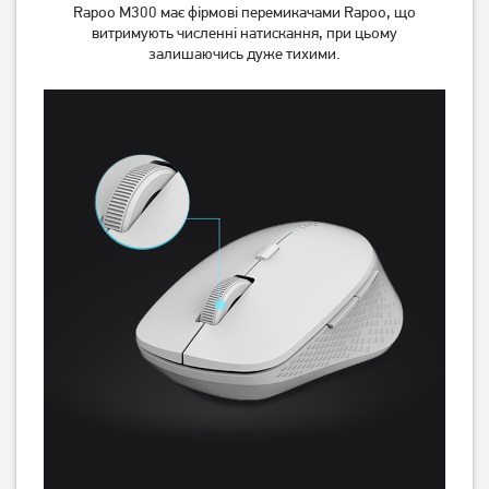
Black
Wireless Black
Rapoo M300 має фірмові перемикачами Rapoo, що
витримують численні натискання, при цьому
залишаючись дуже тихими.
449
539
грн
грн
Миша Logitech M170
Миша Logitech M190
Wireless Black/Grey
Wireless Blue
569
649
грн
грн