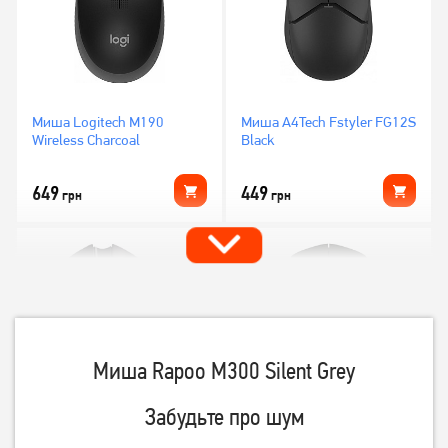
Миша Logitech M190
Миша A4Tech Fstyler FG12S
Wireless Charcoal
Black
649
449
грн
грн
Миша Rapoo M300 Silent Grey
Забудьте про шум
Миша A4Tech G3-200NS
Миша Logitech B170