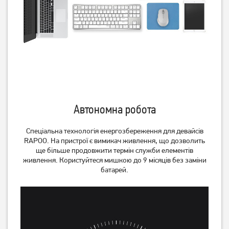
Автономна робота
Миша Logitech M185
Миша A4Tech N-708X-1
Wireless Grey
Black
Спеціальна технологія енергозбереження для девайсів
RAPOO. На пристрої є вимикач живлення, що дозволить
ще більше продовжити термін служби елементів
949
399
грн
грн
живлення. Користуйтеся мишкою до 9 місяців без заміни
батарей.