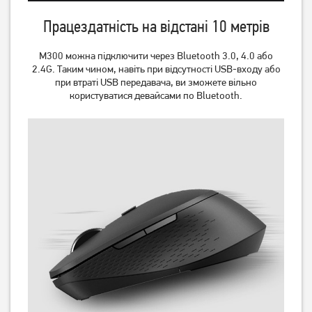
Працездатність на відстані 10 метрів
M300 можна підключити через Bluetooth 3.0, 4.0 або
2.4G. Таким чином, навіть при відсутності USB-входу або
при втраті USB передавача, ви зможете вільно
користуватися девайсами по Bluetooth.
Миша Logitech M190
Миша Logitech M190
Wireless Mid Grey
Wireless Red
649
649
грн
грн