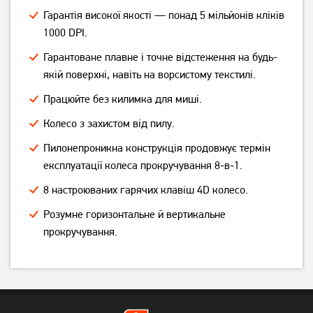
Гарантія високої якості — понад 5 мільйонів кліків
1000 DPI.
Гарантоване плавне і точне відстеження на будь-
якій поверхні, навіть на ворсистому текстилі.
Працюйте без килимка для миші.
Колесо з захистом від пилу.
Пилонепроникна конструкція продовжує термін
експлуатації колеса прокручування 8-в-1.
Миша Logitech M190
Миша Logitech M190
Wireless Mid Grey
Wireless Red
8 настроюваних гарячих клавіш 4D колесо.
Розумне горизонтальне й вертикальне
649
649
грн
грн
прокручування.