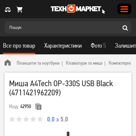
Все про товар
Характеристики
Фото
5
Залишит
Планшети та ноутбуки
Клавіатури та миші
Компютерні м
Миша A4Tech OP-330S USB Black
(4711421962209)
Код:
42950
0.0
з 5.0