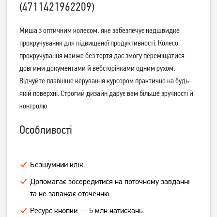
(4711421962209)
Миша A4Tech G3-200NS
Миша Logitech B170
Миша з оптичним колесом, яке забезпечує надшвидке
Black
Wireless Black
прокручування для підвищеної продуктивності. Колесо
прокручування майже без тертя дає змогу переміщатися
449
539
грн
грн
довгими документами й вебсторінками одним рухом.
Відчуйте плавніше керування курсором практично на будь-
якій поверхні. Строгий дизайн дарує вам більше зручності й
контролю
Особливості
Безшумний клік.
Допомагає зосередитися на поточному завданні
Миша Logitech M170
Миша Logitech M190
Wireless Black/Grey
Wireless Blue
та не заважає оточенню.
Ресурс кнопки — 5 млн натискань.
569
649
грн
грн