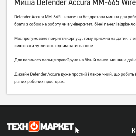
Миша Defender Accura MM-665 Wirel
Defender Accura MM-665 - класична бездротова мишка для робот
брати з собою на роботу чи в університет, бічні панелі відрізн
Миша Logitech M190
Миша Logitech M190
Має прогумоване покриття корпусу, тому приємна на дотик і легк
Wireless Mid Grey
Wireless Red
змінювати чутливість одним натисканням.
649
649
грн
грн
Для великого пальця правої руки на бічній панелі мишки є дві
Дизайн Defender Accura дуже простий і лаконічний, що робить 
різних робочих просторах.
К