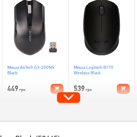
Миша A4Tech G3-200NS
Миша Logitech B170
Black
Wireless Black
449
539
грн
грн