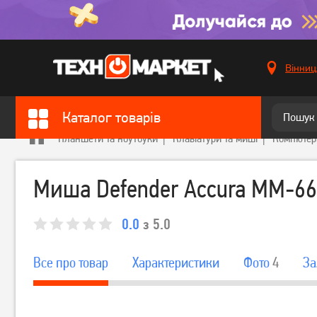
Вінниц
Каталог товарів
Планшети та ноутбуки
Клавіатури та миші
Компютер
Миша Defender Accura MM-665
0.0
з 5.0
Все про товар
Характеристики
Фото
4
За