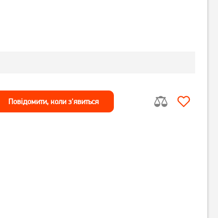
Повiдомити, коли з'явиться