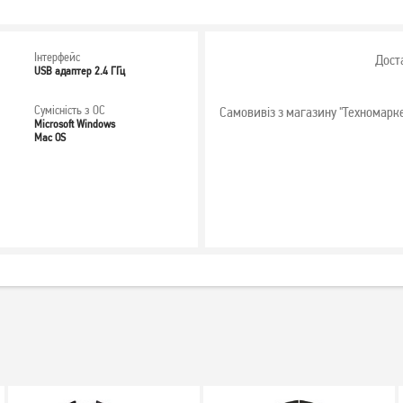
Інтерфейс
Дост
USB адаптер 2.4 ГГц
Сумісність з ОС
Самовивіз з магазину "Техномарк
Microsoft Windows
Mac OS