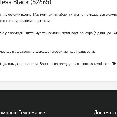
ess Black (52665)
и в офісі чи вдома. Має компактні габарити, легко поміщається в сумку
яються текстурованим покриттям.
Миша Rapoo M100 Silent
Миша A4Tech Fstyler FG12S
а у взаємодії. Підтримує три режими чутливості сенсора (від 800 до 160
mode Wireless Grey (M100)
Wireless Panda
599
449
грн
грн
 клавіші, які дозволять швидше та ефективніше працювати.
її цікавим доповненням. Вона легко поєднується з іншою технікою - ПК
омпанiя Техномаркет
Допомога