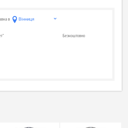
авка в
ет"
Безкоштовно