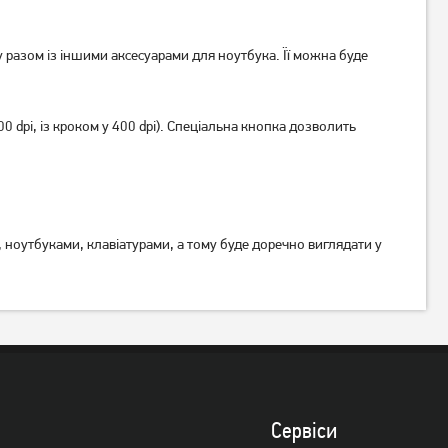
 разом із іншими аксесуарами для ноутбука. Її можна буде
Миша A4Tech Fstyler FG30S
Миша Gembird MUSW-4BS-
0 dpi, із кроком у 400 dpi). Спеціальна кнопка дозволить
Grey
01 Wireless Black
549
279
грн
грн
, ноутбуками, клавіатурами, а тому буде доречно виглядати у
Сервiси