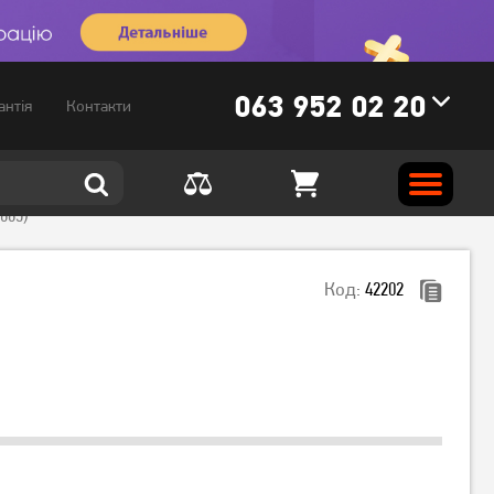
063 952 02 20
антія
Контакти
665)
Код:
42202