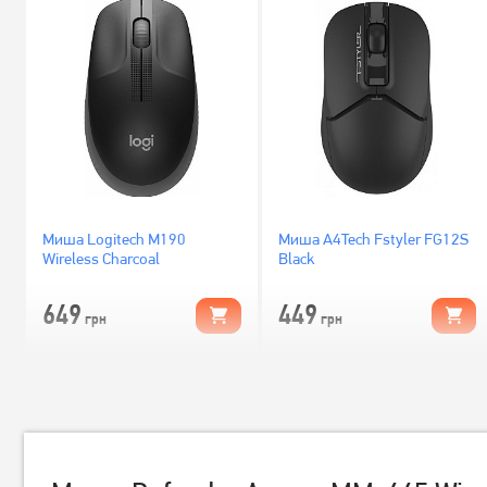
Миша Logitech M190
Миша A4Tech Fstyler FG12S
Wireless Charcoal
Black
649
449
грн
грн