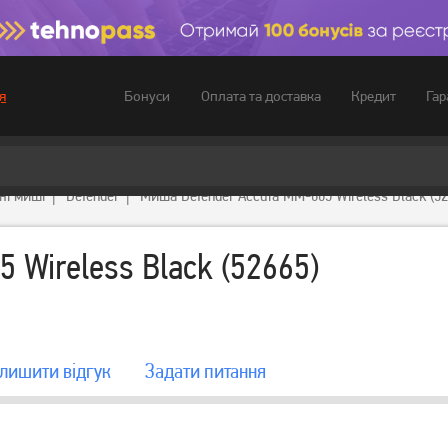
Бонуси
Оплата та доставка
Кредит
Гар
я
ні миші
Defender
Миша Defender Accura MM-665 Wireless Black (52
 Wireless Black (52665)
лишити вiдгук
Задати питання