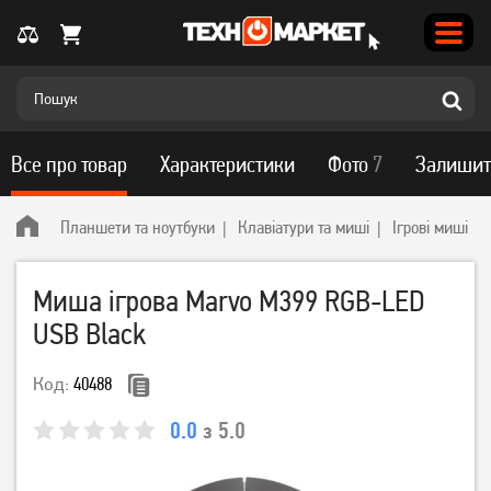
Все про товар
Характеристики
Фото
7
Залишит
Планшети та ноутбуки
Клавіатури та миші
Ігрові миші
Миша ігрова Marvo M399 RGB-LED
USB Black
Код:
40488
0.0
з 5.0