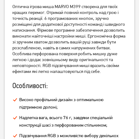
Оптична ігрова миша MARVO M399 створена для твоїх
Миша ігрова A4Tech F5 USB
Миша ігрова A4Tech X-
Black (4711421882828)
кращих перемог. Отримай повний контроль над грою і
710BК USB Black
(4711421757874)
точність реакції. 6 програмованих кнопок, зручно
розміщені для додаткової доступності команд і швидкого
849
749
грн
грн
натискання. Фірмове програмне забезпечення дозволить
виконати найточніші настройки миші. Ергономічна форма
зі зручним хватом дозволить вашій руці завжди бути
розслабленою, навіть в самих напружених битвах.
Особлива перфорована поверхня робить мишку дуже
легкою і додає зовнішньому виду оригінальності та
неповторності. RGB підсвічування миші вразить своїми
ефектами які легко налаштовуються під себе.
Особливості:
Високо профільний дизайн з оптимальною
Миша ігрова Logitech G102
Миша Gembird MUSGW-
підтримкою долоні;
Lightsync USB Black
6BL-01 Wireless Black
Надлегка вага, всього 76 г, завдяки спеціальній
конструкції шасі з перфорованим стільником;
1 549
429
грн
грн
Підсвічування RGB з можливістю вибору декількох