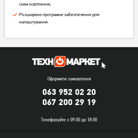
схем освітлення;
Розширене програмне забезпечення для
налаштування.
Миша ігрова A4Tech XL-
Миша A4Tech X-718BK USB
750BK-B USB Black
Black (4711421758994)
(4711421758925)
Оформити замовлення
999
779
грн
грн
063 952 02 20
067 200 29 19
Телефонуйте з 09:00 до 18:00