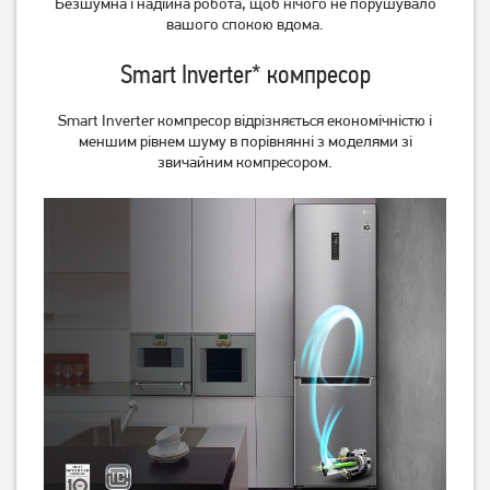
Безшумна і надійна робота, щоб нічого не порушувало
KGN39XW326
вбудовуваний Beko
вашого спокою вдома.
BCNA306E3S
32 299
грн
29 999
29 999
Smart Inverter* компресор
грн
грн
Smart Inverter компресор відрізняється економічністю і
меншим рівнем шуму в порівнянні з моделями зі
звичайним компресором.
Холодильник Midea
Холодильник Midea
MDRB424FGF01I
MDRD142SLF01
Немає в наявності
Немає в наявності