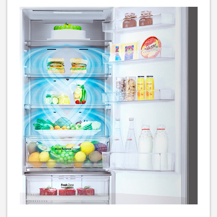
Вбудований холодильник
Холодильник Gorenje NRK
Liebherr ICNd 5123
6202EXL4
60 999
20 169
грн
грн
Холодильник Gorenje
Холодильник двокамерний