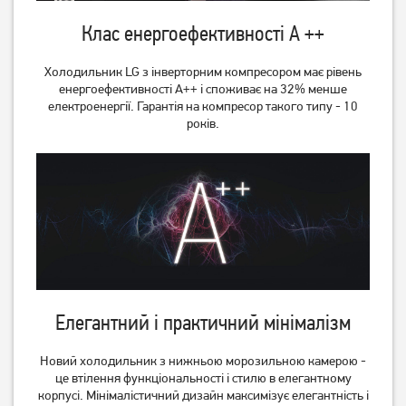
Клас енергоефективності А ++
Холодильник LG з інверторним компресором має рівень
енергоефективності А++ і споживає на 32% менше
електроенергії. Гарантія на компресор такого типу - 10
років.
Холодильник Liebherr
Холодильник Midea
CBNef 5735
MDRT294FGF28W(JB)
47 000
грн
Немає в наявності
Немає в наявності
Елегантний і практичний мінімалізм
Новий холодильник з нижньою морозильною камерою -
це втілення функціональності і стилю в елегантному
корпусі. Мінімалістичний дизайн максимізує елегантність і