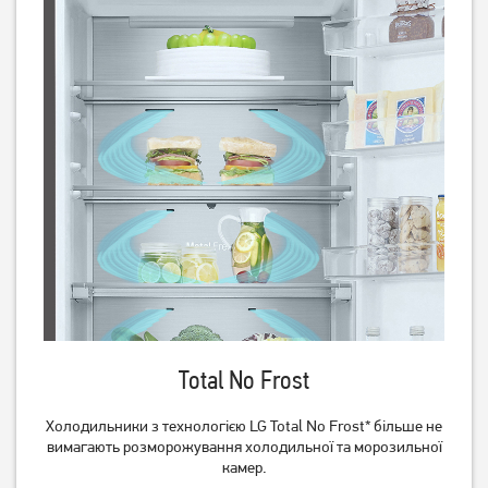
16 749
грн
Немає в наявності
Холодильник двокамерний
Холодильник двокамерний
Ardesto DTF-M212W143
Ardesto DTF-M212X143
11 899
грн
12 719
грн
9 519
10 169
грн
грн
Total No Frost
Холодильники з технологією LG Total No Frost* більше не
вимагають розморожування холодильної та морозильної
камер.