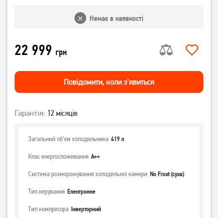
Немає в наявності
22 999
грн
Повiдомити, коли з'явиться
Гарантія:
12 місяців
Загальний об'єм холодильника
419 л
Клас енергоспоживання
А++
Система розморожування холодильної камери
No Frost (суха)
Тип керування
Електронне
Тип компресора
Інверторний