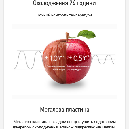
Охолодження 24 години
NRK6202ES4
Gorenje NRK620FABK4
Точний контроль температури
Немає в наявності
Немає в наявності
Металева пластина
Металева пластина на задній стінці служить додатковим
джерелом охолодження, а також підкреслює мінімалізм і