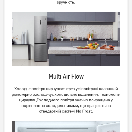
зручність.
Вбудований холодильник
Вбудований холодильник
Liebherr ICSe 5103
Liebherr ICe 5103
38 999
грн
40 999
грн
Немає в наявності
Multi Air Flow
Холодне повітря циркулює через усі повітряні клапани й
рівномірно охолоджує холодильне відділення. Технологія
циркуляції холодного повітря значно покращена у
порівнянні із холодильниками, що працюють на
стандартній системі No Frost.
Холодильник з
Холодильник Beko
морозильною камерою
TS190020 Без No Frost
Beko RCSA366K30XB
20 939
грн