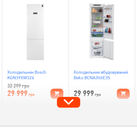
Холодильник Bosch
Холодильник вбудовуваний
KGN39XW326
Beko BCNA306E3S
32 299
грн
29 999
29 999
грн
грн