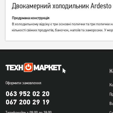
Двокамерний холодильник Ardesto
Продумана конструкція
В холодильному відсіку є три основні полички та три полички н
кількості свіжих продуктів, баночок, напоїв та заморозки. У м
Холодильник Liebherr CBNef
Холодильник Midea
5735
MDRT294FGF28W(JB)
47 000
грн
Немає в наявності
Немає в наявності
К
Оформити замовлення
Ка
063 952 02 20
П
067 200 29 19
Ва
Телефонуйте з 09:00 до 18:00
С