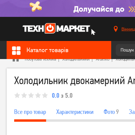
Вінниц
Каталог товарів
Побутова техніка
Холодильники
Ardesto
Холодиль
Холодильник двокамерний A
0.0
з 5.0
Все про товар
Характеристики
Фото
9
За