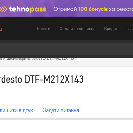
Бонуси
Оплата та доставка
Кредит
Гар
я
ник двокамерний Ardesto DTF-M212X143
rdesto DTF-M212X143
лишити вiдгук
Задати питання