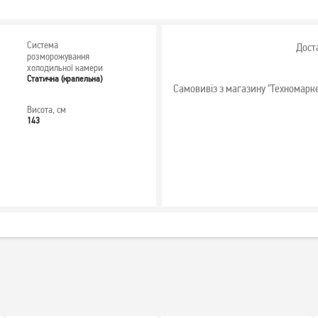
Система
Дост
розморожування
холодильної камери
Статична (крапельна)
Самовивіз з магазину "Техномарк
Висота, см
143