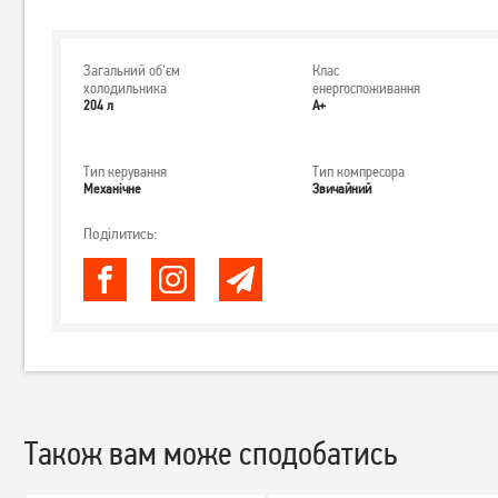
Загальний об'єм
Клас
холодильника
енергоспоживання
204 л
А+
Тип керування
Тип компресора
Механічне
Звичайний
Поділитись:
Також вам може сподобатись