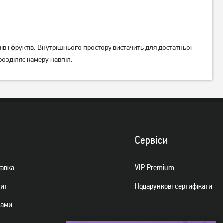
ів і фруктів. Внутрішнього простору вистачить для достатньої
розділяє камеру навпіл.
Холодильник з
Холодильник Beko
морозильною камерою Beko
TS190020 Без No Frost
RCSA366K30XB
20 939
грн
16 749
грн
Немає в наявності
Сервiси
тавка
VIP Premium
дит
Подарункові сертифікати
нами