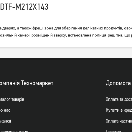
 DTF-M212X143
а дверях, а також фреш-зона для зберігання делікатних продуктів, овоч
орозильній камері, розміщеній зверху, встановлена полиця-решітка, що 
Вбудований холодильник
Вбудований холодильник
Liebherr ICSe 5103
Liebherr ICe 5103
38 999
грн
40 999
грн
Немає в наявності
омпанiя Техномаркет
Допомога
талог товарiв
Оплата та дос
ро нас
Купити в кре
кансії
Оплата части
пiвпраця з нами
Гарантiя