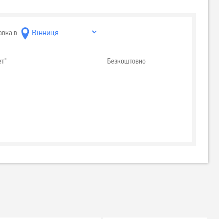
авка в
ет"
Безкоштовно