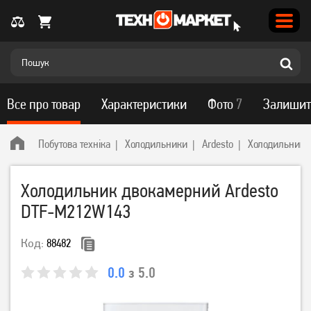
Все про товар
Характеристики
Фото
7
Залишит
Побутова техніка
Холодильники
Ardesto
Холодильник 
Холодильник двокамерний Ardesto
DTF-M212W143
Код:
88482
0.0
з 5.0