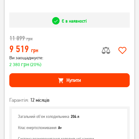
Є в наявності
11 899
грн
9 519
грн
Ви заощаджуєте:
грн
2 380
(20%)
Купити
Гарантія:
12 місяців
Загальний об'єм холодильника
204 л
Клас енергоспоживання
А+
Система розморожування холодильної камери