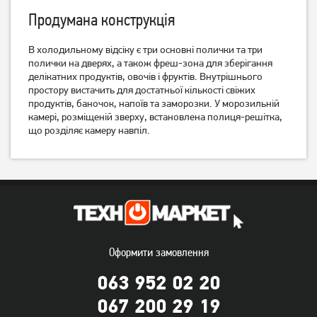
Продумана конструкція
В холодильному відсіку є три основні полички та три
полички на дверях, а також фреш-зона для зберігання
Холодильник Bosch
Холодильник
делікатних продуктів, овочів і фруктів. Внутрішнього
KGN39XW326
вбудовуваний Beko
простору вистачить для достатньої кількості свіжих
BCNA306E3S
32 299
грн
продуктів, баночок, напоїв та заморозки. У морозильній
29 999
камері, розміщеній зверху, встановлена полиця-решітка,
29 999
грн
грн
що розділяє камеру навпіл.
Оформити замовлення
063 952 02 20
Холодильник Midea
Холодильник Midea
067 200 29 19
MDRB424FGF01I
MDRD142SLF01