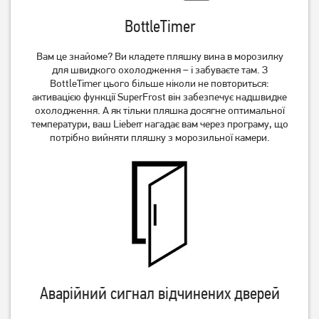
BottleTimer
Вам це знайоме? Ви кладете пляшку вина в морозилку
для швидкого охолодження – і забуваєте там. З
BottleTimer цього більше ніколи не повториться:
активацією функції SuperFrost він забезпечує надшвидке
охолодження. А як тільки пляшка досягне оптимальної
температури, ваш Lieberr нагадає вам через програму, що
потрібно вийняти пляшку з морозильної камери.
Аварійний сигнал відчинених дверей