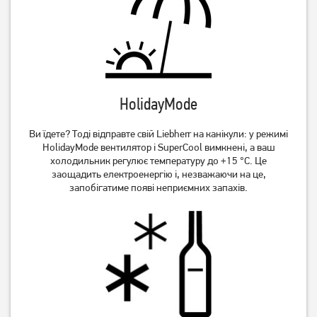
HolidayMode
Ви їдете? Тоді відправте свій Liebherr на канікули: у режимі
HolidayMode вентилятор і SuperCool вимкнені, а ваш
холодильник регулює температуру до +15 °C. Це
заощадить електроенергію і, незважаючи на це,
запобігатиме появі неприємних запахів.