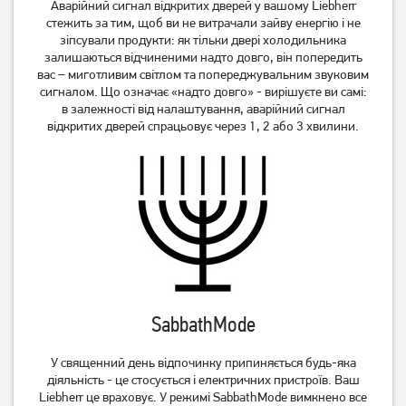
Аварійний сигнал відкритих дверей у вашому Liebherr
стежить за тим, щоб ви не витрачали зайву енергію і не
зіпсували продукти: як тільки двері холодильника
залишаються відчиненими надто довго, він попередить
вас – миготливим світлом та попереджувальним звуковим
сигналом. Що означає «надто довго» - вирішуєте ви самі:
в залежності від налаштування, аварійний сигнал
відкритих дверей спрацьовує через 1, 2 або 3 хвилини.
SabbathMode
У священний день відпочинку припиняється будь-яка
діяльність - це стосується і електричних пристроїв. Ваш
Liebherr це враховує. У режимі SabbathMode вимкнено все