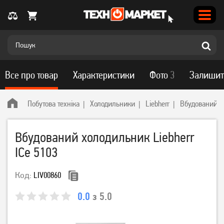
Все про товар
Характеристики
Фото
3
Залишит
Побутова техніка
Холодильники
Liebherr
Вбудований хо
Вбудований холодильник Liebherr
ICe 5103
Код:
LIV00860
0.0
з 5.0