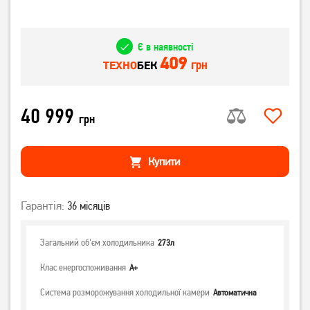
Є в наявності
409
грн
ТЕХНО
БЕК
40 999
грн
Купити
Гарантія:
36 місяців
Загальний об'єм холодильника
273л
Клас енергоспоживання
А+
Система розморожування холодильної камери
Автоматична