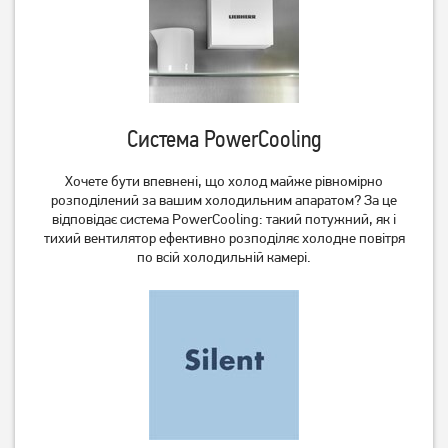
Система PowerCooling
Хочете бути впевнені, що холод майже рівномірно
Холодильник Gorenje NRK
Холодильник Gorenje
розподілений за вашим холодильним апаратом? За це
6202EXL4
NRK6202ES4
відповідає система PowerCooling: такий потужний, як і
тихий вентилятор ефективно розподіляє холодне повітря
20 169
по всій холодильній камері.
грн
Немає в наявності