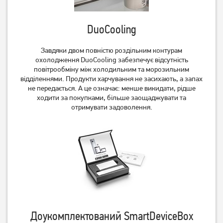
Немає в наявності
Немає в наявності
DuoCooling
Завдяки двом повністю роздільним контурам
охолодження DuoCooling забезпечує відсутність
повітрообміну між холодильним та морозильним
відділеннями. Продукти харчування не засихають, а запах
не передається. А це означає: менше викидати, рідше
ходити за покупками, більше заощаджувати та
отримувати задоволення.
Холодильник Liebherr
Холодильник Midea
CBNef 5735
MDRT294FGF28W(JB)
47 000
грн
Немає в наявності
Немає в наявності
Доукомплектований SmartDeviceBox