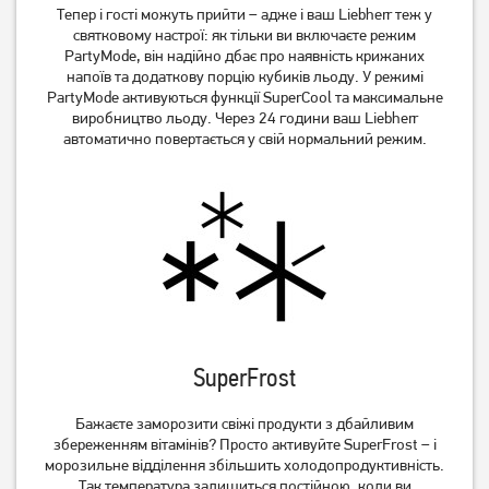
Тепер і гості можуть прийти – адже і ваш Liebherr теж у
святковому настрої: як тільки ви включаєте режим
PartyMode, він надійно дбає про наявність крижаних
напоїв та додаткову порцію кубиків льоду. У режимі
PartyMode активуються функції SuperCool та максимальне
виробництво льоду. Через 24 години ваш Liebherr
автоматично повертається у свій нормальний режим.
SuperFrost
Бажаєте заморозити свіжі продукти з дбайливим
збереженням вітамінів? Просто активуйте SuperFrost – і
морозильне відділення збільшить холодопродуктивність.
Так температура залишиться постійною, коли ви