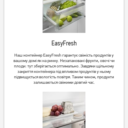
Холодильник Bosch
Холодильник
KGN39XW326
вбудовуваний Beko
BCNA306E3S
32 299
грн
29 999
29 999
грн
грн
EasyFresh
Наш контейнер EasyFresh гарантує свіжість продуктів у
вашому домі як на ринку. Незапаковані фрукти, овочі чи
плоди: тут зберігається оптимально. Завдяки щільному
закриття контейнера під впливом продуктів у ньому
підвищується вологість повітря. Таким чином, продукти
залишаються свіжими довгий час.
Холодильник Midea
Холодильник Midea
MDRB424FGF01I
MDRD142SLF01