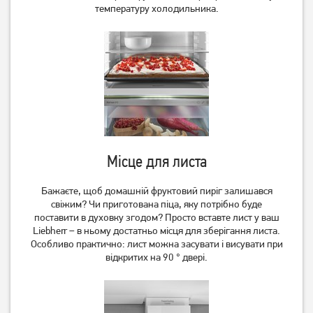
Холодильник Beko
Холодильник двокамерний
температуру холодильника.
TS190020 Без No Frost
Ardesto DTF-M212W143
11 899
грн
9 519
грн
Немає в наявності
Місце для листа
Бажаєте, щоб домашній фруктовий пиріг залишався
свіжим? Чи приготована піца, яку потрібно буде
поставити в духовку згодом? Просто вставте лист у ваш
Холодильник двокамерний
Вбудований холодильник
Liebherr – в ньому достатньо місця для зберігання листа.
Ardesto DTF-M212X143
Liebherr ICNd 5123
Особливо практично: лист можна засувати і висувати при
12 719
грн
відкритих на 90 ° двері.
10 169
60 999
грн
грн