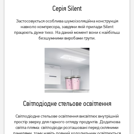
Серія Silent
Холодильник двокамерний
Холодильник Whirlpool
Застосовується особлива шумоізоляційна конструкція
Gorenje NRK620FABK4
WHC20 T352 (вбудований)
навколо компресора, завдяки якій прилади Silent
працюють дуже тихо. На даний момент вони є найбільш
35 309
безшумними виробами групи.
грн
Немає в наявності
Світлодіодне стельове освітлення
Світлодіодне стельове освітлення висвітлює внутрішній
простір зверху для гарного огляду продуктів. Додаткова
світла пляма: світлодіоди розташовані перед скляними
панелями, тому навіть повний холодильник освітлюється