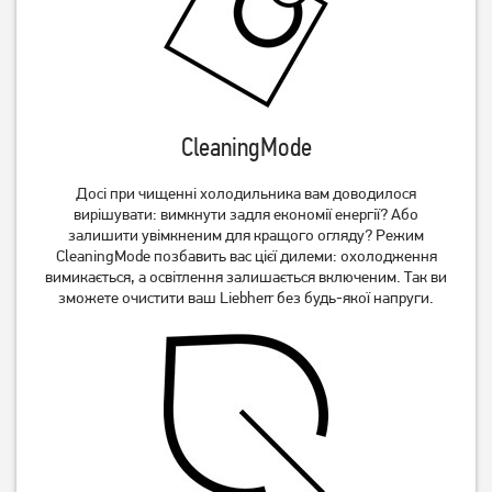
CleaningMode
Досі при чищенні холодильника вам доводилося
вирішувати: вимкнути задля економії енергії? Або
залишити увімкненим для кращого огляду? Режим
CleaningMode позбавить вас цієї дилеми: охолодження
вимикається, а освітлення залишається включеним. Так ви
зможете очистити ваш Liebherr без будь-якої напруги.