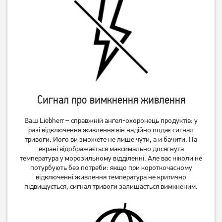
Сигнал про вимкнення живлення
Ваш Liebherr – справжній ангел-охоронець продуктів: у
разі відключення живлення він надійно подає сигнал
тривоги. Його ви зможете не лише чути, а й бачити. На
екрані відображається максимально досягнута
температура у морозильному відділенні. Але вас ніколи не
потурбують без потреби: якщо при короткочасному
відключенні живлення температура не критично
підвищується, сигнал тривоги залишається вимкненим.