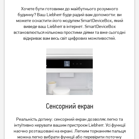
Хочете бути готовими до майбутнього розумного
будинку? Ваш Liebherr буде радий вам допомогти: ви
можете оснастити його модулем SmartDeviceBox, який
виведе ваш Liebherr в інтернет. SmartDeviceBox
встановлюється кількома простими діями та вже сьогодні
Вбудований холодильник
відкриває вам весь світ цифрових можливостей.
Холодильник з
Liebherr ICSe 5103
морозильною камерою
Beko RCSA366K30XB
20 939
грн
38 999
грн
16 749
грн
Немає в наявності
Сенсорний екран
Реальність дотику: сенсорний екран дозволяє легко та
інтуїтивно керувати вашим пристроєм Liebherr. Усі функції
наочно розташовані на екрані. Легким торканням пальця
можна легко вибрати функції або перевірити поточну