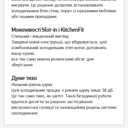
висувати. Це рішення дозволяє встановлювати
Вбудований холодильник
Вбудований холодильник
холодильники біля стіни, поруч із кухонними меблями
Liebherr ICSe 5103
Liebherr ICe 5103
або іншими приладами.
38 999
грн
40 999
Можливості Slot-in і KitchenFit
грн
Немає в наявності
Стильний і вишуканий вигляд
Завдяки новій конструкції, що вбудовується, цей
комбінований холодильник елегантно доповнить
вашу кухню,
все так само маючи величезний обсяг для
зберігання.
Дуже тихо
Низький рівень шуму
Цей холодильник працює з рівнем шуму лише 38 дБ.
Це так само тихо, як шепіт. Такої безшумної роботи
Холодильник з
Холодильник Beko
вдалося досягти за рахунок застосування
морозильною камерою
TS190020 Без No Frost
високоякісної ізоляції та інноваційних рішень системи
Beko RCSA366K30XB
20 939
охолодження.
грн
16 749
грн
Немає в наявності