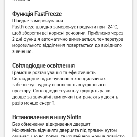
Функція FastFreeze
Швидке заморожування
FastFreeze швидко заморожує продукти при -24°С,
щоб зберегти всі корисні речовини. Приблизно через
2 дні функція автоматично вимикається, температура
Холодильник Liebherr
морозильного відділення повертається до вихідного
Холодильник Midea
CBNef 5735
MDRT294FGF28W(JB)
значення.
47 000
Світлодіодне освітлення
грн
Немає в наявності
Немає в наявності
Грамотне розташування та ефективність
Світлодіодне підсвічування в холодильниках
забезпечує чудову освітленість внутрішнього
простору. Світлодіоди служать у тридцять разів
довше за звичайні лампочки і витрачають у десять
разів менше енергії.
Встановлення в нішу SlotIn
Без обмеження відкривання дверцят
Можливість відчиняти дверцята під прямим кутом
означає, що всі полиці та контейнери можна повністю