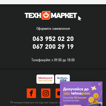
Оформити замовлення
063 952 02 20
067 200 29 19
Холодильник двокамерний
Холодильник двокамерний
Ardesto DTF-M212W143
Ardesto DTF-M212X143
Телефонуйте з 09:00 до 18:00
11 899
грн
12 719
грн
9 519
10 169
грн
грн
ТМ використовується на підставі ліцензії правовласника TehnomarketLTD