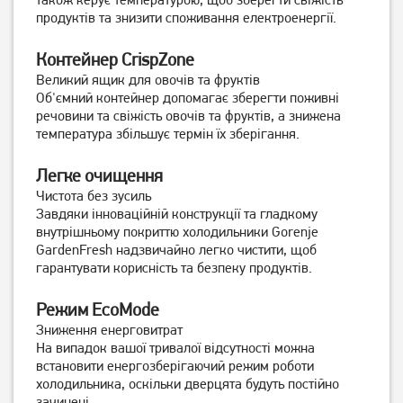
32 299
грн
продуктів та знизити споживання електроенергії.
29 999
29 999
грн
грн
Контейнер CrispZone
Великий ящик для овочів та фруктів
Об'ємний контейнер допомагає зберегти поживні
речовини та свіжість овочів та фруктів, а знижена
температура збільшує термін їх зберігання.
Легке очищення
Чистота без зусиль
Завдяки інноваційній конструкції та гладкому
внутрішньому покриттю холодильники Gorenje
Холодильник Midea
Холодильник Midea
GardenFresh надзвичайно легко чистити, щоб
MDRB424FGF01I
MDRD142SLF01
гарантувати корисність та безпеку продуктів.
Режим EcoMode
Немає в наявності
Немає в наявності
Зниження енерговитрат
На випадок вашої тривалої відсутності можна
встановити енергозберігаючий режим роботи
холодильника, оскільки дверцята будуть постійно
зачинені.