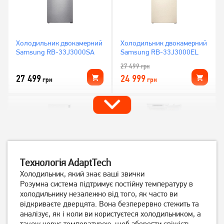
Холодильник двокамерний
Холодильник двокамерний
Samsung RB-33J3000SA
Samsung RB-33J3000EL
27 499
грн
27 499
24 999
грн
грн
Технологія AdaptTech
Холодильник, який знає ваші звички
Розумна система підтримує постійну температуру в
холодильнику незалежно від того, як часто ви
Холодильник Bosch
Холодильник
відкриваєте дверцята. Вона безперервно стежить та
KGN39XW326
вбудовуваний Beko
аналізує, як і коли ви користуєтеся холодильником, а
BCNA306E3S
також керує температурою, щоб зберегти свіжість