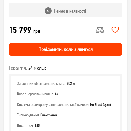
Немає в наявності
15 799
грн
Повiдомити, коли з'явиться
Гарантія:
24 місяців
Загальний об'єм холодильника
302 л
Клас енергоспоживання
А+
Система розморожування холодильної камери
No Frost (суха)
Тип керування
Електронне
Висота, см
185