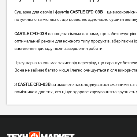
Сушарка для овочів і фруктів
CASTLE CFD-03B
– це високоякісни
потужністю та місткістю, що дозволяє одночасно сушити велику к
Сушарка для фруктів і овочів
Сушарка для фруктів і овочів
CASTLE CFD-03B
оснащена сімома лотками, що забезпечує рівн
Ardesto FDB-5321T
Ardesto FDB-5385
оптимальний режим для кожного типу продуктів, зберігаючи їх
2 349
грн
1 979
грн
вимкнення приладу після завершення роботи.
1 879
1 769
грн
грн
Ця сушарка також має захист від перегріву, що гарантує безпе
Вона не займає багато місця і легко очищується після використ
З
CASTLE CFD-03B
ви зможете насолоджуватися смачними та ко
помічником для тих, хто цінує здорове харчування та зручність у