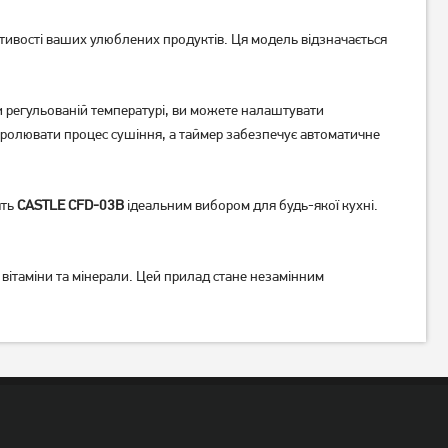
астивості ваших улюблених продуктів. Ця модель відзначається
Сушарка для фруктів і овочів
Сушарка для овочів та
 регульованій температурі, ви можете налаштувати
Ardesto FDB-1138
фруктів Ardesto FDB-5385
ролювати процес сушіння, а таймер забезпечує автоматичне
біла
4 679
грн
2 249
грн
3 739
1 799
грн
грн
ять
CASTLE CFD-03B
ідеальним вибором для будь-якої кухні.
ітаміни та мінерали. Цей прилад стане незамінним