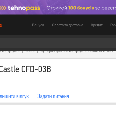
Бонуси
Оплата та доставка
Кредит
Гар
я
чів і фруктів
Castle
Сушарка для овочів і фруктів Castle CFD-03B
 Castle CFD-03B
лишити вiдгук
Задати питання