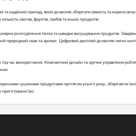
й та надійний прилад, який дозволяє зберігати свіжість та корисні вл
ількість овочів, фруктів, грибів та інших продуктів.
Сушарка для овочів і фруктів
Сушарка для овочів і фруктів
омірне розподілення тепла та швидке висушування продуктів. Завдяки
Rotex RD620Y
Rotex RD310W
ній природний смак та аромат. Цифровий дисплей дозволяє легко конт
1 979
грн
Немає в наявності
ку під час використання. Компактний дизайн та зручне управління робл
ання.
рисними сушеними продуктами протягом усього року, зберігаючи їхні в
 приготуванні їжі.