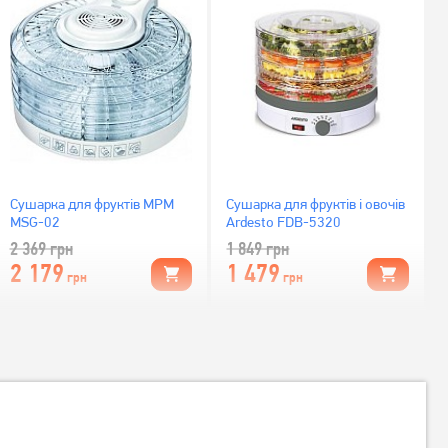
Сушарка для фруктів MPM
Сушарка для фруктів і овочів
MSG-02
Ardesto FDB-5320
2 369
грн
1 849
грн
2 179
1 479
грн
грн