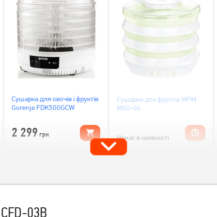
Сушарка для овочів і фруктів
Сушарка для фруктів MPM
Gorenje FDK500GCW
MSG-06
2 299
грн
Немає в наявності
e CFD-03B