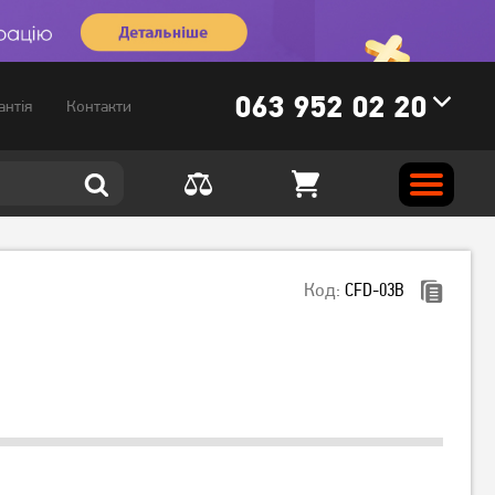
063 952 02 20
антія
Контакти
Код:
CFD-03B