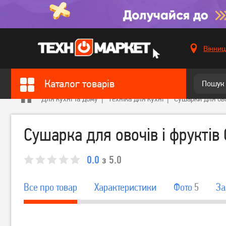
Вінниц
Каталог товарів
Для кухні та дому
Техніка для кухні
Сушарки для ово
Сушарка для овочів і фруктів
0.0
з 5.0
Все про товар
Характеристики
Фото
5
За