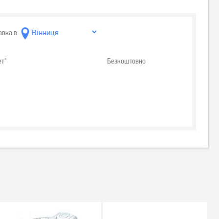
авка в
ет"
Безкоштовно