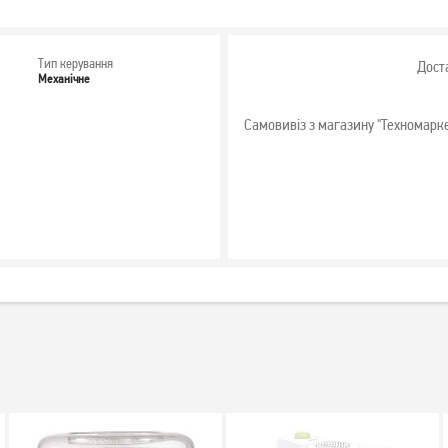
Тип керування
Дост
Механічне
Самовивіз з магазину "Техномарк