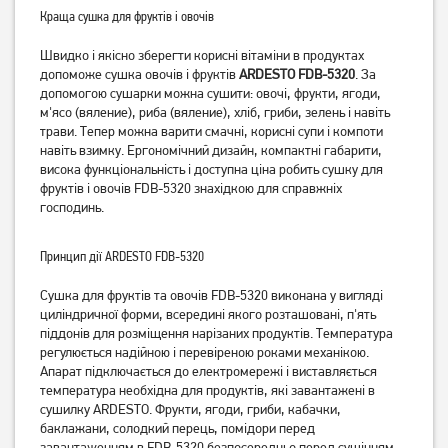
Краща сушка для фруктів і овочів
Швидко і якісно зберегти корисні вітаміни в продуктах
допоможе сушка овочів і фруктів
ARDESTO FDB-5320
. За
Сушарка для овочів і
Сушарка для фруктів MPM
допомогою сушарки можна сушити: овочі, фрукти, ягоди,
фруктів Gorenje
MSG-06
м'ясо (вяление), риба (вяление), хліб, гриби, зелень і навіть
FDK500GCW
трави. Тепер можна варити смачні, корисні супи і компоти
2 299
навіть взимку. Ергономічний дизайн, компактні габарити,
грн
Немає в наявності
висока функціональність і доступна ціна робить сушку для
фруктів і овочів FDB-5320 знахідкою для справжніх
господинь.
Принцип дії ARDESTO FDB-5320
Сушка для фруктів та овочів FDB-5320 виконана у вигляді
циліндричної форми, всередині якого розташовані, п'ять
піддонів для розміщення нарізаних продуктів. Температура
регулюється надійною і перевіреною роками механікою.
Апарат підключається до електромережі і виставляється
температура необхідна для продуктів, які завантажені в
Сушарка для фруктів MPM
Сушарка для фруктів і
сушилку ARDESTO. Фрукти, ягоди, гриби, кабачки,
MSG-02
овочів Ardesto FDB-5321T
баклажани, солодкий перець, помідори перед
2 369
грн
2 349
грн
завантаженням в FDB-5320 безпосередньо перед сушінням