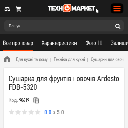
Все про товар
Характеристики
Фото
10
Залиши
Для кухні та дому
Техніка для кухні
Сушарки для овочів і
Сушарка для фруктів і овочів Ardesto
FDB-5320
Код:
90619
0.0
з 5.0