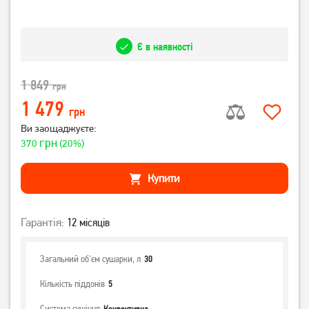
Є в наявності
1 849
грн
1 479
грн
Ви заощаджуєте:
грн
370
(20%)
Купити
Гарантія:
12 місяців
Загальний об'єм сушарки, л
30
Кількість піддонів
5
Система сушіння
Конвективна