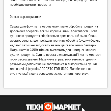
необхідно вимити і порізати.
2 179
1 879
грн
грн
Основні характеристики
Сушка для фруктів та овочів ефективно обробить продукти і
допоможе зберегти всі їхні корисні і цінні властивості. Після
сушіння в продуктах зберігається оригінальний смак. Овочі,
фрукти, зелень, що пройшли термічну обробку (сушку) будуть
надійно захищені від освіти на них цвілі або інших бактерій.
Потужності в 245Вт цілком вистачить для швидкої і якісної
сушки продуктів. Сушка проста в експлуатації і легко миється
після застосування. Механічне управління температурними
режимами допоможе не заплутатися в використанні сушки
Сушарка для фруктів і
Сушарка для овочів і
для овочів і фруктів ARDESTO FDB-5320. Для безпечної
овочів Ardesto FDB-5385
фруктів Rotex RD310W
експлуатації сушка оснащена захистом від перегріву.
1 979
грн
1 769
грн
Немає в наявності