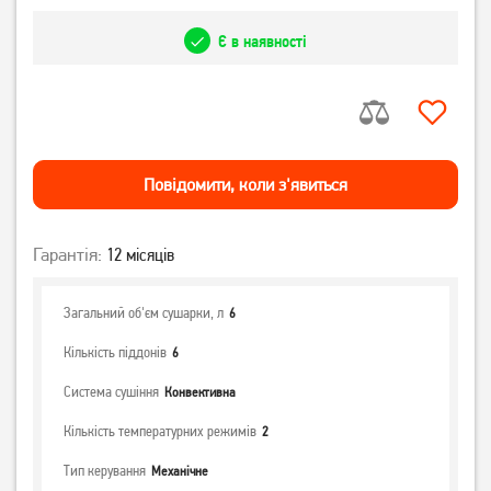
Є в наявності
Повiдомити, коли з'явиться
Гарантія:
12 місяців
Загальний об'єм сушарки, л
6
Кількість піддонів
6
Система сушіння
Конвективна
Кількість температурних режимів
2
Тип керування
Механічне