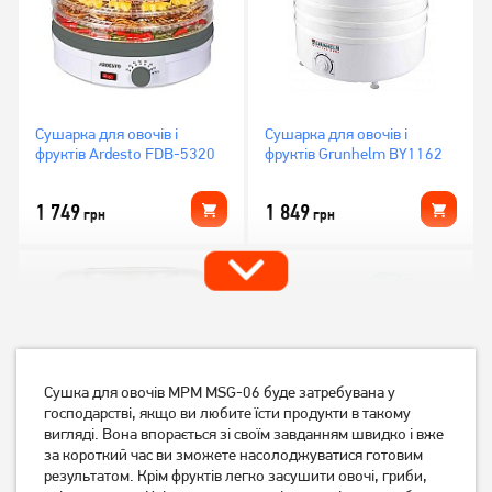
Сушарка для овочів і
Сушарка для овочів і
фруктів Ardesto FDB-5320
фруктів Grunhelm BY1162
1 749
1 849
грн
грн
Сушка для овочів MPM MSG-06 буде затребувана у
господарстві, якщо ви любите їсти продукти в такому
вигляді. Вона впорається зі своїм завданням швидко і вже
за короткий час ви зможете насолоджуватися готовим
результатом. Крім фруктів легко засушити овочі, гриби,
Сушарка для овочів і
Сушарка для фруктів MPM