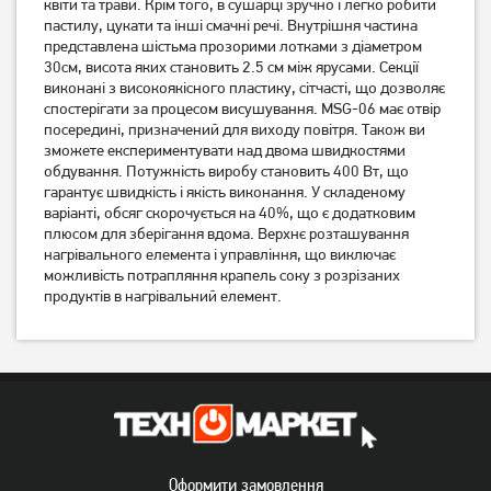
квіти та трави. Крім того, в сушарці зручно і легко робити
фруктів Gorenje
MSG-02
пастилу, цукати та інші смачні речі. Внутрішня частина
FDK500GCW
2 369
грн
представлена шістьма прозорими лотками з діаметром
2 299
2 179
30см, висота яких становить 2.5 см між ярусами. Секції
грн
грн
виконані з високоякісного пластику, сітчасті, що дозволяє
спостерігати за процесом висушування. MSG-06 має отвір
посередині, призначений для виходу повітря. Також ви
зможете експериментувати над двома швидкостями
обдування. Потужність виробу становить 400 Вт, що
гарантує швидкість і якість виконання. У складеному
варіанті, обсяг скорочується на 40%, що є додатковим
плюсом для зберігання вдома. Верхнє розташування
нагрівального елемента і управління, що виключає
можливість потрапляння крапель соку з розрізаних
продуктів в нагрівальний елемент.
Сушарка для фруктів і
Сушарка для фруктів і
овочів Ardesto FDB-5320
овочів Ardesto FDB-5321T
1 849
грн
2 349
грн
1 479
1 879
грн
грн
Оформити замовлення