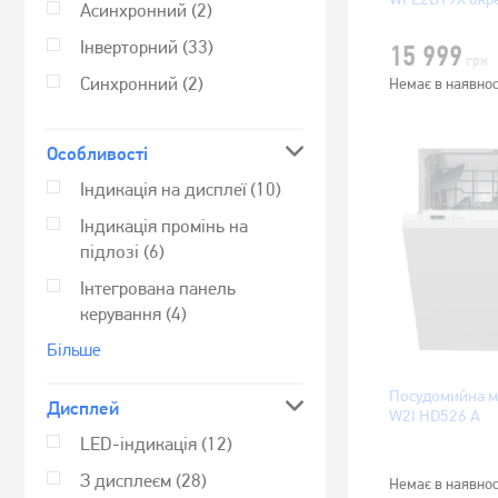
Асинхронний
(2)
Інверторний
(33)
15 999
грн
Синхронний
(2)
Немає в наявнос
Особливості
Індикація на дисплеї
(10)
Індикація промінь на
підлозі
(6)
Інтегрована панель
керування
(4)
Бiльше
Посудомийна м
Дисплей
W2I HD526 A
LED-індикація
(12)
З дисплеєм
(28)
Немає в наявнос