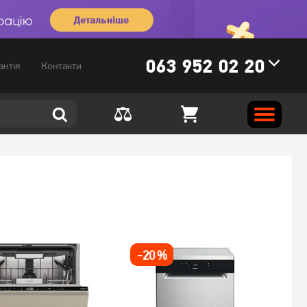
063 952 02 20
антія
Контакти
-
20
%