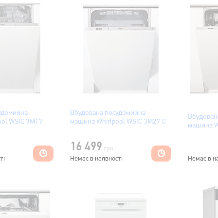
удомийна
Вбудована посудомийна
Вбудован
ool WSIC 3M17
машина Whirlpool WSIC 3M27 C
машина W
16 499
грн
ті
Немає в наявності
Немає в н