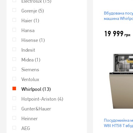
Electrolux
(15)
Gorenje
(5)
Вбудована пос
машина Whirlp
Haier
(1)
Hansa
19 999
грн
Hisense
(1)
Indesit
Midea
(1)
Siemens
Ventolux
Whirlpool
(13)
Hotpoint-Ariston
(4)
Gunter&Hauer
Heinner
Посудомийна м
W8I HT58 T вбу
AEG