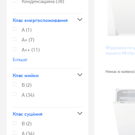
Конденсаційна
(38)
Клас енергоспоживання
А
(1)
А+
(7)
Вбудована пос
А++
(11)
машина Whirlp
Бiльше
Немає в наявнос
Клас мийки
B
(2)
А
(34)
Клас сушіння
B
(2)
А
(34)