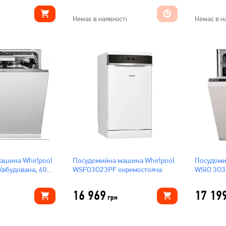
Немає в наявності
Немає в н
ашина Whirlpool
Посудомийна машина Whirlpool
Посудоми
(вбудована, 60
WSFO3O23PF окремостояча
WSIO 3O3
45см)
16 969
17 19
грн