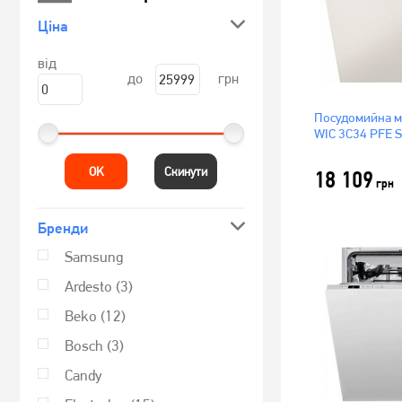
Ціна
від
до
грн
Посудомийна м
WIC 3C34 PFE S
OK
Скинути
18 109
грн
Бренди
Samsung
Ardesto
(3)
Beko
(12)
Bosch
(3)
Candy