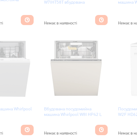
W7IHT58T вбудована
машина W
ті
Немає в наявності
Немає в н
ашина Whirlpool
Вбудована посудомийна
Посудоми
машина Whirlpool W8I HP42 L
W2F HD6
ті
Немає в наявності
Немає в н