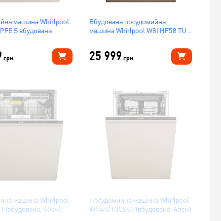
йна машина Whirlpool
Вбудована посудомийна
 PFE S вбудована
машина Whirlpool W8I HF58 TU
Вбудована
9
25 999
грн
грн
йна машина Whirlpool
Посудомийна машина Whirlpool
T (вбудована, 60см)
WH4ID10CS60 (вбудована, 45см)