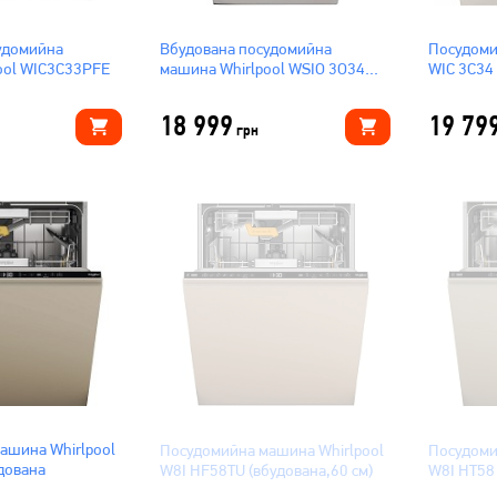
удомийна
Вбудована посудомийна
Посудоми
ool WIC3C33PFE
машина Whirlpool WSIO 3O34
WIC 3C34
PFE X
18 999
19 79
грн
ашина Whirlpool
Посудомийна машина Whirlpool
Посудоми
дована
W8I HF58TU (вбудована,60 см)
W8I HT58 