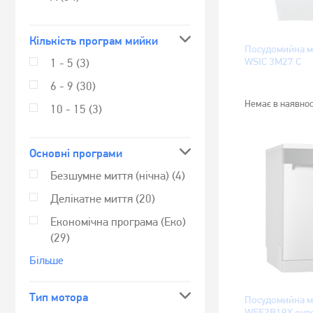
Кількість програм мийки
Посудомийна м
WSIC 3M27 C
1 - 5
(3)
6 - 9
(30)
Немає в наявнос
10 - 15
(3)
Основні програми
Безшумне миття (нічна)
(4)
Делікатне миття
(20)
Економічна програма (Еко)
(29)
Бiльше
Тип мотора
Посудомийна м
WFE2B19X окр