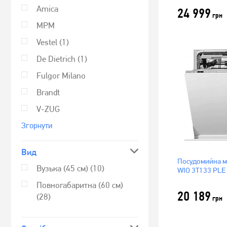
Amica
24 999
грн
MPM
Vestel
(1)
De Dietrich
(1)
Fulgor Milano
Brandt
V-ZUG
Згорнути
Вид
Посудомийна м
Вузька (45 см)
(10)
WIO 3T133 PLE 
см)
Повногабаритна (60 см)
20 189
(28)
грн