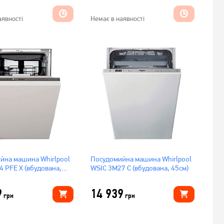
аявності
Немає в наявності
йна машина Whirlpool
Посудомийна машина Whirlpool
4 PFE X (вбудована,
WSIC 3M27 C (вбудована, 45см)
9
14 939
грн
грн