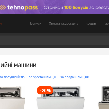
Бонуси
Оплата та доставка
Кредит
Гар
я
мийні машини
за популярністю
за зростанням цін
за спаданням ціни
-
20
%