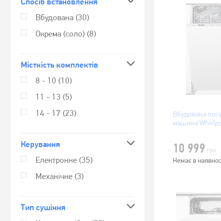
Спосіб встановлення
Вбудована
(30)
Окрема (соло)
(8)
Місткість комплектів
8 - 10
(10)
11 - 13
(5)
14 - 17
(23)
Вбудована пос
машина Whirlp
Керування
10 999
грн
Електронне
(35)
Немає в наявнос
Механічне
(3)
Тип сушіння