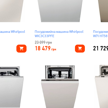
ашина Whirlpool
Посудомийна машина Whirlpool
Посудоми
WIC3C33PFE
W7I HT58
23 099
грн
18 479
21 72
грн