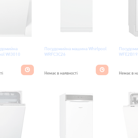
удомийна
Посудомийна машина Whirlpool
Посудоми
ool WI3010
WRFC3C26
WFE2B19
ті
Немає в наявності
Немає в н