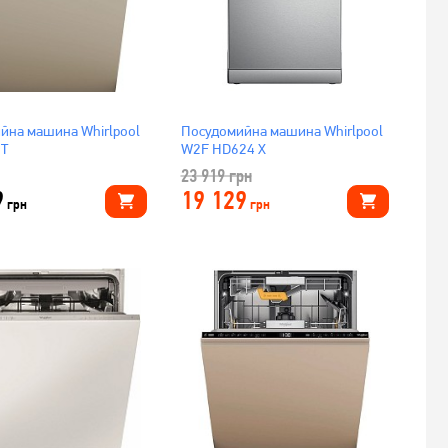
йна машина Whirlpool
Посудомийна машина Whirlpool
 T
W2F HD624 X
23 919
грн
9
19 129
грн
грн