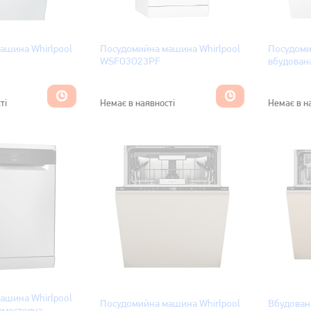
ашина Whirlpool
Посудомийна машина Whirlpool
Посудом
WSFO3O23PF
вбудована
WIC3C34
ті
Немає в наявності
Немає в н
ашина Whirlpool
Посудомийна машина Whirlpool
Вбудован
емостояча