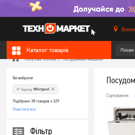
Вінниц
Каталог товарів
Побутова техніка
Посудомийні машини
Посудо
Ви вибрали
Whirlpool
Бренд:
Сортування:
Підібрано 38 товарів з 329
Очистити все
Фільтр