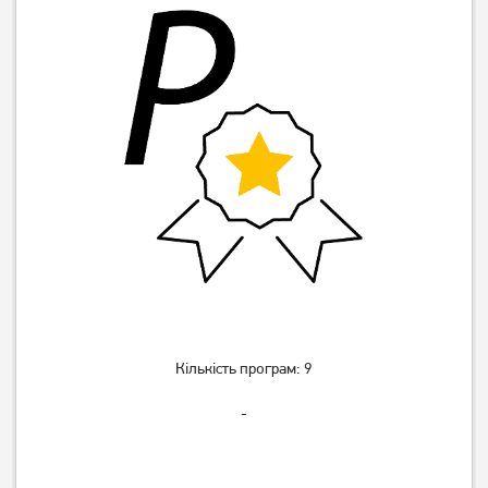
Вбудована посудомийна
Вбудована посудомийна
машина Whirlpool WSIO
машина Vestel
3O34 PFE X
DWIIS1E6A1W
19 799
13 999
грн
грн
Кількість програм: 9
-