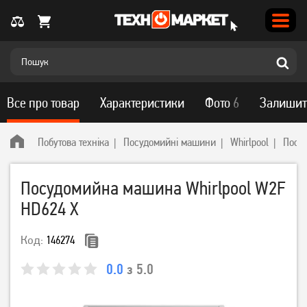
Все про товар
Характеристики
Фото
6
Залишит
Побутова техніка
Посудомийні машини
Whirlpool
Посу
Посудомийна машина Whirlpool W2F
HD624 X
Код:
146274
0.0
з 5.0