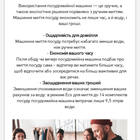
Використання посудомийної машини — це зручне, а
також екологічне рішення порівняно з ручним миттям.
Машинне миття посуду економить не лише час, а й воду, і
ваші гроші.
-
Ощадливість для довкілля
Машинне миття посуду потребує набагато менше води,
ніж ручне миття.
-
Економія вашого часу
Після обіду чи вечері посудомийна машина подбає про
миття посуду сама – відтепер ви матимете більше часу,
щоб відпочити або зосередитися на більш важливих для
вас речах.
-
Заощадження ваших грошей
Зменшення споживання води означає зменшення ваших
рахунків за воду: в режимі Eco для миття до 14 комплектів
посуду посудомийна машина витрачає лише 9,5 літрів
води.