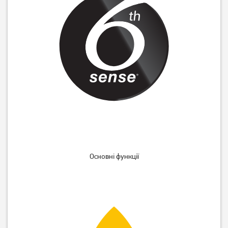
Посудомийна машина
Посудомийна машина
Bosch SPV2IKX10K
Whirlpool W7I HT58 T
21 729
грн
Основні функції
Немає в наявності