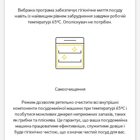
Вибрана програма забезпечує гігієнічне миття посуду
навіть із найвищим рівнем забруднення завдяки робочій
температурі 65ºC. Ополіскувач не потрібен.
Самоочищення
Режим дозволяє ретельно очистити всі внутрішні
компоненти посудомийної машини при температурі 65ºC і
позбутися можливих джерел неприємних запахів, таких
як грибки та пліснява. Це гарантує, що ваша посудомийна
машина працюватиме ефективніше, служитиме довше і
буде гігієнічно чистою, що означає чистий посуд для вас.