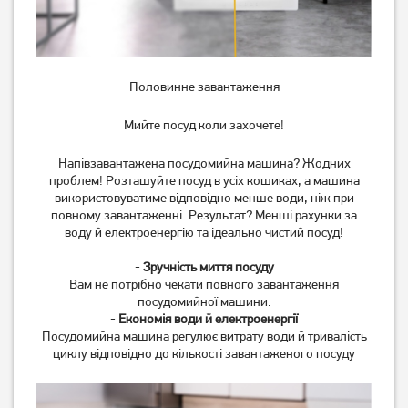
Половинне завантаження
Мийте посуд коли захочете!
Напівзавантажена посудомийна машина? Жодних
проблем! Розташуйте посуд в усіх кошиках, а машина
використовуватиме відповідно менше води, ніж при
повному завантаженні. Результат? Менші рахунки за
воду й електроенергію та ідеально чистий посуд!
-
Зручність миття посуду
Вам не потрібно чекати повного завантаження
посудомийної машини.
-
Економія води й електроенергії
Посудомийна машина регулює витрату води й тривалість
циклу відповідно до кількості завантаженого посуду