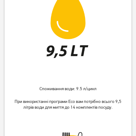
Вбудована посудомийна
Вбудована посудомийна
машина Bosch
машина Bosch
SMV25EX02E
SMV25AX06E
19 999
18 999
грн
грн
Споживання води: 9.5 л/цикл
При використанні програми Eco вам потрібно всього 9,5
літрів води для миття до 14 комплектів посуду.
Вбудована посудомийна
Посудомийна машина
машина Whirlpool
Ardesto DWMF-