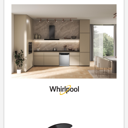
Посудомийна машина Beko
Посудомийна машина
DVN05321W
Whirlpool WIC3C33PFE
18 189
грн
23 099
грн
14 549
18 479
грн
грн
Посудомийна машина
Вбудована посудомийна
Hotpoint-Ariston HSIO 3O23
машина Beko DIS35021
WFE вбудована
15 249
грн
16 699
12 199
грн
грн