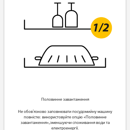
Посудомийна машина
Вбудована посудомийна
Ardesto DWMF-
машина Hotpoint-Ariston
V608SMHW3
HI 5010 C
19 639
грн
19 019
грн
15 709
15 209
грн
грн
Половинне завантаження
Не обов’язково заповнювати посудомийну машину
повністю: використовуйте опцію «Половинне
завантаження»,зменшуючи споживання води та
електроенергії.