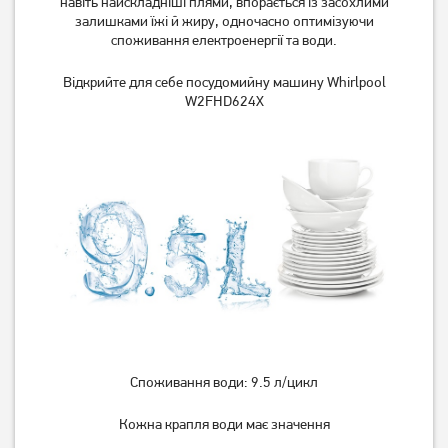
навіть найскладніші плями, впорається із засохлими
залишками їжі й жиру, одночасно оптимізуючи
споживання електроенергії та води.
Відкрийте для себе посудомийну машину Whirlpool
W2FHD624X
Споживання води: 9.5 л/цикл
Кожна крапля води має значення