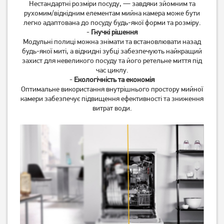
Нестандартні розміри посуду, — завдяки зйомним та
рухомим/відкідним елементам мийна камера може бути
легко адаптована до посуду будь-якої форми та розміру.
-
Гнучкі рішення
Модульні полиці можна знімати та встановлювати назад
будь-якої миті, а відкидні зубці забезпечують найкращий
захист для невеликого посуду та його ретельне миття під
час циклу.
-
Екологічність та економія
Оптимальне використання внутрішнього простору мийної
камери забезпечує підвищення ефективності та зниження
витрат води.