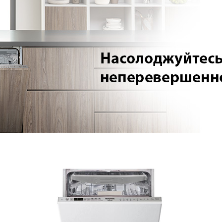
Посудомийна машина
Вбудована посудомийна
Whirlpool W2F HD624 X
машина Bosch SMV25EX02E
23 919
грн
19 129
19 999
грн
грн