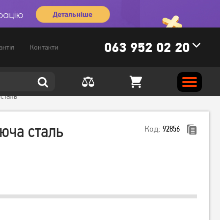
063 952 02 20
антія
Контакти
 сталь
юча сталь
Код:
92856