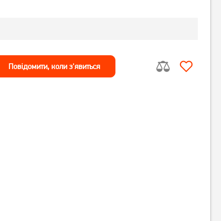
Повiдомити, коли з'явиться