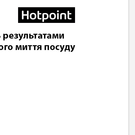
Вбудована посудомийна
Вбудована посудомийна
машина Bosch SMV25AX06E
машина Whirlpool
WIC3C33PFE
18 999
20 799
грн
грн