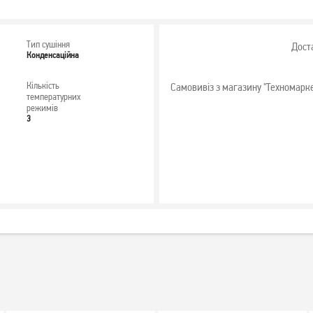
Тип сушіння
Дост
Конденсаційна
Кількість
Самовивіз з магазину "Техномарк
температурних
режимів
3