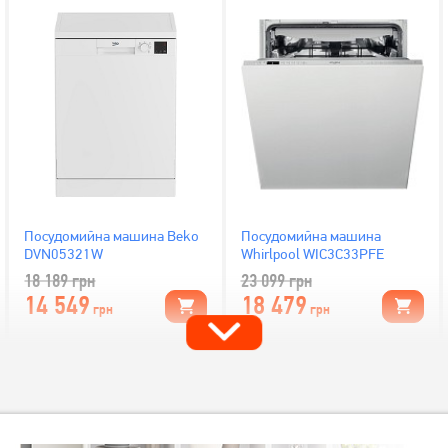
Посудомийна машина Beko
Посудомийна машина
DVN05321W
Whirlpool WIC3C33PFE
18 189
грн
23 099
грн
14 549
18 479
грн
грн