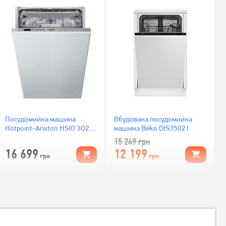
Посудомийна машина
Вбудована посудомийна
Hotpoint-Ariston HSIO 3O23
машина Beko DIS35021
WFE вбудована
15 249
грн
16 699
12 199
грн
грн