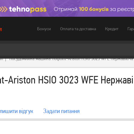
Бонуси
Оплата та доставка
Кредит
Гар
я
on
Посудомийна машина Hotpoint-Ariston HSIO 3O23 WFE Нержавіюча
-Ariston HSIO 3O23 WFE Нержаві
лишити вiдгук
Задати питання