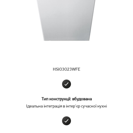
Вбудовувана посудомийна
Вбудована посудомийна
машина De Dietrich
машина Whirlpool WSIO
DCJ632DQB
3O34 PFE X
47 999
19 799
грн
грн
HSIO3O23WFE
Тип конструкції: вбудована
Ідеальна інтеграція в інтер'єр сучасної кухні