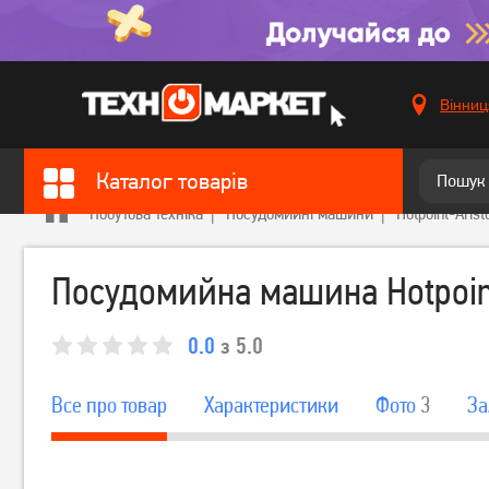
Вінниц
Каталог товарів
Побутова техніка
Посудомийні машини
Hotpoint-Arist
Посудомийна машина Hotpoint
0.0
з 5.0
Все про товар
Характеристики
Фото
3
За