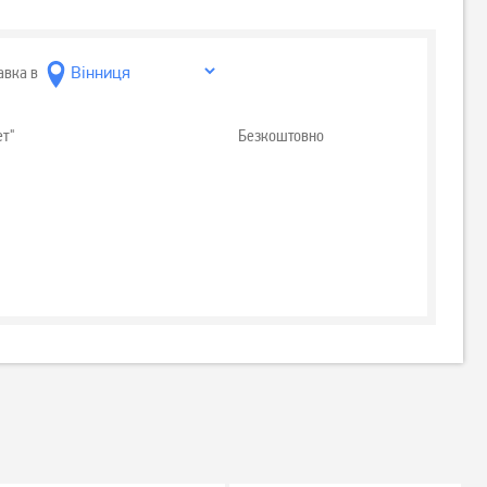
авка в
ет"
Безкоштовно