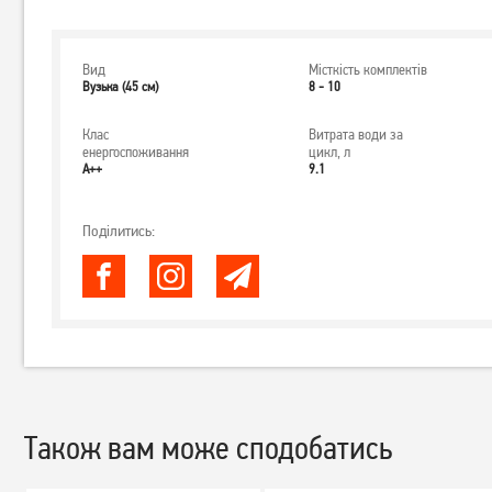
Вид
Місткість комплектів
Вузька (45 см)
8 - 10
Клас
Витрата води за
енергоспоживання
цикл, л
А++
9.1
Поділитись:
Також вам може сподобатись