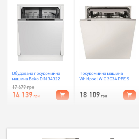
Вбудована посудомийна
Посудомийна машина
машина Beko DIN 34322
Whirlpool WIC 3C34 PFE S
17 679
грн
14 139
18 109
грн
грн