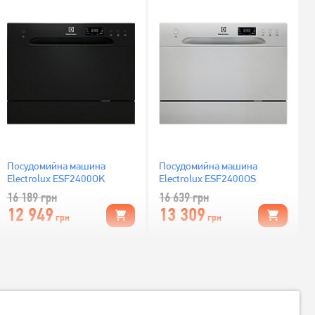
Посудомийна машина
Посудомийна машина
Electrolux ESF2400OK
Electrolux ESF2400OS
16 189
грн
16 639
грн
12 949
13 309
грн
грн