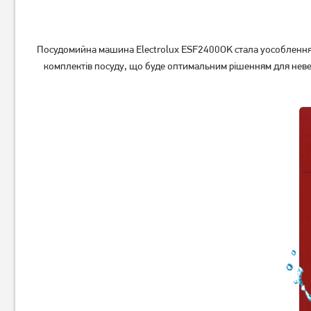
Посудомийна машина Electrolux ESF2400OK стала уособленням
комплектів посуду, що буде оптимальним рішенням для неве
Вбудована посудомийна
Посудомийна машина
машина Beko DIN34322
Hotpoint-Ariston HSIO 3O23
WFE вбудована
17 279
грн
13 819
16 499
грн
грн