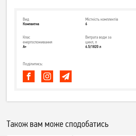
Вид
Місткість комплектів
Компактна
6
Клас
Витрата води за
енергоспоживання
цикл, л
А+
6.5/1820 л
Поділитись:
Також вам може сподобатись