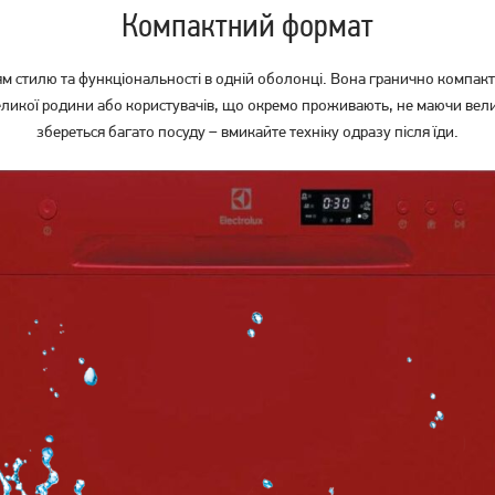
Компактний формат
 стилю та функціональності в одній оболонці. Вона гранично компакт
ликої родини або користувачів, що окремо проживають, не маючи велик
збереться багато посуду – вмикайте техніку одразу після їди.
Вбудована посудомийна
Посудомийна машина Bosch
машина Beko DIS35021
SPV2IKX10K
15 249
грн
12 199
грн
Немає в наявності