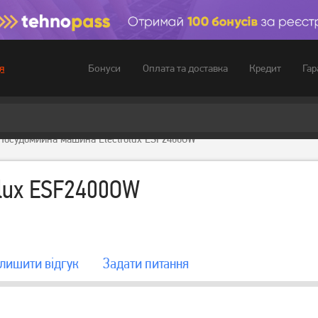
Бонуси
Оплата та доставка
Кредит
Гар
я
Посудомийна машина Electrolux ESF2400OW
lux ESF2400OW
лишити вiдгук
Задати питання