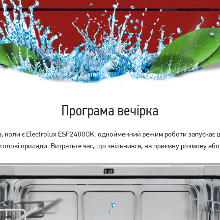
Вбудована посудомийна
Посудомийна машина
машина Whirlpool
Ardesto DWMF-V458SMHW3
WIC3C33PFE
18 539
грн
19 999
14 829
грн
грн
Програма вечірка
да, коли є Electrolux ESF2400OK: однойменний режим роботи запускає ц
столові прилади. Витратьте час, що звільнився, на приємну розмову аб