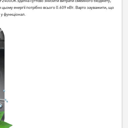
 ESF2400OK здатна суттєво знизити витрати сімейного бюджету,
 цьому енергії потрібно всього 0.609 кВт. Варто зауважити, що
у функціонал.