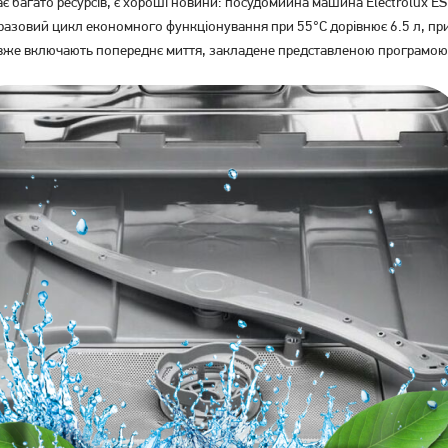
ачає багато ресурсів, є хороші новини: посудомийна машина Electrolux
а разовий цикл економного функціонування при 55°С дорівнює 6.5 л, при
 вже включають попереднє миття, закладене представленою програмою 