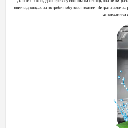
Для тих, хто віддає перевагу економній техніці, яка не витр
який відповідає за потреби побутової техніки. Витрата води з
ці показники