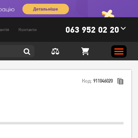
063 952 02 20
антія
Контакти
Код:
911046020