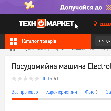
Вінниц
Каталог товарів
Побутова техніка
Посудомийні машини
Electrolux
Посудомийна машина Electro
0.0
з 5.0
Все про товар
Характеристики
Фото
6
За