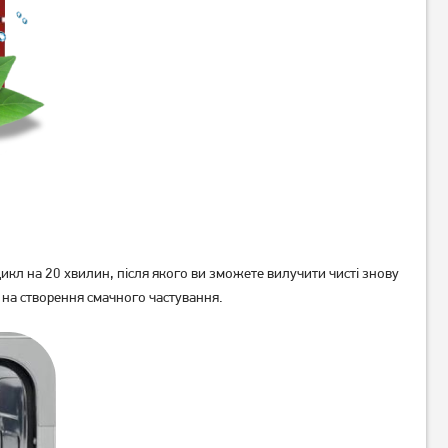
Вбудована посудомийна
Вбудовувана посудомийна
машина Ardesto DWMB-
машина De Dietrich
V4573
DCJ632DQB
16 179
грн
12 939
47 999
грн
грн
икл на 20 хвилин, після якого ви зможете вилучити чисті знову
о на створення смачного частування.