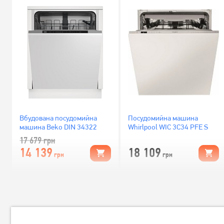
Вбудована посудомийна
Посудомийна машина
машина Beko DIN 34322
Whirlpool WIC 3C34 PFE S
17 679
грн
14 139
18 109
грн
грн