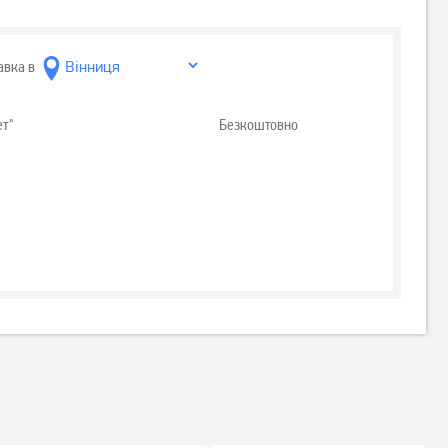
авка в
ет"
Безкоштовно