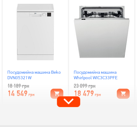
Посудомийна машина Beko
Посудомийна машина
DVN05321W
Whirlpool WIC3C33PFE
18 189
грн
23 099
грн
14 549
18 479
грн
грн