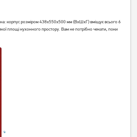
на: корпус розміром 438х550х500 мм (ВхШхГ) вміщує всього 6
ої площі кухонного простору. Вам не потрібно чекати, поки
Посудомийна машина
Посудомийна машина
Whirlpool W7I HT58 T
Whirlpool W2F HD624 X
23 919
грн
21 729
19 129
грн
грн