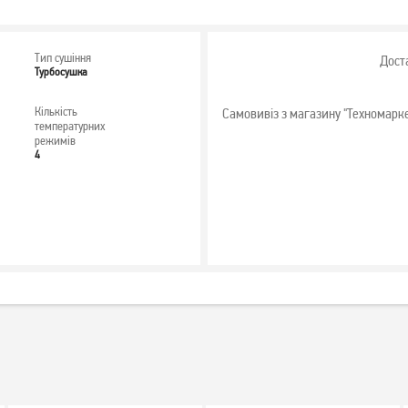
Тип сушіння
Дост
Турбосушка
Кількість
Самовивіз з магазину "Техномарк
температурних
режимів
4