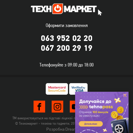
Оформити замовлення
063 952 02 20
067 200 29 19
Вбудована посудомийна
Посудомийна машина
Телефонуйте з 09:00 до 18:00
машина Beko DIN34322
Hotpoint-Ariston HSIO 3O23
WFE вбудована
17 279
грн
13 819
16 499
грн
грн
ТМ використовується на підставі ліцензії правовласника TehnomarketLTD
© Техномаркет - техніка та гаджети. 2012-2026. Всі права захищені.
Розробка Dream-Line