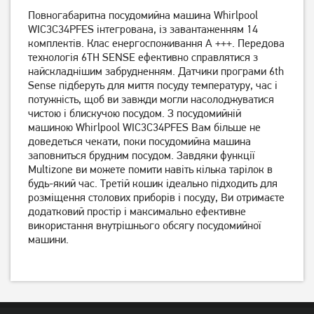
Повногабаритна посудомийна машина Whirlpool
Посудомийна машина
Посудомийна машина
Whirlpool WIC3C33PFE
Electrolux ESF2400OW
WIC3C34PFES інтегрована, із завантаженням 14
комплектів. Клас енергоспоживання A +++. Передова
23 099
грн
16 189
грн
технологія 6TH SENSE ефективно справлятися з
18 479
12 949
грн
грн
найскладнішим забрудненням. Датчики програми 6th
Sense підберуть для миття посуду температуру, час і
потужність, щоб ви завжди могли насолоджуватися
чистою і блискучою посудом. З посудомийній
машиною Whirlpool WIC3C34PFES Вам більше не
доведеться чекати, поки посудомийна машина
заповниться брудним посудом. Завдяки функції
Multizone ви можете помити навіть кілька тарілок в
будь-який час. Третій кошик ідеально підходить для
розміщення столових приборів і посуду, Ви отримаєте
додатковий простір і максимально ефективне
використання внутрішнього обсягу посудомийної
Посудомийна машина
Посудомийна машина
машини.
Electrolux ESF2400OK
Electrolux ESF2400OS
16 189
грн
16 639
грн
12 949
13 309
грн
грн