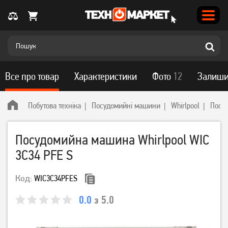
Все про товар
Характеристики
Фото
12
Залиши
Побутова техніка
Посудомийні машини
Whirlpool
Посуд
Посудомийна машина Whirlpool WIC
3C34 PFE S
Код:
WIC3C34PFES
0.0
з 5.0