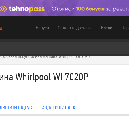
Бонуси
Оплата та доставка
Кредит
Гар
я
будована посудомийна машина Whirlpool WI 7020P
на Whirlpool WI 7020P
лишити вiдгук
Задати питання