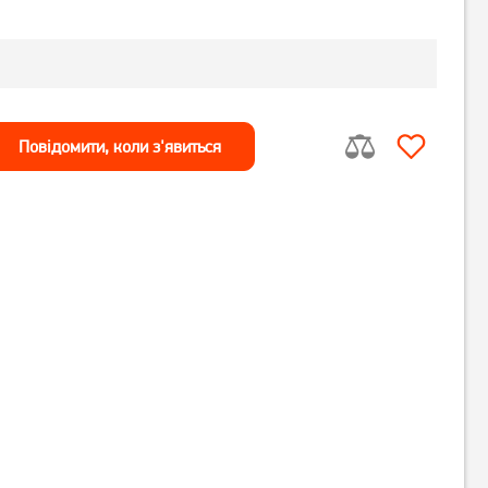
Повiдомити, коли з'явиться