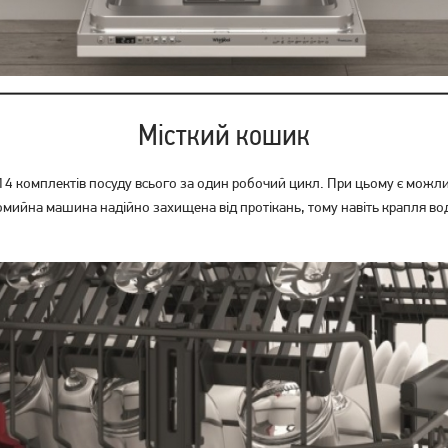
Місткий кошик
4 комплектів посуду всього за один робочий цикл. При цьому є можливіс
мийна машина надійно захищена від протікань, тому навіть крапля вод