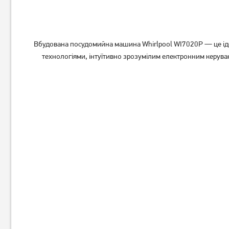
Вбудована посудомийна машина Whirlpool WI7020P — це ідеа
технологіями, інтуїтивно зрозумілим електронним керува
Посудомийна машина
Вбудована посудомийна
Electrolux ESF2400OS
машина Beko DIN34322
16 639
грн
17 279
грн
13 309
13 819
грн
грн