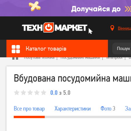
Вінниц
Каталог товарів
Побутова техніка
Посудомийні машини
Whirlpool
В
Вбудована посудомийна маши
0.0
з 5.0
Все про товар
Характеристики
Фото
3
За