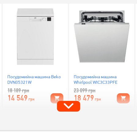
Посудомийна машина Beko
Посудомийна машина
DVN05321W
Whirlpool WIC3C33PFE
18 189
грн
23 099
грн
14 549
18 479
грн
грн