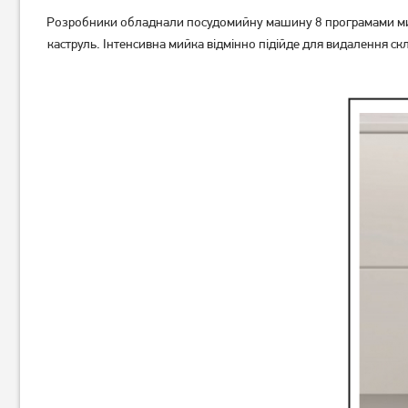
Розробники обладнали посудомийну машину 8 програмами мийки
каструль. Інтенсивна мийка відмінно підійде для видалення ск