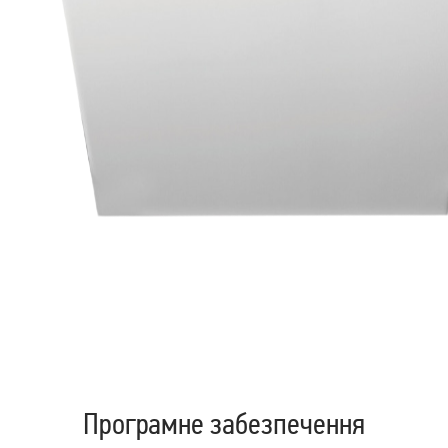
Вбудована посудомийна
Вбудована посудомийна
машина Bosch SMV25AX06E
машина Whirlpool
WIC3C33PFE
18 999
19 999
грн
грн
Програмне забезпечення