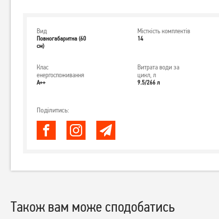
Вид
Місткість комплектів
Повногабаритна (60
14
см)
Клас
Витрата води за
енергоспоживання
цикл, л
А++
9.5/266 л
Поділитись:
Також вам може сподобатись