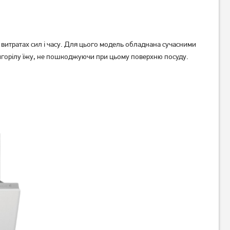
витратах сил і часу. Для цього модель обладнана сучасними
ригорілу їжу, не пошкоджуючи при цьому поверхню посуду.
Посудомийна машина
Посудомийна машина Bosch
Whirlpool W7I HT58 T
SPV2IKX10K
21 729
грн
Немає в наявності