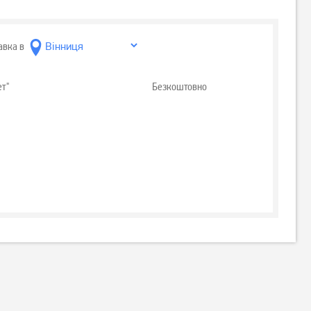
авка в
ет"
Безкоштовно