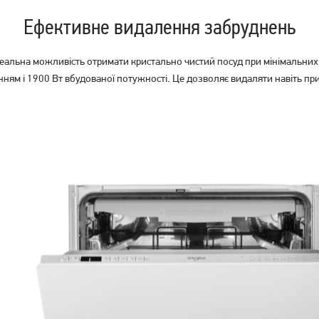
Ефективне видалення забруднень
льна можливість отримати кристально чистий посуд при мінімальних 
нням і 1900 Вт вбудованої потужності. Це дозволяє видаляти навіть п
Посудомийна машина
Вбудована посудомийна
Hotpoint-Ariston HSIO 3O23
машина Beko DIS35021
WFE вбудована
15 249
грн
16 499
12 199
грн
грн