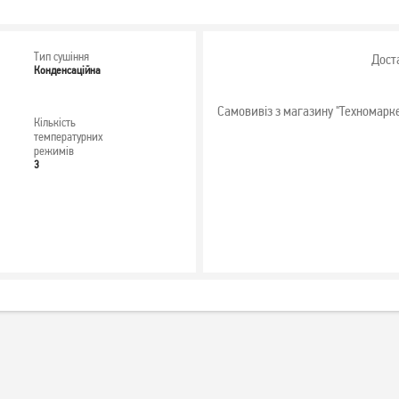
Тип сушіння
Дост
Конденсаційна
Самовивіз з магазину "Техномарк
Кількість
температурних
режимів
3