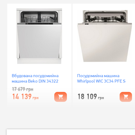
Вбудована посудомийна
Посудомийна машина
машина Beko DIN 34322
Whirlpool WIC 3C34 PFE S
17 679
грн
14 139
18 109
грн
грн