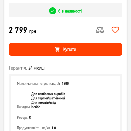
Є в наявності
2 799
грн
Купити
Гарантія:
24 місяці
Максимальна потужність, Вт
1800
Для ковбасних виробів
Для тертки/шатківниці
Для томатів/ягід
Насадки
Кеббе
Реверс
Є
Продуктивність, кг/хв
1.8