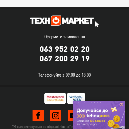
Оформити замовлення
063 952 02 20
М'ясорубка ECG MG 2510
М'ясорубка Rotex RMG201-
067 200 29 19
Power
T
4 199
2 299
Телефонуйте з 09:00 до 18:00
грн
грн
ТМ використовується на підставі ліцензії правовласника TehnomarketLTD