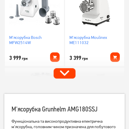
М'ясорубка Bosch
М'ясорубка Moulinex
MFW2514W
ME111032
3 999
3 399
грн
грн
М'ясорубка Grunhelm AMG180SSJ
Функціональна та високопродуктивна електрична
м'ясорубка, головним чином призначена для побутового
М'ясорубка Mystery MGM-
М'ясорубка Bosch