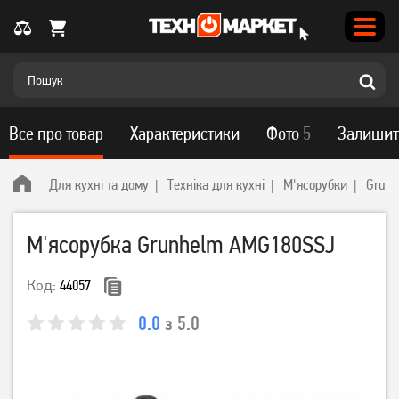
Все про товар
Характеристики
Фото
5
Залишит
Для кухні та дому
Техніка для кухні
М'ясорубки
Grunh
М'ясорубка Grunhelm AMG180SSJ
Код:
44057
0.0
з 5.0