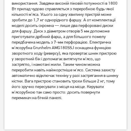
використання.
Завдяки високій піковій потужності в 1800
3100
MFW2515W
Вт прилад чудово справляється з переробкою будь-якої
4 849
грн
кількості м'яса.
Усього за одну хвилину пристрій може
3 899
зробити до 1,7 кг однорідного фаршу.
3 999
А от комплектації
грн
грн
моделі досить скромна — лише два перфоровані диски
для фаршу.
Диск з діаметром отворів 5 мм допоможе
приготувати дрібний фарш, а для більшого помелу
передбачена модель з 7-мм перфорацією.
Електрична
м'ясорубка Grunhelm AMG180SSJ оснащена функцією
зворотного ходу (реверсу), яка провертає шнек пристрою
у зворотний бік і допомагає витягнути м'ясо, що
застрягло, і намотані жили.
Таким чином можна
переробити навіть найжорсткіше м'ясо.
Система захисту
автоматично відключає техніку у разі застрягання в шнеку
кістки.
Вага пристрою становить трохи більше 2 кг, тому
його зручно пересувати з місця на місце.
Керувати
м'ясорубкою так само просто: досить повернути
М'ясорубка Bosch
М'ясорубка Grunhelm
перемикач на бічній панелі.
MFW2517W
AMG240SSJ
5 899
грн
4 599
3 899
грн
грн