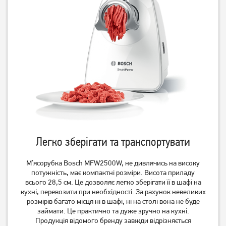
2 299
2 649
грн
грн
Легко зберігати та транспортувати
М'ясорубка Zelmer ZMM
М'ясорубка Moulinex
9801B
ME307832
М’ясорубка Bosch MFW2500W, не дивлячись на високу
5 309
грн
потужність, має компактні розміри. Висота приладу
всього 28,5 см. Це дозволяє легко зберігати її в шафі на
4 829
4 699
грн
грн
кухні, перевозити при необхідності. За рахунок невеликих
розмірів багато місця ні в шафі, ні на столі вона не буде
займати. Це практично та дуже зручно на кухні.
Продукція відомого бренду завжди відрізняється