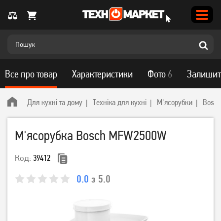
Все про товар
Характеристики
Фото
6
Залишит
Для кухні та дому
Техніка для кухні
М'ясорубки
Bosch
М'ясорубка Bosch MFW2500W
Код:
39412
0.0
з 5.0