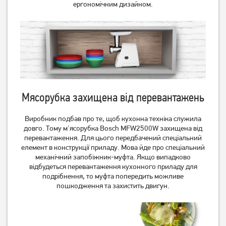
ергономічним дизайном.
Мясорубка Ardesto MGL-
М'ясорубка Zelmotor 489.8
2050R
білий
Мясорубка захищена від перевантажень
3 049
грн
4 429
грн
2 439
3 539
Виробник подбав про те, щоб кухонна техніка служила
грн
грн
довго. Тому м'ясорубка Bosch MFW2500W захищена від
перевантаження. Для цього передбачений спеціальний
елемент в конструкції приладу. Мова йде про спеціальний
механічний запобіжник-муфта. Якщо випадково
відбудеться перевантаження кухонного приладу для
подрібнення, то муфта попередить можливе
пошкодження та захистить двигун.