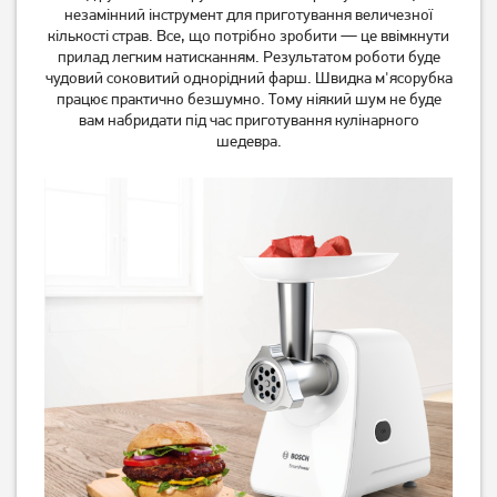
незамінний інструмент для приготування величезної
кількості страв. Все, що потрібно зробити — це ввімкнути
прилад легким натисканням. Результатом роботи буде
чудовий соковитий однорідний фарш. Швидка м'ясорубка
працює практично безшумно. Тому ніякий шум не буде
вам набридати під час приготування кулінарного
шедевра.
М'ясорубка Bosch
М'ясорубка Grunhelm
MFW2517W
AMG240SSJ
5 899
грн
4 599
3 899
грн
грн