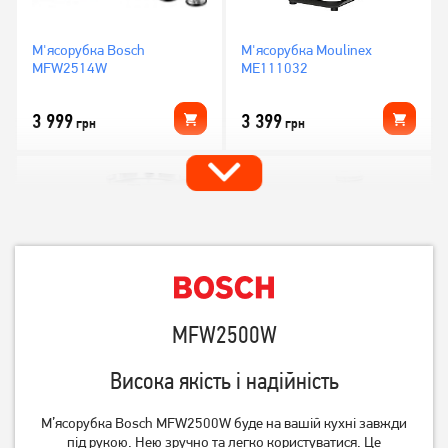
М'ясорубка Bosch
М'ясорубка Moulinex
MFW2514W
ME111032
3 999
3 399
грн
грн
MFW2500W
М'ясорубка Mystery MGM-
М'ясорубка Bosch
Висока якість і надійність
3100
MFW2515W
4 849
грн
М’ясорубка Bosch MFW2500W буде на вашій кухні завжди
3 899
3 999
грн
грн
під рукою. Нею зручно та легко користуватися. Це