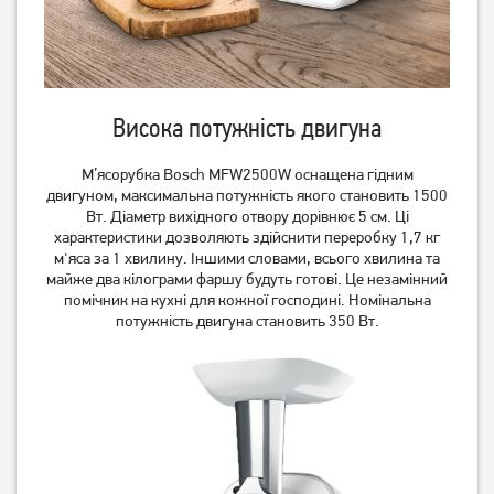
М'ясорубка Grunhelm
М'ясорубка ECG MG 2510
Висока потужність двигуна
AMG180SSJ
Power
М’ясорубка Bosch MFW2500W оснащена гідним
2 799
4 199
двигуном, максимальна потужність якого становить 1500
грн
грн
Вт. Діаметр вихідного отвору дорівнює 5 см. Ці
характеристики дозволяють здійснити переробку 1,7 кг
м'яса за 1 хвилину. Іншими словами, всього хвилина та
майже два кілограми фаршу будуть готові. Це незамінний
помічник на кухні для кожної господині. Номінальна
потужність двигуна становить 350 Вт.
М'ясорубка Rotex RMG201-
М'ясорубка Rotex RMG202-
T
G Vega