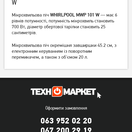
W
Мікрохвильова піч
WHIRLPOOL MWP 101 W
— має 6
Мікрохвильова піч LG MS
Мікрохвильова піч LG MS
2042 DB
2042 DY
рівнів потужності, потужність мікрохвиль становить
700 Вт, діаметр обертової тарілки становить 25
4 499
грн
сантиметрів.
4 199
4 199
грн
грн
Мікрохвильова піч окремішня завширшки 45.2 см, з
електронним керуванням із поворотним
перемикачем, а також з об'ємом 20 л.
Оформити замовлення
Мікрохвильова піч
Мікрохвильова піч
Samsung MS23K3614AK
Samsung MS23K3614AS
063 952 02 20
6 199
грн
6 199
грн
067 200 29 19
5 699
5 699
грн
грн