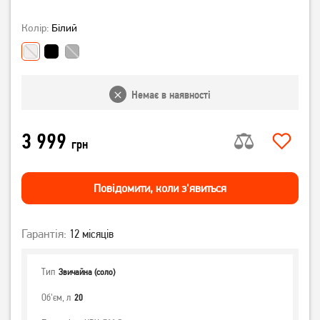
Колір:
Білий
Немає в наявності
3 999
грн
Повiдомити, коли з'явиться
Гарантія:
12 місяців
Тип
Звичайна (соло)
Об'єм, л
20