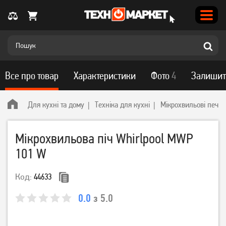
Все про товар
Характеристики
Фото
4
Залишит
Для кухні та дому
Техніка для кухні
Мікрохвильові печі
Мікрохвильова піч Whirlpool MWP
101 W
Код:
44633
0.0
з 5.0