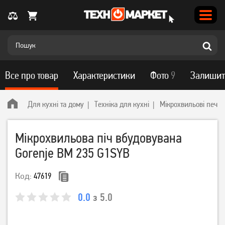
Все про товар
Характеристики
Фото
9
Залишит
Для кухні та дому
Техніка для кухні
Мікрохвильові печі
Мікрохвильова піч вбудовувана
Gorenje BM 235 G1SYB
Код:
47619
0.0
з 5.0