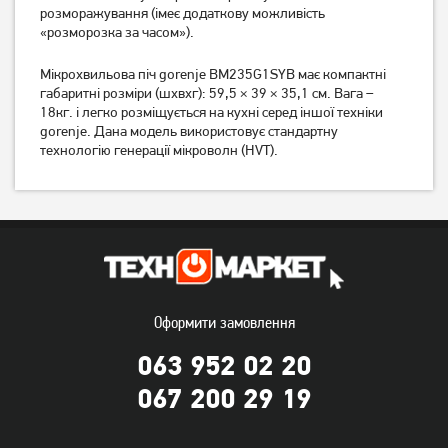
розморажування (імеє додаткову можливість
«розморозка за часом»).
Мікрохвильова піч gorenje BM235G1SYB має компактні
габаритні розміри (шхвхг): 59,5 × 39 × 35,1 см. Вага –
18кг. і легко розміщується на кухні серед іншої техніки
gorenje. Дана модель використовує стандартну
технологію генерації мікроволн (HVT).
Мікрохвильова піч Gorenje
Мікрохвильова піч Gorenje
MO20E1S
MO17E1S
3 299
3 099
грн
грн
Оформити замовлення
063 952 02 20
067 200 29 19