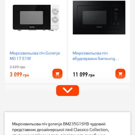
Мікрохвильова піч Gorenje
Мікрохвильова піч
MO 17 E1W
вбудовувана Samsung
MS23A7118AK
3 699
грн
3 099
11 099
грн
грн
Мікрохвильова піч gorenje BM235G1SYB чудовий
представник дизайнерської лінії Сlassico Collection,