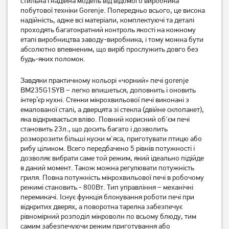
стильна і надійна модель від відомого виробника
побутової техніки Gorenje. Попередньо всього, це висока
надійність, адже всі матеріали, комплектуючі та деталі
Мікрохвильова піч LG MS
Мікрохвильова піч LG MS
проходять багатократний контроль якості на кожному
2042 DB
2042 DY
етапі виробництва заводу-виробника, і тому можна бути
4 499
грн
абсолютно впевненим, що виріб прослужить довго без
4 199
4 199
будь-яких поломок.
грн
грн
Завдяки практичному кольорі «чорний» печі gorenje
BM235G1SYB – легко впишеться, доповнить і оновить
інтер’єр кухні. Стенки мікрохвильової печі виконані з
емалованої сталі, а дверцята зі стекла (двійне склопакет),
яка відкривається вліво. Повний корисний об'єм печі
становить 23л., що досить багато і дозволить
розморозити більші куски м'яса, приготувати птицю або
рибу ціликом. Всего передбачено 5 рівнів потужності і
дозволяє вибрати саме той режим, який ідеально підійде
в даний момент. Також можна регулювати потужність
гриля. Повна потужність мікрохвильової печі в робочому
Мікрохвильова піч
Мікрохвильова піч
режимі становить - 800Вт. Тип управління – механічні
Samsung MS23K3614AK
Samsung MS23K3614AS
перемикачі. Існує функція блокування роботи печі при
відкритих дверях, а поворотна тарелка забезпечує
6 199
грн
6 199
грн
рівномірний розподіл мікроволн по всьому блюду, тим
5 699
5 699
грн
грн
самим забезпечуючи режим приготування або