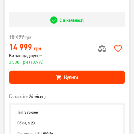
Є в наявності
18 499
грн
14 999
грн
Ви заощаджуєте:
грн
3 500
(18.9%)
Купити
Гарантія:
24 місяці
Тип
З грилем
Об'єм, л
23
Потужність НВЧ
900 Вт