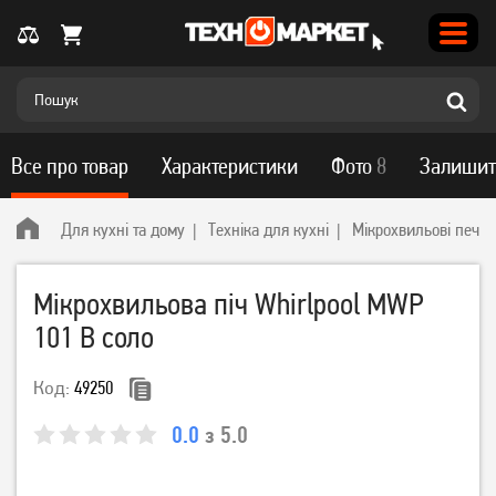
Все про товар
Характеристики
Фото
8
Залишит
Для кухні та дому
Техніка для кухні
Мікрохвильові печі
Мікрохвильова піч Whirlpool MWP
101 B соло
Код:
49250
0.0
з 5.0