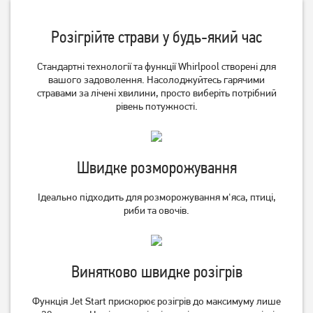
Розігрійте страви у будь-який час
Стандартні технології та функції Whirlpool створені для
вашого задоволення.
Насолоджуйтесь гарячими
Мікрохвильова піч LG MS
Мікрохвильова піч LG MS
стравами за лічені хвилини, просто виберіть потрібний
2042 DB
2042 DY
рівень потужності.
4 499
грн
4 199
4 199
грн
грн
Швидке розморожування
Ідеально підходить для розморожування м'яса, птиці,
риби та овочів.
Винятково швидке розігрів
Функція Jet Start прискорює розігрів до максимуму лише
Мікрохвильова піч
Мікрохвильова піч