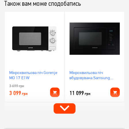
Також вам може сподобатись
Мікрохвильова піч Gorenje
Мікрохвильова піч
MO 17 E1W
вбудовувана Samsung
MS23A7118AK
3 699
грн
3 099
11 099
грн
грн