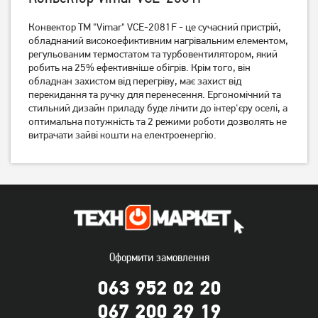
Конвектор ТМ "Vimar" VCE-2081F - це сучасний пристрій,
обладнаний високоефиктивним нагрівальним елементом,
Конвектор Vimar VCE-
Конвектор Trotec TCH 2011
регульованим термостатом та турбовентилятором, який
2081F
E 2000 Вт
робить на 25% ефективніше обігрів. Крім того, він
2 139
грн
3 939
грн
обладнан захистом від перегріву, має захист від
1 709
перекидання та ручку для перенесення. Ергономічний та
3 149
грн
грн
стильний дизайн приладу буде лічити до інтер'єру оселі, а
оптимальна потужність та 2 режими роботи дозволять не
витрачати зайві кошти на електроенергію.
Оформити замовлення
Конвектор Comfee
Конвектор Zass ZKH 02
063 952 02 20
CENDK15-15MRBK (2000
(2кВт)
Вт)
067 200 29 19