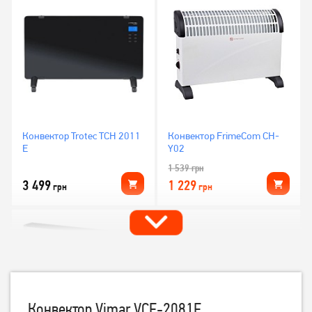
Конвектор Trotec TCH 2011
Конвектор FrimeCom CH-
E
Y02
1 539
грн
3 499
1 229
грн
грн
Конвектор Vimar VCE-2081F