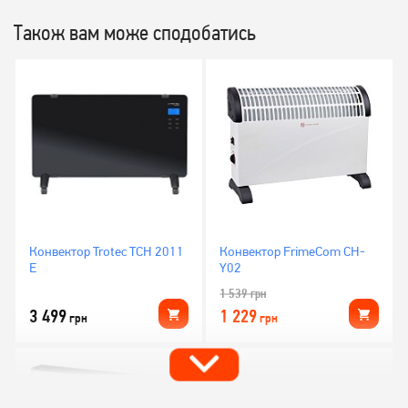
Також вам може сподобатись
Конвектор Trotec TCH 2011
Конвектор FrimeCom CH-
E
Y02
1 539
грн
3 499
1 229
грн
грн