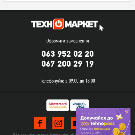
Конвектор Zass ZKH 02
Конвектор Vimar VCE-
(2кВт)
2081F 2000 Вт
1 999
грн
1 179
1 629
грн
грн
Оформити замовлення
063 952 02 20
067 200 29 19
Телефонуйте з 09:00 до 18:00
Конвектор Ardesto CH-
Конвектор Ergo HCU
1500MOW
211520
1 149
1 039
грн
грн
Немає в наявності
Немає в наявності
ТМ використовується на підставі ліцензії правовласника TehnomarketLTD