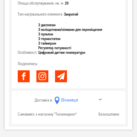
Площа обслуговування, кв. м
20
Тип нагрівального елемента
Закритий
З дисплеєм
З коліщатками/ніжками для переміщення
З пультом
З термостатом
З таймером
Регулятор потужності
Особливості
Цифровий датчик температури
Поділитись:
Доставка в
Самовивіз з магазину "Техномаркет"
Безкоштовно