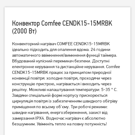
Конвектор Comfee CENDK15-15MRBK
(2000 Вт)
Конвекторний нагрівач COMFEE CENDK15-15MRBK
Конвектор Vimar VCE-
Конвектор Trotec TCH 2011
2081F
ідеально підходить для опалення вдома. 24 години
E 2000 Вт
автоматичного ввімкнення/вимкнення функції таймера.
2 139
грн
3 939
грн
Вбудований кулісний перемикач безпеки. Доступні
1 709
3 149
грн
грн
електронне керування та дистанційне керування. Comfee
CENDK15-15MRBK працює за принципом природної
конвекції повітря: холодне повітря, проходячи через
конструкцію пристрою, нагрівається і виходить через
решітку. Можливі налаштування температури: 5-35 ° C.
Завдяки спеціальній формі корпусу прискорюється
циркуляція повітря із забезпеченням швидкого обігріву
приміщення по всьому об'єму. Три робочі режими:
швидке нагрівання, енергозбереження, захист від
замерзання IPX4. Водночас нагрівач є абсолютно
безшумним. Увімкніть тепло на повну потужність!