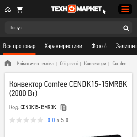
Все про товар
Характеристики
Фото
6
Залишит
Кліматична техніка
Обігрівачі
Конвектори
Comfee
К
Конвектор Comfee CENDK15-15MRBK
(2000 Вт)
Код:
CENDK15-15MRBK
0.0
з 5.0