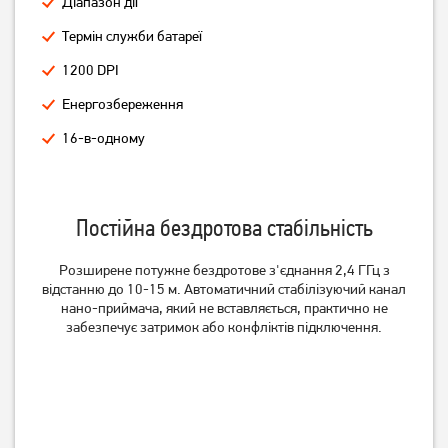
Діапазон дії
Black
Wireless Black
Термін служби батареї
449
539
грн
грн
1200 DPI
Енергозбереження
16-в-одному
Постійна бездротова стабільність
Розширене потужне бездротове з'єднання 2,4 ГГц з
відстанню до 10-15 м.
Автоматичний стабілізуючий канал
нано-приймача, який не вставляється, практично не
Миша Logitech M170
Миша Logitech M190
забезпечує затримок або конфліктів підключення.
Wireless Black/Grey
Wireless Blue
569
649
грн
грн