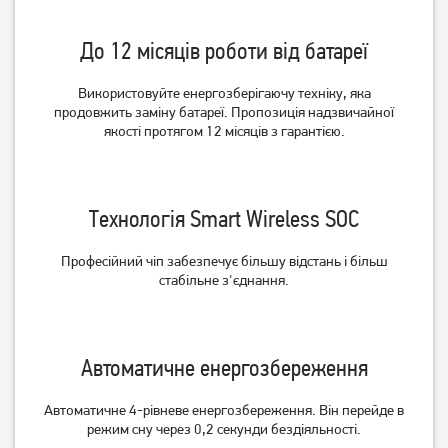
До 12 місяців роботи від батареї
Використовуйте енергозберігаючу техніку, яка
продовжить заміну батареї.
Пропозиція надзвичайної
якості протягом 12 місяців з гарантією.
Миша Logitech M190
Миша Logitech M190
Wireless Mid Grey
Wireless Red
Технологія Smart Wireless SOC
649
649
грн
грн
Професійний чіп забезпечує більшу відстань і більш
стабільне з'єднання.
Автоматичне енергозбереження
Автоматичне 4-рівневе енергозбереження.
Він перейде в
режим сну через 0,2 секунди бездіяльності.