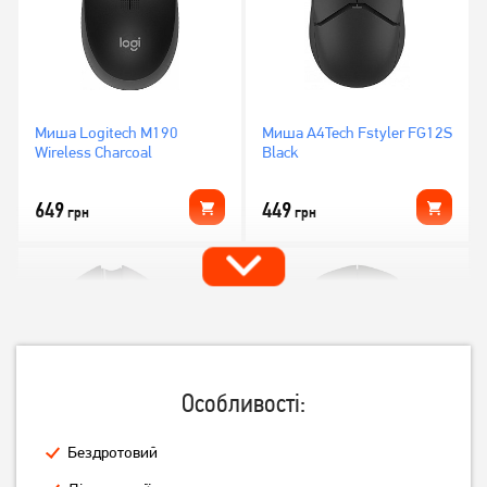
Миша Logitech M190
Миша A4Tech Fstyler FG12S
Wireless Charcoal
Black
649
449
грн
грн
Особливості:
Бездротовий
Миша A4Tech G3-200NS
Миша Logitech B170