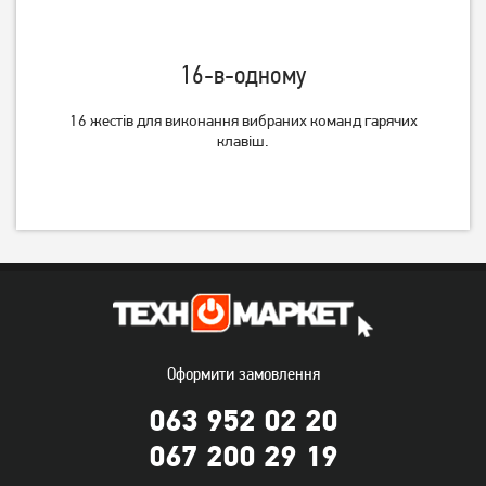
Миша Rapoo M100 Silent
Миша A4Tech Fstyler FG12S
16-в-одному
mode Wireless Grey (M100)
Wireless Panda
16 жестів для виконання вибраних команд гарячих
599
449
грн
грн
клавіш.
Оформити замовлення
Миша A4Tech Fstyler FG30S
Миша Gembird MUSW-4BS-
063 952 02 20
Grey
01 Wireless Black
067 200 29 19
549
279
грн
грн