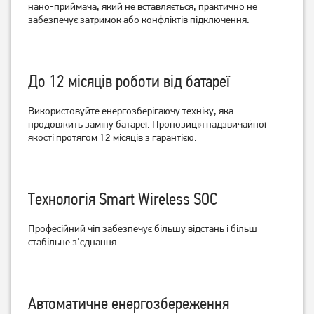
нано-приймача, який не вставляється, практично не
забезпечує затримок або конфліктів підключення.
До 12 місяців роботи від батареї
Використовуйте енергозберігаючу техніку, яка
продовжить заміну батареї.
Пропозиція надзвичайної
якості протягом 12 місяців з гарантією.
Миша Logitech M190
Миша Logitech M190
Wireless Mid Grey
Wireless Red
Технологія Smart Wireless SOC
649
649
грн
грн
Професійний чіп забезпечує більшу відстань і більш
стабільне з'єднання.
Автоматичне енергозбереження