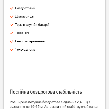
Бездротовий
Миша A4Tech G3-200NS
Миша Logitech B170
Діапазон дії
Black
Wireless Black
Термін служби батареї
449
539
грн
грн
1000 DPI
Енергозбереження
16-в-одному
Постійна бездротова стабільність
Миша Logitech M170
Миша Logitech M190
Wireless Black/Grey
Wireless Blue
Розширене потужне бездротове з'єднання 2,4 ГГц з
відстанню до 10-15 м.
Автоматичний стабілізуючий канал
569
649
грн
грн