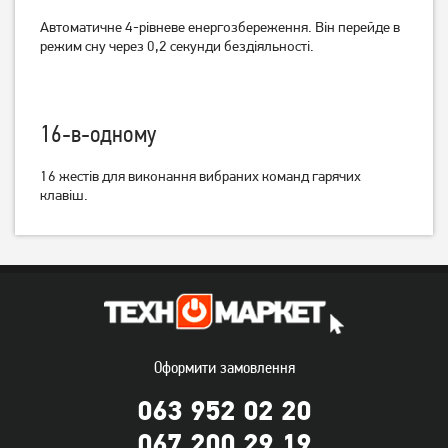
Автоматичне 4-рівневе енергозбереження.
Він перейде в
режим сну через 0,2 секунди бездіяльності.
Миша Rapoo M100 Silent
Миша A4Tech Fstyler FG12S
16-в-одному
mode Wireless Grey (M100)
Wireless Panda
16 жестів для виконання вибраних команд гарячих
599
449
грн
грн
клавіш.
Оформити замовлення
063 952 02 20
Миша A4Tech Fstyler FG30S
Миша Gembird MUSW-4BS-
067 200 29 19