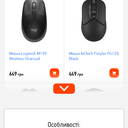
Миша Logitech M190
Миша A4Tech Fstyler FG12S
Wireless Charcoal
Black
649
449
грн
грн
Особливості: