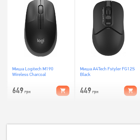
Миша Logitech M190
Миша A4Tech Fstyler FG12S
Wireless Charcoal
Black
649
449
грн
грн