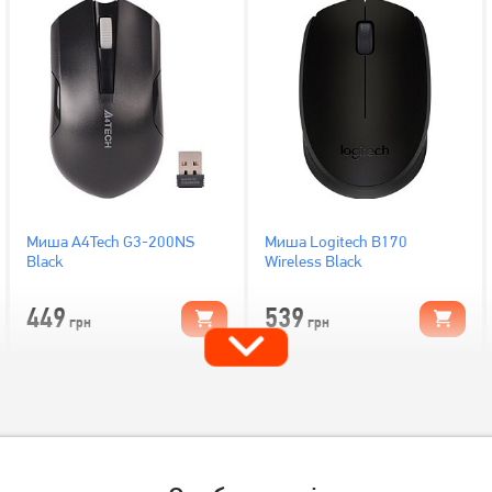
Миша A4Tech G3-200NS
Миша Logitech B170
Black
Wireless Black
449
539
грн
грн