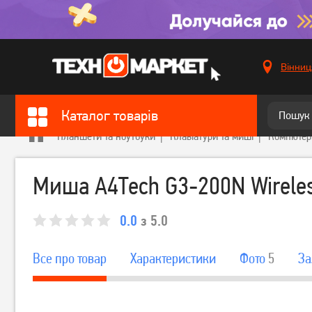
Вінниц
Каталог товарів
Планшети та ноутбуки
Клавіатури та миші
Компютер
Миша A4Tech G3-200N Wireles
0.0
з 5.0
Все про товар
Характеристики
Фото
5
За