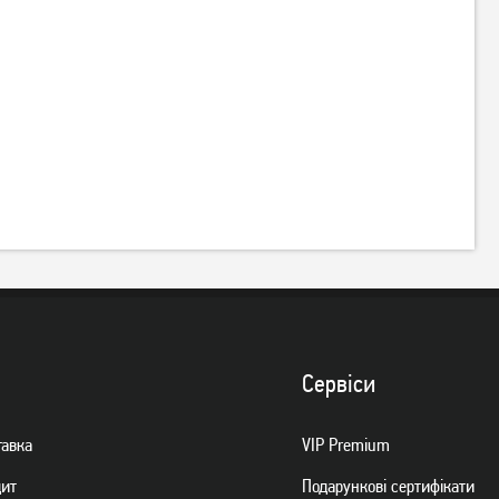
Сервiси
тавка
VIP Premium
дит
Подарункові сертифікати