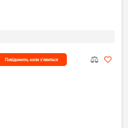
Повiдомити, коли з'явиться