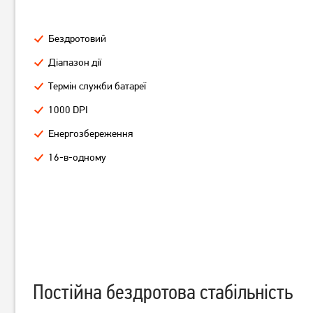
Бездротовий
Діапазон дії
Миша Logitech M190
Миша Logitech M190
Термін служби батареї
Wireless Mid Grey
Wireless Red
1000 DPI
649
649
Енергозбереження
грн
грн
16-в-одному
Постійна бездротова стабільність