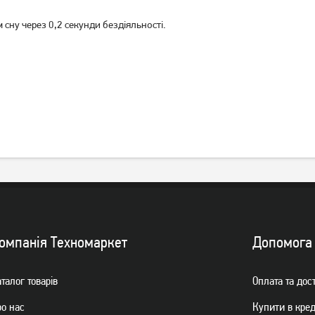
 сну через 0,2 секунди бездіяльності.
омпанiя Техномаркет
Допомога
талог товарiв
Оплата та дос
ро нас
Купити в кре