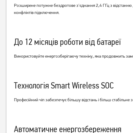
Миша Logitech M185
Розширене потужне бездротове з'єднання 2,4 ГГц з відстанню
Миша A4Tech N-708X-1
Wireless Grey
Black
конфліктів підключення.
949
399
грн
грн
До 12 місяців роботи від батареї
Використовуйте енергозберігаючу техніку, яка продовжить замі
Технологія Smart Wireless SOC
Професійний чіп забезпечує більшу відстань і більш стабільне 
Автоматичне енергозбереження