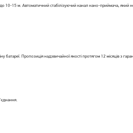
 до 10-15 м.
Миша A4Tech N-70FXS USB
Автоматичний стабілізуючий канал нано-приймача, який не
Миша A4Tech OP-330S USB
Black (4711421948760)
Black (4711421962209)
519
249
грн
грн
ну батареї.
Пропозиція надзвичайної якості протягом 12 місяців з гаран
з'єднання.