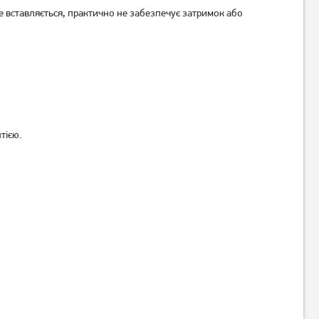
 вставляється, практично не забезпечує затримок або
Миша A4Tech OP-530NUS
Миша Logitech B100 USB
USB Black (4711421951845)
Black
249
419
грн
грн
тією.