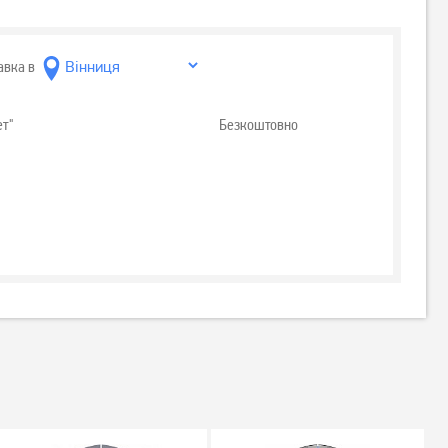
авка в
ет"
Безкоштовно