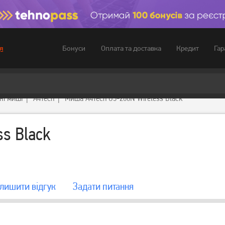
Бонуси
Оплата та доставка
Кредит
Гар
я
ні миші
A4Tech
Миша A4Tech G3-200N Wireless Black
s Black
лишити вiдгук
Задати питання