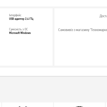
Інтерфейс
Дост
USB адаптер 2.4 ГГц
Сумісність з ОС
Самовивіз з магазину "Техномарк
Microsoft Windows