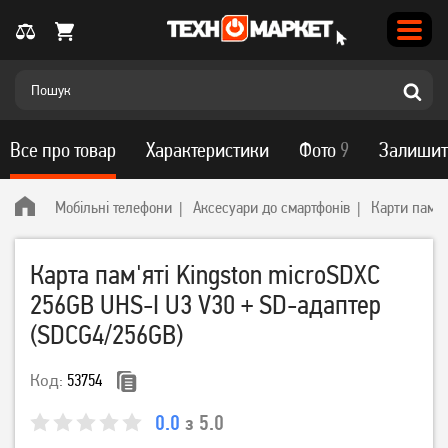
Все про товар
Характеристики
Фото
9
Залишит
Мобільні телефони
Аксесуари до смартфонів
Карти пам'я
Карта пам'яті Kingston microSDXC
256GB UHS-I U3 V30 + SD-адаптер
(SDCG4/256GB)
Код:
53754
0.0
з 5.0