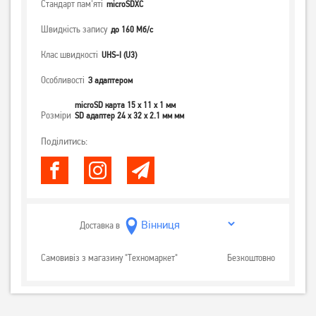
Стандарт пам'яті
microSDXC
Швидкість запису
до 160 Мб/с
Клас швидкості
UHS-I (U3)
Особливості
З адаптером
microSD карта 15 x 11 x 1 мм
Розміри
SD адаптер 24 x 32 x 2.1 мм мм
Поділитись:
Доставка в
Самовивіз з магазину "Техномаркет"
Безкоштовно