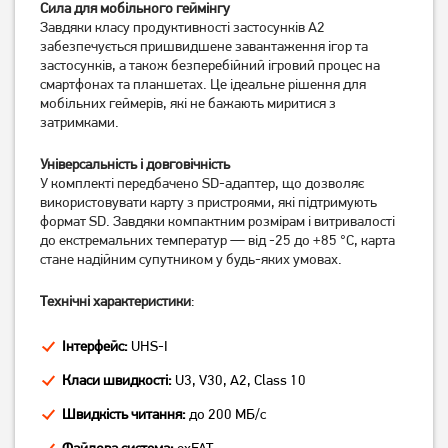
Карта пам'яті Kingston
Карта пам'яті Kingston
Сила для мобільного геймінгу
microSDXC(1)
Canvas Select Plus
Завдяки класу продуктивності застосунків A2
128Gb/Gen3+Ad
microSDXC 128GB UHS-I U1
забезпечується пришвидшене завантаження ігор та
(SDCS3/128GB)
V10 (SDCS3/128GBSP)
застосунків, а також безперебійний ігровий процес на
1 249
1 249
грн
грн
смартфонах та планшетах. Це ідеальне рішення для
мобільних геймерів, які не бажають миритися з
затримками.
Універсальність і довговічність
У комплекті передбачено SD-адаптер, що дозволяє
використовувати карту з пристроями, які підтримують
формат SD. Завдяки компактним розмірам і витривалості
до екстремальних температур — від -25 до +85 °C, карта
стане надійним супутником у будь-яких умовах.
Технічні характеристики
:
Карта пам'яті Kingston
Карта пам'яті Wibrand
Canvas Select Plus
microSDXC(U3) 64GB
Інтерфейс:
UHS-I
microSDXC 64GB UHS-I U1
(WICDXU3/64GB)
V10 (SDCS3/64GBSP)
Класи швидкості:
U3, V30, A2, Class 10
849
629
грн
грн
Швидкість читання:
до 200 МБ/с
Файлова система:
exFAT