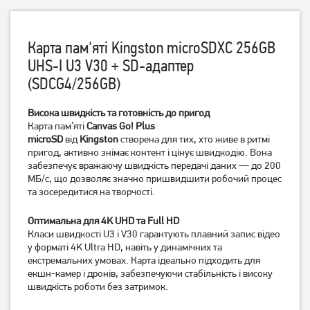
Карта пам'яті Kingston microSDXC 256GB
UHS-I U3 V30 + SD-адаптер
(SDCG4/256GB)
Карта пам'яті Wibrand
Карта пам'яті Wibrand
microSDXC 128GB Class 10
microSDXC 128GB Class 10
Висока швидкість та готовність до пригод
UHS-I U3 + SD адаптер
UHS-I U3 (WICDHU3/128GB)
Карта пам’яті
Canvas Go! Plus
(WICDHU3/128GB-A)
microSD
від
Kingston
створена для тих, хто живе в ритмі
1 169
1 169
грн
грн
пригод, активно знімає контент і цінує швидкодію. Вона
забезпечує вражаючу швидкість передачі даних — до 200
МБ/с, що дозволяє значно пришвидшити робочий процес
та зосередитися на творчості.
Оптимальна для 4K UHD та Full HD
Класи швидкості U3 і V30 гарантують плавний запис відео
у форматі 4K Ultra HD, навіть у динамічних та
екстремальних умовах. Карта ідеально підходить для
екшн-камер і дронів, забезпечуючи стабільність і високу
швидкість роботи без затримок.