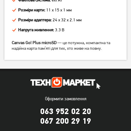
Розміри карти:
11 x 15 x 1 мм
Розміри адаптера:
24 x 32 x 2.1 мм
Напруга живлення:
3.3 В
Canvas Go! Plus microSD
— це потужна, компактна та
надійна карта пам’яті для тих, хто живе на повну.
Карта пам'яті Kingston
Карта пам'яті Lexar
microSDXC(U3) 512Gb+Ad
microSDXC High-
(SDCS3/512GB)
Performance 633x 128GB
Class 10 UHS-I/U3 R100 +
3 739
1 299
SD adapter (LMS0633128G-
грн
грн
BNAAA)
Оформити замовлення
063 952 02 20
067 200 29 19