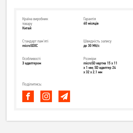
Країна виробник
Гарантія
товару
60 місяців
Китай
Стандарт пам'яті
Швидкість запису
microSDXC
до 30 Мб/с
Особливості
Розміри
З адаптером
microSD картка 15 x 11
x 1 мм; SD адаптер 24
x 32 x 2.1 мм
Поділитись: