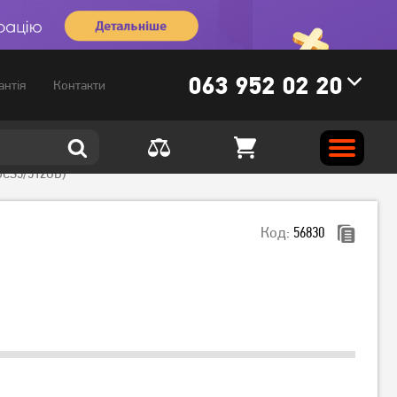
063 952 02 20
антія
Контакти
SDCS3/512GB)
Код:
56830