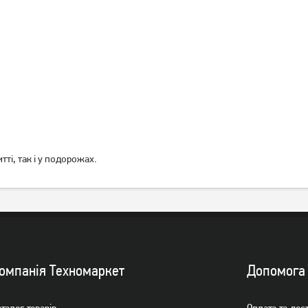
Карта пам'яті Apacer
Карта пам'яті Apacer
MicroSDHC 32GB Class 10
MicroSDHC 32GB Class 10 +
UHS-I (AP32GMCSH10U1-
SD-adapter
RA)
(AP32GMCSH10U1-R)
219
219
грн
грн
Немає в наявності
Немає в наявності
ті, так і у подорожах.
омпанiя Техномаркет
Допомога