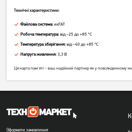
Технічні характеристики:
Файлова система:
exFAT
Робоча температура:
від –25 до +85 °C
Карта пам'яті Apacer
Карта пам'яті Apacer
MicroSDHC 16GB UHS-I Class
MicroSDHC 16GB UHS-I Class
Температура зберігання:
від –40 до +85 °C
10 (AP16GMCSH10U1-RA)
10 (AP16GMCSH10U1-R)
180
Напруга живлення:
3,3 В
184
грн
грн
Немає в наявності
Немає в наявності
Ця карта пам'яті – ваш надійний партнер як у повсякденному жит
К
Оформити замовлення