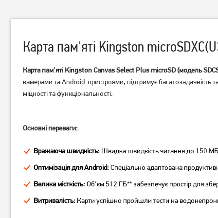
Карта пам'яті Kingston microSDXC(
Карта пам'яті Kingston Canvas Select Plus microSD (модель SD
камерами та Android-пристроями, підтримує багатозадачність т
міцності та функціональності.
Карта пам'яті Kingston
Карта пам'яті Wibrand
Canvas Select Plus
microSDXC(U3) 64GB
microSDXC 64GB UHS-I U1
(WICDXU3/64GB)
Основні переваги:
V10 (SDCS3/64GBSP)
849
629
грн
грн
Вражаюча швидкість:
Швидка швидкість читання до 150 МБ/
Оптимізація для Android:
Спеціально адаптована продуктивні
Велика місткість:
Об'єм 512 ГБ** забезпечує простір для збер
Витривалість:
Карти успішно пройшли тести на водонепроникн