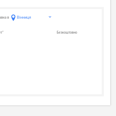
авка в
ет"
Безкоштовно