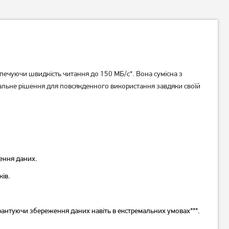
печуючи швидкість читання до 150 МБ/с*. Вона сумісна з
сальне рішення для повсякденного використання завдяки своїй
Карта пам'яті Mibrand
Карта пам'яті Team
MicroSDXC 64GB
MicroSDHC 16GB Class 10
(MICDXU1/64GB-A)
(TUSDH16GCL1002)
120
219
грн
грн
Немає в наявності
Немає в наявності
ення даних.
ків.
рантуючи збереження даних навіть в екстремальних умовах***.