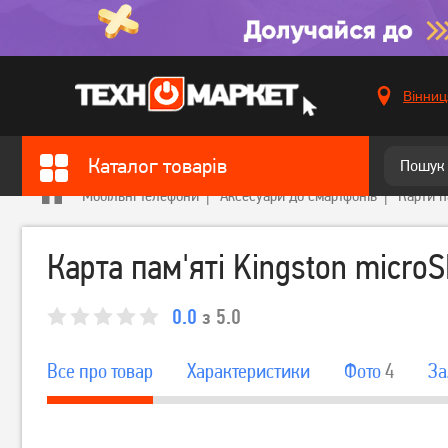
Вінниц
Каталог товарів
Мобільні телефони
Аксесуари до смартфонів
Карти п
Карта пам'яті Kingston micr
0.0
з 5.0
Все про товар
Характеристики
Фото
4
За