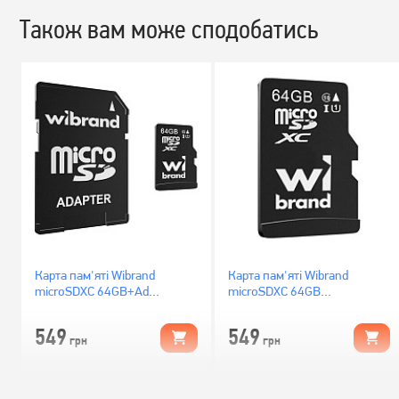
Також вам може сподобатись
Карта пам'яті Wibrand
Карта пам'яті Wibrand
microSDXC 64GB+Ad
microSDXC 64GB
(WICDXU1/64GB-A)
(WICDXU1/64GB)
549
549
грн
грн