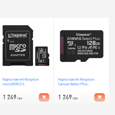
Карта пам'яті Kingston
Карта пам'яті Kingston
microSDXC(1)
Canvas Select Plus
128Gb/Gen3+Ad
microSDXC 128GB UHS-I U1
(SDCS3/128GB)
V10 (SDCS3/128GBSP)
1 249
1 249
грн
грн