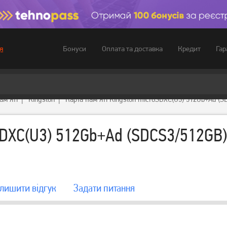
Бонуси
Оплата та доставка
Кредит
Гар
я
ам'яті
Kingston
Карта пам'яті Kingston microSDXC(U3) 512Gb+Ad (
oSDXC(U3) 512Gb+Ad (SDCS3/512GB)
лишити вiдгук
Задати питання