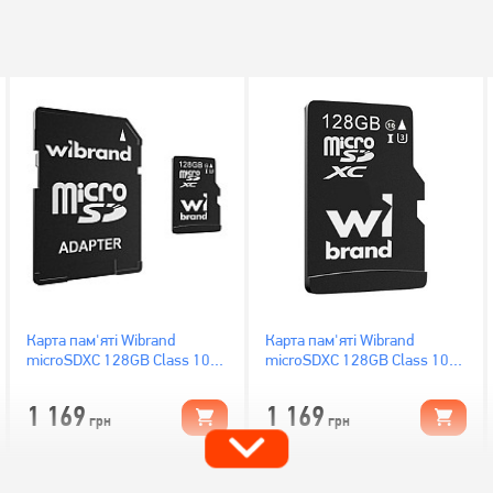
Карта пам'яті Wibrand
Карта пам'яті Wibrand
microSDXC 128GB Class 10
microSDXC 128GB Class 10
UHS-I U3 + SD адаптер
UHS-I U3 (WICDHU3/128GB)
(WICDHU3/128GB-A)
1 169
1 169
грн
грн