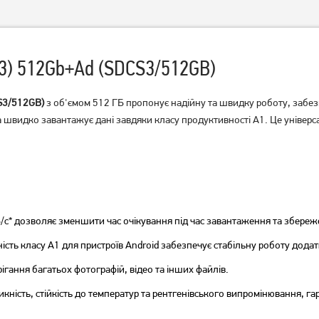
U3) 512Gb+Ad (SDCS3/512GB)
CS3/512GB)
з об'ємом 512 ГБ пропонує надійну та швидку роботу, забез
а швидко завантажує дані завдяки класу продуктивності A1. Це універ
Карта пам'яті Lexar
Карта пам'яті Wibrand
microSDXC High-
microSDHC 16GB UHS-I U1
Performance 633x 128GB
V6 (WICDHU1/16GB)
Class 10 UHS-I/U3 R100 + SD
1 299
349
adapter (LMS0633128G-
грн
грн
BNAAA)
с* дозволяє зменшити час очікування під час завантаження та збереж
сть класу A1 для пристроїв Android забезпечує стабільну роботу додат
ігання багатьох фотографій, відео та інших файлів.
ість, стійкість до температур та рентгенівського випромінювання, га