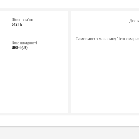
Обсяг пам'яті
Дост
512 ГБ
Самовивіз з магазину "Техномарк
Клас швидкості
UHS-I (U3)