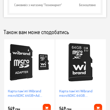
Самовивіз з магазину "Техномаркет"
Безкоштовно
Також вам може сподобатись
Карта пам'яті Wibrand
Карта пам'яті Wibrand
microSDXC 64GB+Ad
microSDXC 64GB
(WICDXU1/64GB-A)
(WICDXU1/64GB)
549
549
грн
грн