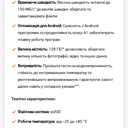
Вражаюча швидкість:
Висока швидкість читання до
150 МБ/с* дозволяє швидко зберігати та
завантажувати файли.
Оптимізація для Android:
Сумісність з Android-
Карта пам'яті Kingston
Карта пам'яті Kingston
пристроями та продуктивність класу A1 забезпечують
Canvas Select Plus
Canvas Select Plus
плавну роботу програм.
microSDXC 128GB UHS-I U1
microSDXC 64GB UHS-I U1
V10 (SDCS3/128GBSP)
V10 (SDCS3/64GBSP)
Велика місткість:
128 ГБ** дозволяють зберігати
1 249
849
грн
грн
велику кількість фотографій, відео та інших даних.
Витривалість:
Пройшла тести на водонепроникність,
стійкість до екстремальних температур та
рентгенівського випромінювання, гарантуючи захист
даних навіть у складних умовах***.
Технічні характеристики:
Файлова система:
exFAT
Робоча температура:
від –25 до +85 °C
Карта пам'яті Wibrand
Карта пам'яті Kingston
microSDXC(U3) 64GB
microSDXC(U3) 512Gb+Ad