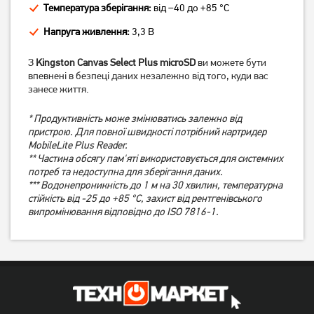
Температура зберігання:
від –40 до +85 °C
(WICDXU3/64GB)
(SDCS3/512GB)
Напруга живлення:
3,3 В
629
3 739
грн
грн
З
Kingston Canvas Select Plus microSD
ви можете бути
впевнені в безпеці даних незалежно від того, куди вас
занесе життя.
* Продуктивність може змінюватись залежно від
пристрою. Для повної швидкості потрібний картридер
MobileLite Plus Reader.
** Частина обсягу пам'яті використовується для системних
потреб та недоступна для зберігання даних.
*** Водонепроникність до 1 м на 30 хвилин, температурна
стійкість від -25 до +85 °C, захист від рентгенівського
Карта пам'яті Lexar
Карта пам'яті Wibrand
випромінювання відповідно до ISO 7816-1.
microSDXC High-
microSDHC 16GB UHS-I U1
Performance 633x 128GB
V6 (WICDHU1/16GB)
Class 10 UHS-I/U3 R100 +
1 299
349
SD adapter (LMS0633128G-
грн
грн
BNAAA)