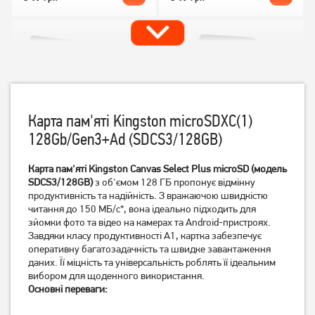
Карта пам'яті Kingston microSDXC(1)
128Gb/Gen3+Ad (SDCS3/128GB)
Карта пам'яті Kingston Canvas Select Plus microSD (модель
Карта пам'яті Wibrand
Карта пам'яті Wibrand
microSDXC 128GB Class 10
SDCS3/128GB)
з об'ємом 128 ГБ пропонує відмінну
microSDXC 128GB Class 10
UHS-I U3 + SD адаптер
UHS-I U3 (WICDHU3/128GB)
продуктивність та надійність. З вражаючою швидкістю
(WICDHU3/128GB-A)
читання до 150 МБ/с*, вона ідеально підходить для
1 169
1 169
грн
грн
зйомки фото та відео на камерах та Android-пристроях.
Завдяки класу продуктивності A1, картка забезпечує
оперативну багатозадачність та швидке завантаження
даних. Її міцність та універсальність роблять її ідеальним
вибором для щоденного використання.
Основні переваги: