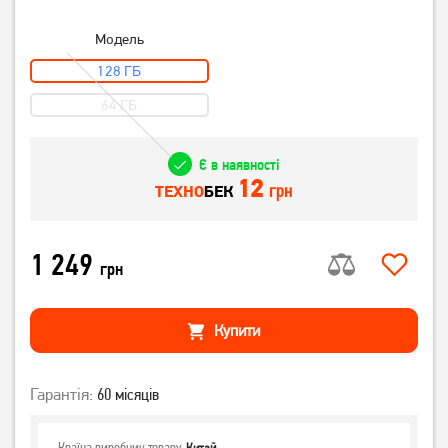
Модель
128 ГБ
64 ГБ
Є в наявності
12
грн
ТЕХНО
БЕК
1 249
грн
Купити
Гарантія:
60 місяців
Країна виробник товару
Китай