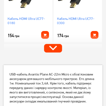
Кабель HDMI Ultra UC77-
Кабель HDMI Ultra UC77-
0180
0300
154
174
грн
грн
USB-кабель Avantis Plane AC-22m Micro є обов'язковим
аксесуаром для вашого мобільного пристрою. Его длина
1м. Номінальний ток 3,4А. Крім того, кабель підтримує
передачу даних і зарядку контролю якості. Матеріал, із
якого він виготовлений, є силіконом, який не дає йому
Кабель Gresso
Кабель Gresso
запуститися в процесі експлуатації. Основа данної
GR0.8AMAFNF 0,8м.
GR3.0AMAFNF 3м.
аксесуари складає емальований гнучкий провідник.