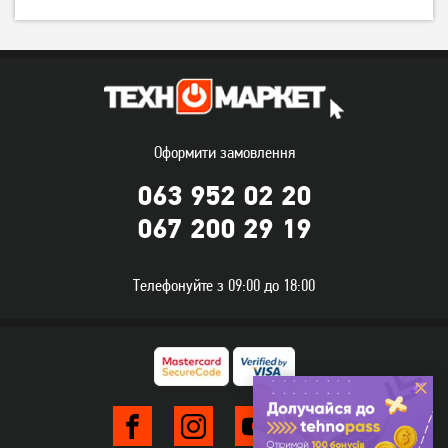
104
124
грн
грн
Оформити замовлення
063 952 02 20
067 200 29 19
Кабель Baseus Cafule Cable
Кабель Baseus Cafule Cable
USB For Micro 2.4 A 1 м
USB for Micro 2.4A 1 м
Телефонуйте з 09:00 до 18:00
Red/Black (CAMKLF-B91)
Gray/Black (CAMKLF-BG1)
229
229
грн
грн