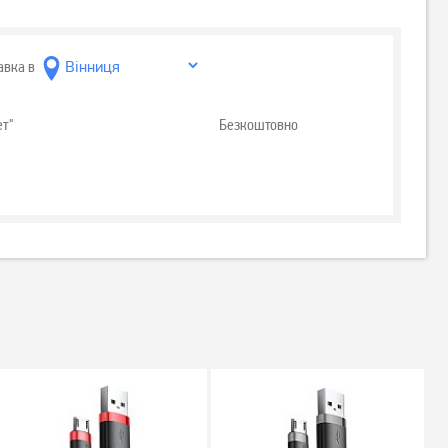
авка в
ет"
Безкоштовно