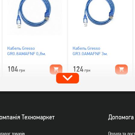
Кабель Gresso
Кабель Gresso
GR0.8AMAFNF 0,8м.
GR3.0AMAFNF 3м.
104
124
грн
грн
омпанiя Техномаркет
Допомога
талог товарiв
Оплата та дос