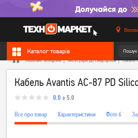
Вінниц
Каталог товарів
Мобільні телефони
Аксесуари до смартфонів
Кабелі 
Кабель Avantis AC-87 PD Silico
0.0
з 5.0
Все про товар
Характеристики
Фото
6
За