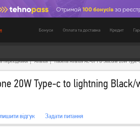
Бонуси
Оплата та доставка
Кредит
Гар
я
та перехідники
Avantis
Кабель Avantis AC-87 PD Silicone 20W Type-c 
ne 20W Type-c to lightning Black/
лишити вiдгук
Задати питання