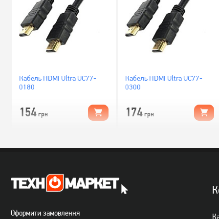
Кабель HDMI Ultra UC77-
Кабель HDMI Ultra UC77-
0180
0300
154
174
грн
грн
К
Оформити замовлення
Ка