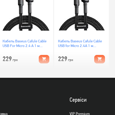
Кабель Baseus Cafule Cable
Кабель Baseus Cafule Cable
USB For Micro 2.4 A 1 м
USB for Micro 2.4A 1 м
Red/Black (CAMKLF-B91)
Gray/Black (CAMKLF-BG1)
229
229
грн
грн
Сервiси
тавка
VIP Premium