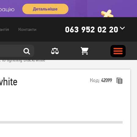
063 952 02 20
антія
Контакти
to lightning Black/white
white
Код:
42099