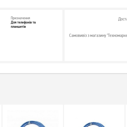
Призначення
Дост
Для телефонів та
планшетів
Самовивіз з магазину "Техномарк