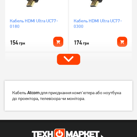
Кабель HDMI Ultra UC77-
Кабель HDMI Ultra UC77-
0180
0300
154
174
грн
грн
Кабель
Atcom
для приєднання комп'ютера або ноутбука
до проектора, телевізора чи монітора.
Кабель Gresso
Кабель Gresso
GR0.8AMAFNF 0,8м.
GR3.0AMAFNF 3м.