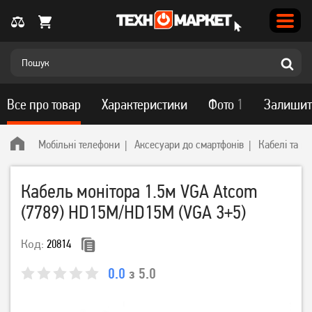
Все про товар
Характеристики
Фото
1
Залишит
Мобільні телефони
Аксесуари до смартфонів
Кабелі та п
Кабель монітора 1.5м VGA Atcom
(7789) HD15M/HD15M (VGA 3+5)
Код:
20814
0.0
з 5.0