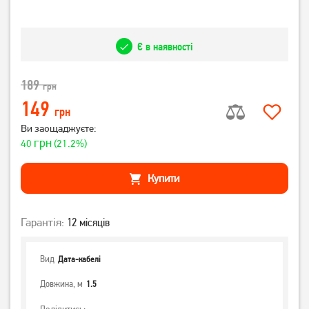
Є в наявності
189
грн
149
грн
Ви заощаджуєте:
грн
40
(21.2%)
Купити
Гарантія:
12 місяців
Вид
Дата-кабелі
Довжина, м
1.5