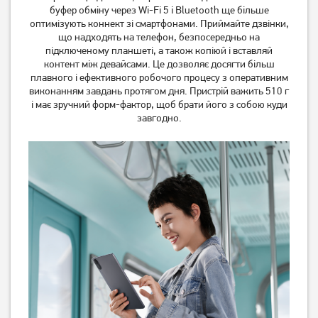
буфер обміну через Wi-Fi 5 і Bluetooth ще більше
оптимізують коннект зі смартфонами. Приймайте дзвінки,
що надходять на телефон, безпосередньо на
підключеному планшеті, а також копіюй і вставляй
контент між девайсами. Це дозволяє досягти більш
плавного і ефективного робочого процесу з оперативним
виконанням завдань протягом дня. Пристрій важить 510 г
і має зручний форм-фактор, щоб брати його з собою куди
Планшет Blackview Active 8
Планшет Blackview Active 8
завгодно.
Pro 8/256GB LTE Orange
Pro 8/256GB LTE Orange
(Global) (No Adapter)
15 089
грн
15 089
грн
12 939
12 939
грн
грн