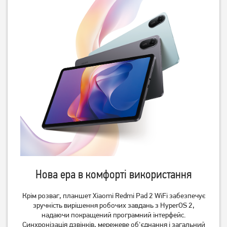
(SM-X130NZAEEUC)
8 499
11 499
грн
грн
Планшет Samsung Galaxy
Планшет Samsung Galaxy
Tab A11+ 5G 8/256GB Gray
Tab A11+ Wi-Fi 8/256GB
(SM-X236B)
Gray (SM-X230N)
Нова ера в комфорті використання
16 499
14 499
грн
грн
Крім розваг, планшет Xiaomi Redmi Pad 2 WiFi забезпечує
зручність вирішення робочих завдань з HyperOS 2,
надаючи покращений програмний інтерфейс.
Синхронізація дзвінків, мережеве об'єднання і загальний