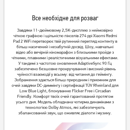
Все необхідне для розваг
Планшет Lenovo Tab 4/128
Планшет Samsung Galaxy
Завдяки 11-дюймовому 2,5K-дисплею з неймовірно
LTE Grey + Case
Tab A11 LTE 8/128GB Gray
чіткою графікою і щільністю пікселів 274 ppi Xiaomi Redmi
(ZAEJ0050UA)
(SM-X135FZAEEUC)
Pad 2 WiFi перетворює твій рутинний перегляд контенту в
більш насичений і незабутній досвід. Шоу, навчальні
8 999
9 899
грн
грн
відео або вечірній кіномарафон з близькими пройде з
чіткими, плавними і реалістичними візуальними ефектами.
У тандемі з частотою оновлення AdaptiveSync 90 Гц
забезпечено безшовне прокручування і високий рівень
чуйності взаємодії у всьому: від читання до геймінгу.
Зображення здається більш природним і приємним для
очей завдяки DC-диммінгу і сертифікації TÜV Rheinland для
Low Blue Light, блокуванню Flicker Free і Circadian
Friendly. Комфорт твоїх очей гарантований протягом
усього дня. Модель обладнана чотирма динаміками з
технологією Dolby Atmos, які забезпечують
збалансований звук, що оживляє діалоги і музику.
Планшет Samsung Galaxy
Планшет Xiaomi Redmi Pad
Tab A11 Wi-Fi 8/128GB Gray
2 8/256GB Graphite Gray