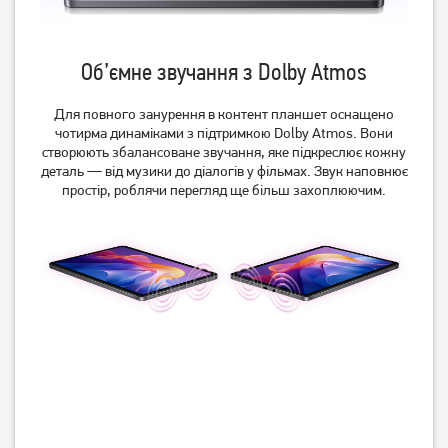
Об’ємне звучання з Dolby Atmos
Для повного занурення в контент планшет оснащено
чотирма динаміками з підтримкою Dolby Atmos. Вони
створюють збалансоване звучання, яке підкреслює кожну
деталь — від музики до діалогів у фільмах. Звук наповнює
простір, роблячи перегляд ще більш захоплюючим.