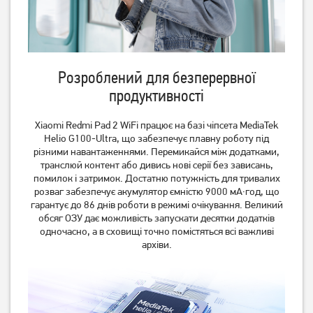
Планшет Blackview Active 8
Планшет Blackview Active 8
Pro 8/256GB LTE Black
Pro 8/256GB LTE Black
(Global) (No Adapter)
(Global)
15 269
грн
15 089
грн
12 939
12 939
грн
грн
Розроблений для безперервної
продуктивності
Xiaomi Redmi Pad 2 WiFi працює на базі чіпсета MediaTek
Helio G100-Ultra, що забезпечує плавну роботу під
різними навантаженнями. Перемикайся між додатками,
транслюй контент або дивись нові серії без зависань,
помилок і затримок. Достатню потужність для тривалих
розваг забезпечує акумулятор ємністю 9000 мА·год, що
гарантує до 86 днів роботи в режимі очікування. Великий
обсяг ОЗУ дає можливість запускати десятки додатків
одночасно, а в сховищі точно помістяться всі важливі
Планшет Samsung Galaxy
Планшет Samsung Galaxy
архіви.
Tab A11 LTE 8/128GB Gray
Tab A11 Wi-Fi 8/128GB Gray
(SM-X135FZAE) UA UCRF
(SM-X130NZAE) UA UCRF
13 209
грн
10 989
грн
10 939
8 999
грн
грн