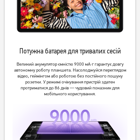
Планшет Samsung Galaxy
Планшет Samsung Galaxy
Tab A11+ 5G 8/256GB Gray
Tab A11+ 5G 6/128GB Gray
(SM-X236BZAP) (no
(SM-X236BZAR) (no
17 609
грн
13 919
грн
Adapter) UA UCRF
Adapter) UA UCRF
15 589
12 319
грн
грн
Потужна батарея для тривалих сесій
Великий акумулятор ємністю 9000 мА·г гарантує довгу
автономну роботу планшета. Насолоджуйся переглядом
відео, геймінгом або роботою без постійного пошуку
розетки. У режимі очікування пристрій здатен
протриматися до 86 днів — чудовий показник для
мобільного користування.