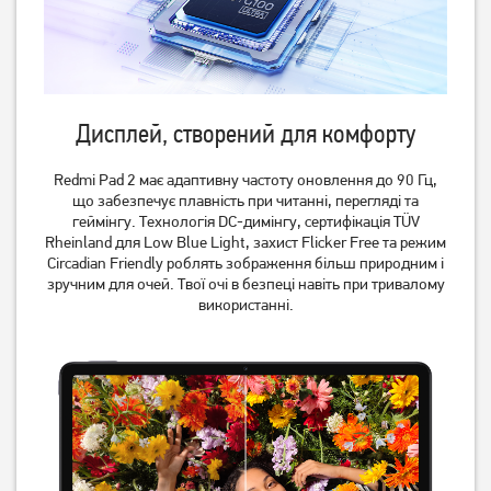
Дисплей, створений для комфорту
Redmi Pad 2 має адаптивну частоту оновлення до 90 Гц,
що забезпечує плавність при читанні, перегляді та
геймінгу. Технологія DC-димінгу, сертифікація TÜV
Планшет Samsung Galaxy
Планшет Samsung Galaxy
Rheinland для Low Blue Light, захист Flicker Free та режим
Tab A11+ WiFi 8/256GB Gray
Tab A11+ WiFi 6/128GB Gray
Circadian Friendly роблять зображення більш природним і
(SM-X230NZAP) (no
(SM-X230NZAR) (no
зручним для очей. Твої очі в безпеці навіть при тривалому
15 589
грн
12 899
грн
Adapter) UA UCRF
Adapter) UA UCRF
використанні.
13 809
10 689
грн
грн