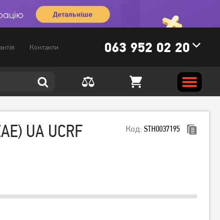
063 952 02 20
антія
Контакти
ZAE) UA UCRF
Код:
STH0037195