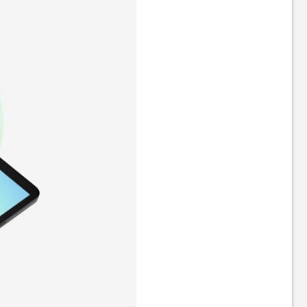
Планшет Blackview Active 8
Планшет Blackview Active 8
Pro 8/256GB LTE Orange
Pro 8/256GB LTE Black
(Global) (No Adapter)
(Global) (No Adapter)
15 089
грн
15 269
грн
12 939
12 939
грн
грн