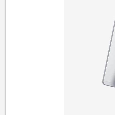
Планшет Xiaomi Redmi Pad 2
Планшет Samsung Galaxy
8/256GB Graphite Gray
Tab A11+ 5G 8/256GB Gray
(SM-X236B)
11 499
16 499
грн
грн