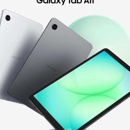
Планшет Samsung Galaxy
Планшет Blackview Active 8
Tab A11+ Wi-Fi 8/256GB Gray
Pro 8/256GB LTE Orange
(SM-X230N)
15 089
грн
14 499
12 939
грн
грн