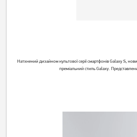
Планшет Blackview Active 8
Планшет Samsung Galaxy
Pro 8/256GB LTE Black
Tab A11 Wi-Fi 8/128GB Gray
(Global)
(SM-X130NZAE) UA UCRF
15 089
грн
10 989
грн
12 939
8 999
грн
грн
Натхнений дизайном культової серії смартфонів Galaxy S, но
преміальний стиль Galaxy. Представлени