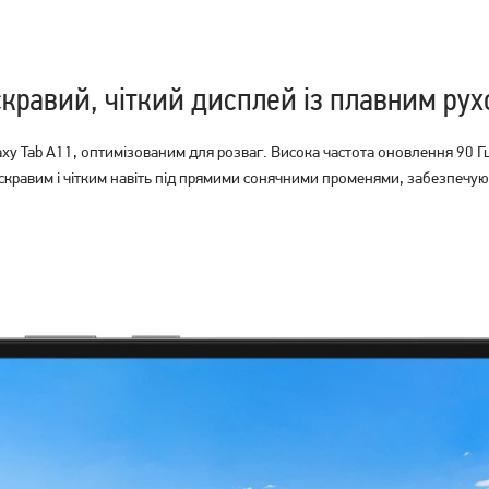
кравий, чіткий дисплей із плавним ру
 Tab A11, оптимізованим для розваг. Висока частота оновлення 90 Гц 
скравим і чітким навіть під прямими сонячними променями, забезпечуючи 