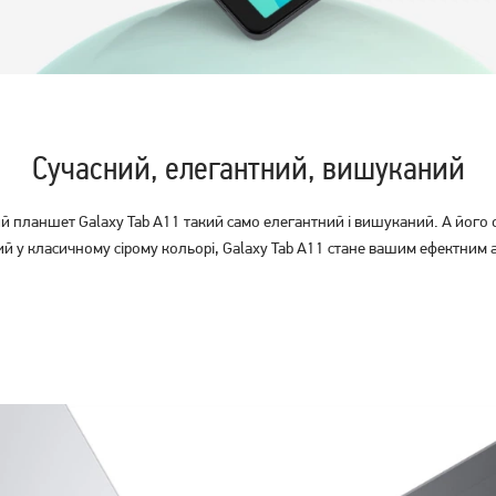
Планшет Samsung Galaxy
Планшет Samsung Galaxy
Tab A11+ WiFi 8/256GB Gray
Tab A11+ WiFi 6/128GB Gray
(SM-X230NZAP) (no Adapter)
(SM-X230NZAR) (no Adapter)
15 589
грн
12 899
грн
UA UCRF
UA UCRF
13 809
10 689
грн
грн
Сучасний, елегантний, вишуканий
вий планшет Galaxy Tab A11 такий само елегантний і вишуканий. А його
й у класичному сірому кольорі, Galaxy Tab A11 стане вашим ефектним 