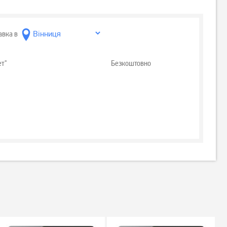
авка в
ет"
Безкоштовно