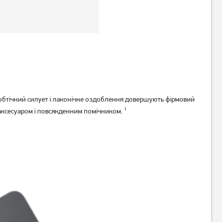
Планшет Samsung Galaxy
Планшет Samsung Galaxy
Tab A11+ 5G 8/256GB Gray
Tab A11+ 5G 6/128GB Gray
(SM-X236BZAP) (no Adapter)
(SM-X236BZAR) (no Adapter)
17 609
грн
13 919
грн
UA UCRF
UA UCRF
15 589
12 319
грн
грн
 обтічний силует і лаконічне оздоблення довершують фірмовий
аксесуаром і повсякденним помічником. ¹