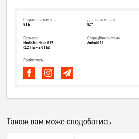
Оперативна пам'ять
Діагональ екрана
8 ГБ
8.7"
Процесор
Операційна система
MediaTek Helio G99
Android 15
(2.2 ГГц + 2.0 ГГц)
Поділитись:
Також вам може сподобатись