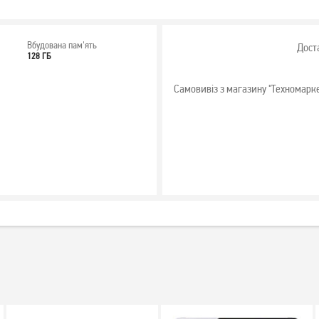
Вбудована пам'ять
Дост
128 ГБ
Самовивіз з магазину "Техномарк