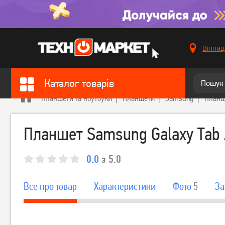
Вінниц
Каталог товарів
Планшети та ноутбуки
Планшети
Samsung
Планш
Планшет Samsung Galaxy Tab 
0.0
з 5.0
Все про товар
Характеристики
Фото
5
За