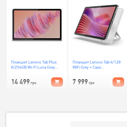
Планшет Lenovo Tab Plus
Планшет Lenovo Tab 4/128
8/256GB Wi-Fi Luna Grey
WiFi Grey + Case
(ZADX0043UA)
(ZAEH0006UA)
14 499
7 999
грн
грн