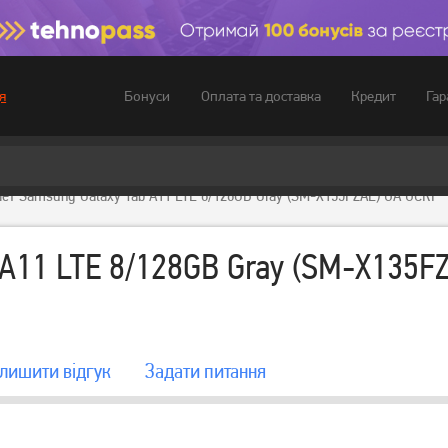
Бонуси
Оплата та доставка
Кредит
Гар
я
ет Samsung Galaxy Tab A11 LTE 8/128GB Gray (SM-X135FZAE) UA UCRF
A11 LTE 8/128GB Gray (SM-X135F
лишити вiдгук
Задати питання