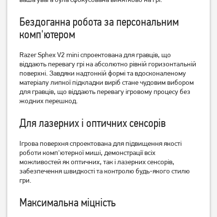
Бездоганна робота за персональним
комп'ютером
Razer Sphex V2 mini спроектована для гравців, що
віддають перевагу грі на абсолютно рівній горизонтальній
поверхні. Завдяки надтонкій формі та вдосконаленому
Ігрова поверхня Gembird
Ігрова поверхня Gembird
матеріалу липкої підкладки виріб стане чудовим вибором
MP-GAMEPRO-M
MP-GAMEPRO-S
для гравців, що віддають перевагу ігровому процесу без
жодних перешкод.
199
164
грн
грн
Для лазерних і оптичних сенсорів
Ігрова поверхня спроектована для підвищення якості
роботи комп'ютерної миші, демонстрації всіх
можливостей як оптичних, так і лазерних сенсорів,
забезпечення швидкості та контролю будь-якого стилю
гри.
Максимальна міцність