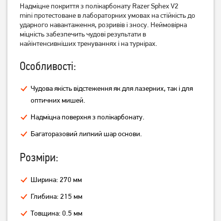
Надміцне покриття з полікарбонату Razer Sphex V2
mini протестоване в лабораторних умовах на стійкість до
Ігрова поверхня Gembird
Ігрова поверхня Gembird
ударного навантаження, розривів і зносу. Неймовірна
MP-S Black (MP-S-BK)
MP-S Grey (MP-S-G)
міцність забезпечить чудові результати в
найінтенсивніших тренуваннях і на турнірах.
114
114
грн
грн
Особливості:
Чудова якість відстеження як для лазерних, так і для
оптичних мишей.
Надміцна поверхня з полікарбонату.
Багаторазовий липкий шар основи.
Розміри:
Ігрова поверхня Hator Tonn
Ігрова поверхня Hator Tonn
Ширина: 270 мм
S (HTP-010)
M (HTP-020)
Глибина: 215 мм
249
399
грн
грн
Товщина: 0.5 мм