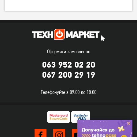
Оформити замовлення
063 952 02 20
Ігрова поверхня CorePad
Ігрова поверхня Gembird
067 200 29 19
(CC26110U)
MP-GAMEPRO Control (MP-
GAMEPRO-L)
699
грн
339
грн
559
269
грн
грн
Телефонуйте з 09:00 до 18:00