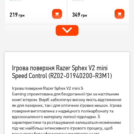
219
349
грн
грн
Ігрова поверхня Razer Sphex V2 mini
Speed Control (RZ02-01940200-R3M1)
Ігрова поверхня Razer Sphex V2 mini S
Ігрова поверхня A4Tech X7-
Ігрова поверхня Gembird
500MP
Gaming спроектована для бездоганної гри за настільним
MP-GAMEPRO-L
комп'ютером. Виріб забезпечує високу якість відстеження
як для лазерних, так і для оптичних ігрових мишок. Ігрова
399
259
грн
грн
поверхня виготовлена з надміцного полікарбонату та
вдосконаленого матеріалу липкої підкладки. Її
характеристики та розташування залишаться незмінними
під час найбільш інтенсивного ігрового процесу, щоб
ваша увага була сфокусована винятково на грі.