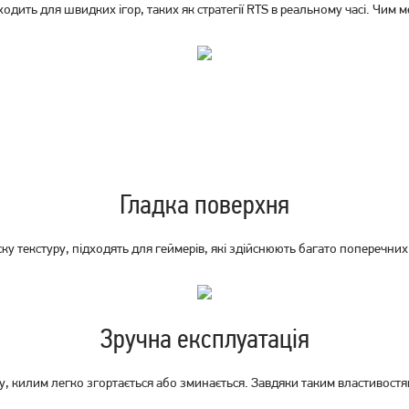
дить для швидких ігор, таких як стратегії RTS в реальному часі. Чим 
Ігрова поверхня Hator Tonn
Ігрова поверхня Hator Tonn
S (HTP-010)
M (HTP-020)
249
399
грн
грн
Гладка поверхня
у текстуру, підходять для геймерів, які здійснюють багато поперечних
Зручна експлуатація
, килим легко згортається або зминається. Завдяки таким властивостям
Ігрова поверхня A4Tech X7-
Ігрова поверхня A4Tech X7-
200S Black
200 S ​​Black