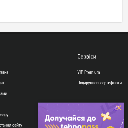
Сервiси
тавка
VIP Premium
дит
Подарункові сертифікати
нами
овару
стання сайту