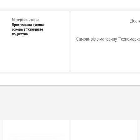
Матеріал основи
Дост
Протиковзна гумова
основа з тканинним
покриттям
Самовивіз з магазину "Техномарк