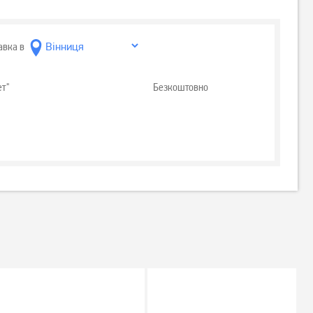
авка в
ет"
Безкоштовно