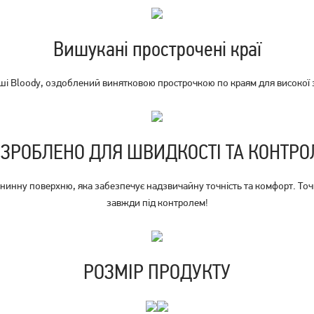
249
грн
199
199
грн
грн
Вишукані прострочені краї
і Bloody, оздоблений винятковою прострочкою по краям для високої з
ЗРОБЛЕНО ДЛЯ ШВИДКОСТІ ТА КОНТР
нинну поверхню, яка забезпечує надзвичайну точність та комфорт. Точн
завжди під контролем!
РОЗМІР ПРОДУКТУ