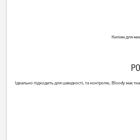
GAMEPRO-S)
189
грн
499
грн
149
399
грн
грн
Килим для миш
РО
Ідеально підходить для швидкості, та контролю, Bloody має тка