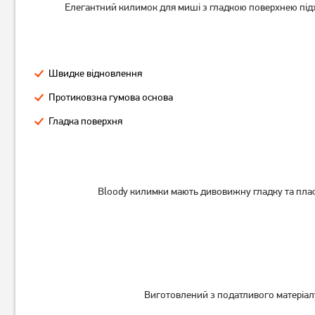
Елегантний килимок для миші з гладкою поверхнею підхо
Ігрова поверхня Gembird
Ігрова поверхня Gembird
MP-S Black (MP-S-BK)
MP-S Grey (MP-S-G)
Швидке відновлення
114
114
Протиковзна гумова основа
грн
грн
Гладка поверхня
Bloody килимки мають дивовижну гладку та пласк
Виготовлений з податливого матеріалу
Ігрова поверхня Gembird
Ігрова поверхня A4Tech X7-
MP-GAMEPRO Control (MP-
500MP (Black)