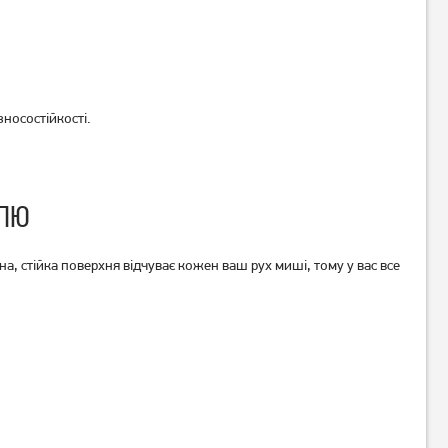
669
грн
679
грн
529
539
грн
грн
носостійкості.
ОЛЮ
а, стійка поверхня відчуває кожен ваш рух миші, тому у вас все