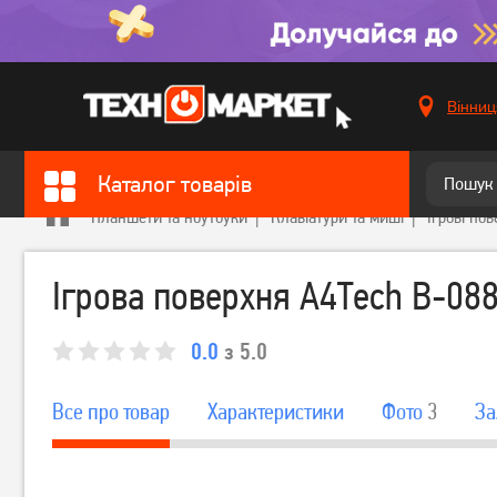
Вінниц
Каталог товарів
Планшети та ноутбуки
Клавіатури та миші
Ігрові пов
Ігрова поверхня A4Tech B-08
0.0
з 5.0
Все про товар
Характеристики
Фото
3
За