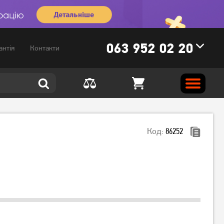
063 952 02 20
антія
Контакти
Код:
86252