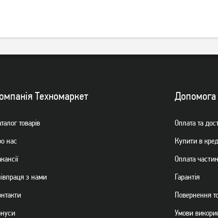
омпанiя Техномаркет
Допомога
талог товарiв
Оплата та дос
ро нас
Купити в кре
кансії
Оплата части
пiвпраця з нами
Гарантiя
онтакти
Повернення т
онуси
Умови викори