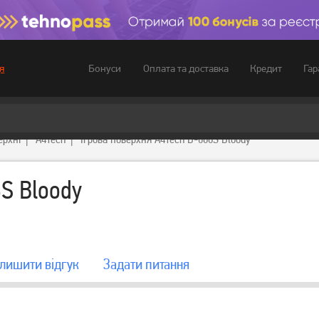
Бонуси
Оплата та доставка
Кредит
Гар
я
ерхні
A4Tech
Ігрова поверхня A4Tech B-088S Bloody
8S Bloody
лишити вiдгук
Задати питання