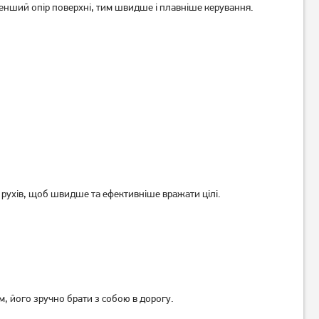
менший опір поверхні, тим швидше і плавніше керування.
Ігрова поверхня CorePad
Ігрова поверхня Gembird
(CC26110U)
MP-GAMEPRO Control (MP-
GAMEPRO-L)
699
грн
339
грн
559
269
грн
грн
 рухів, щоб швидше та ефективніше вражати цілі.
, його зручно брати з собою в дорогу.
Ігрова поверхня A4Tech BP-
Ігрова поверхня A4Tech B-
30L Bloody
087S Bloody