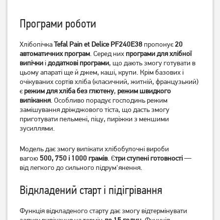
Програми роботи
Хлібопічка
Tefal Pain et Delice PF240E38
пропонує
20
автоматичних програм
. Серед них
програми для хлібної
Хлібопіч Gorenje
Хлібопічка Tefal PF220838
випічки
і
додаткові програми
, що дають змогу готувати в
BM1600WG
цьому апараті ще й джем, каші, крупи. Крім базових і
5 919
грн
6 979
грн
очікуваних сортів хліба (класичний, житній, французький)
4 729
є
режим для хліба без глютену
,
режим швидкого
5 579
грн
грн
випікання
. Особливо порадує господинь режим
замішування дріжджового тіста, що дасть змогу
приготувати пельмені, піцу, пиріжки з меншими
зусиллями.
Модель дає змогу випікати хлібобулочні вироби
вагою
500, 750 і 1000 грамів
. Є
три ступені готовності
—
від легкого до сильного підрум'янення.
Відкладений старт і підігрівання
Функція відкладеного старту дає змогу відтермінувати
Хлібопічка Tefal PF2101
Хлібопічка ECG PCB 82120
запуск випікання на термін
до 15 годин
. Функція