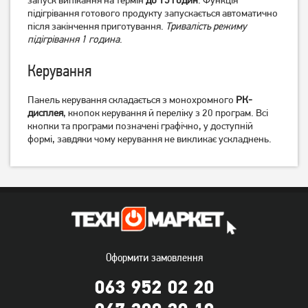
підігрівання готового продукту запускається автоматично
6 079
грн
5 179
грн
після закінчення приготування.
Тривалість режиму
4 859
4 349
підігрівання 1 година
.
грн
грн
Керування
Панель керування складається з монохромного
РК-
дисплея
, кнопок керування й переліку з 20 програм. Всі
кнопки та програми позначені графічно, у доступній
формі, завдяки чому керування не викликає ускладнень.
Хлібопічка Vimar VBM-681
Хлібопічка Vimar VBM-692
White
3 739
грн
4 749
грн
2 989
3 799
Оформити замовлення
грн
грн
063 952 02 20