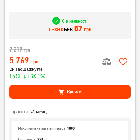
Є в наявності
57
грн
ТЕХНО
БЕК
7 219
грн
5 769
грн
Ви заощаджуєте:
грн
1 450
(20.1%)
Купити
Гарантія:
24 місяці
Максимальна вага випічки, г
1000
Потужність
720