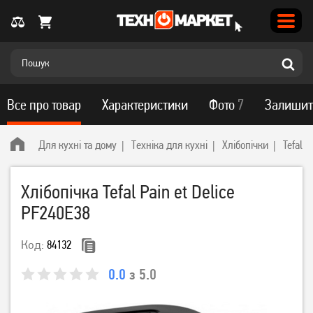
Все про товар
Характеристики
Фото
7
Залишит
Для кухні та дому
Техніка для кухні
Хлібопічки
Tefal
Хлібопічка Tefal Pain et Delice
PF240E38
Код:
84132
0.0
з 5.0