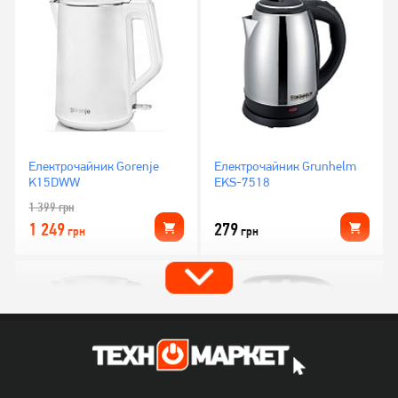
Електрочайник Gorenje
Електрочайник Grunhelm
K15DWW
EKS-7518
1 399
грн
1 249
279
грн
грн