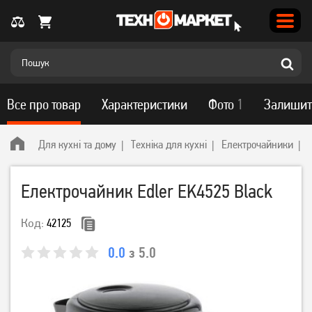
Все про товар
Характеристики
Фото
1
Залишит
Для кухні та дому
Техніка для кухні
Електрочайники
Електрочайник Edler EK4525 Black
Код:
42125
0.0
з 5.0