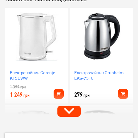
Електрочайник Gorenje
Електрочайник Grunhelm
K15DWW
EKS-7518
1 399
грн
1 249
279
грн
грн