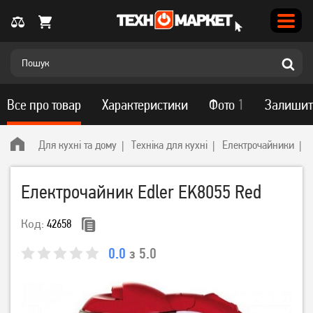
Все про товар
Характеристики
Фото
1
Залишит
Для кухні та дому
Техніка для кухні
Електрочайники
Електрочайник Edler EK8055 Red
Код:
42658
0.0
з 5.0