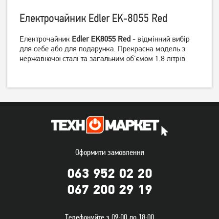
Електрочайник Edler EK-8055 Red
Електрочайник
Edler EK8055 Red
- відмінний вибір
для себе або для подарунка. Прекрасна модель з
Електрочайник Tefal
Електрочайник Tefal
нержавіючої сталі та загальним об'ємом 1.8 літрів
KI772D38
KO260130
2 599
грн
2 299
грн
1 849
2 039
грн
грн
Оформити замовлення
063 952 02 20
067 200 29 19
Електрочайник Tefal
Електрочайник Rotex
KO330830
RKT82-G
Телефонуйте з 09:00 до 18:00