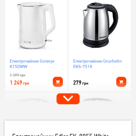
Електрочайник Gorenje
Електрочайник Grunhelm
K15DWW
EKS-7518
1 399
грн
1 249
279
грн
грн