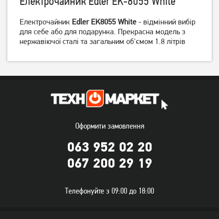
Електрочайник Edler EK-8055 White
Електрочайник
Edler EK8055 White
- відмінний вибір
для себе або для подарунка. Прекрасна модель з
Електрочайник Tefal
Електрочайник Tefal
нержавіючої сталі та загальним об'ємом 1.8 літрів
KI772D38
KO260130
2 599
грн
2 299
грн
1 849
2 039
грн
грн
Оформити замовлення
063 952 02 20
067 200 29 19
Електрочайник Tefal
Електрочайник Edler
Телефонуйте з 09:00 до 18:00
KO330830
EK8055 Red
1 999
грн