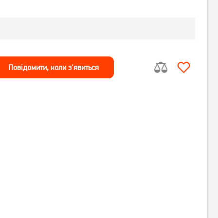
Повiдомити, коли з'явиться