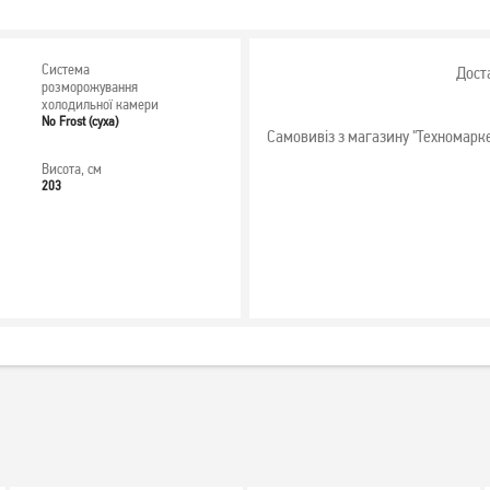
Система
Дост
розморожування
холодильної камери
No Frost (суха)
Самовивіз з магазину "Техномарк
Висота, см
203