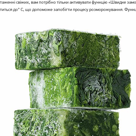
аженні свіжих, вам потрібно тільки активувати функцію «Швидке замо
ститься до° C, що допоможе запобігти процесу розморожування. Функц