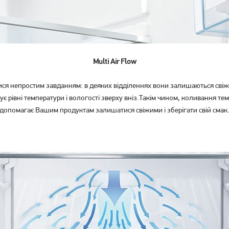
Холодильник двокамерний
Вбудований холодильник
Ardesto DTF-M212X143
Liebherr ICNd 5123
12 719
грн
10 169
60 999
Multi Air Flow
грн
грн
я непростим завданням: в деяких відділеннях вони залишаються свіжи
є рівні температури і вологості зверху вніз.Такім чином, коливання т
допомагає Вашим продуктам залишатися свіжими і зберігати свій смак