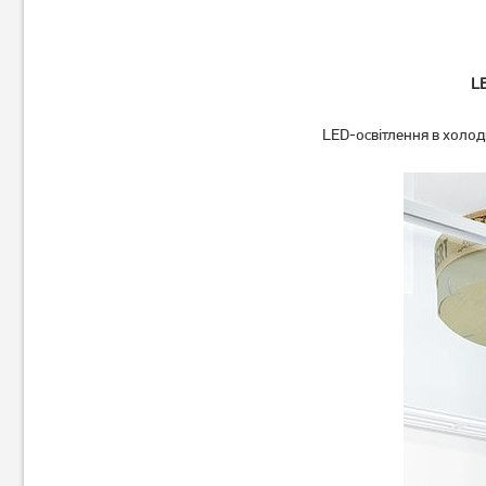
LE
LED-освітлення в холоди
Холодильник Liebherr CBNef
Холодильник Midea
5735
MDRT294FGF28W(JB)
47 000
грн
Немає в наявності
Немає в наявності