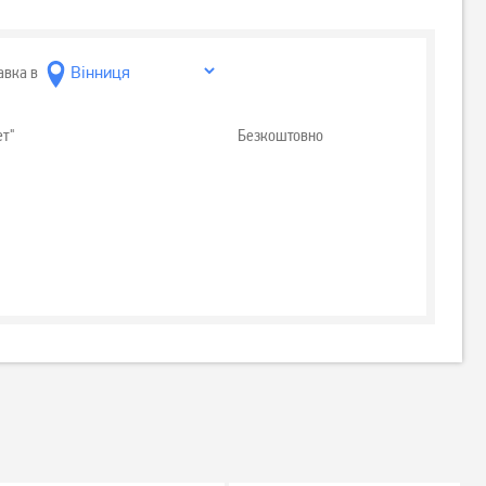
авка в
ет"
Безкоштовно