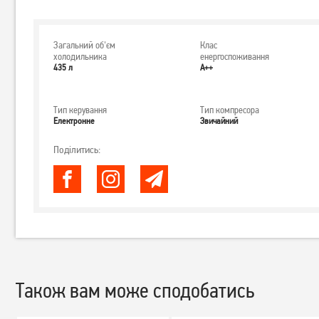
Загальний об'єм
Клас
холодильника
енергоспоживання
435 л
А++
Тип керування
Тип компресора
Електронне
Звичайний
Поділитись:
Також вам може сподобатись