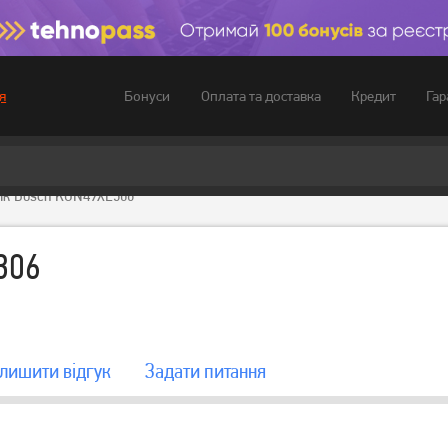
Бонуси
Оплата та доставка
Кредит
Гар
я
ик Bosch KGN49XL306
306
лишити вiдгук
Задати питання