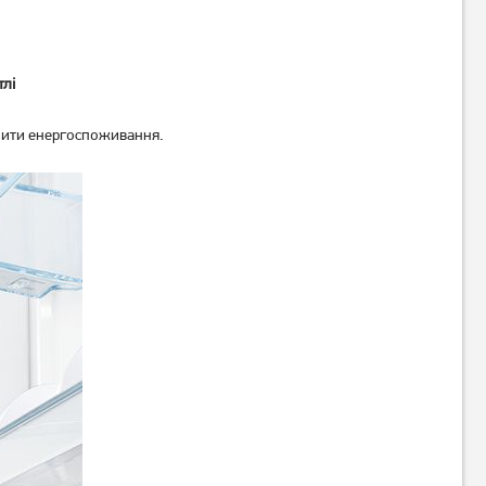
тлі
низити енергоспоживання.
Холодильник з
Холодильник Beko
морозильною камерою Beko
TS190020 Без No Frost
RCSA366K30XB
20 939
грн
16 749
грн
Немає в наявності