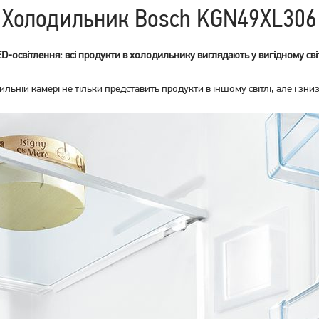
Холодильник Bosch KGN49XL306
D-освітлення: всі продукти в холодильнику виглядають у вигідному сві
льній камері не тільки представить продукти в іншому світлі, але і з
Вбудований холодильник
Вбудований холодильник
Liebherr ICSe 5103
Liebherr ICe 5103
38 999
грн
40 999
грн
Немає в наявності