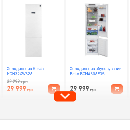
Холодильник Bosch
Холодильник вбудовуваний
KGN39XW326
Beko BCNA306E3S
32 299
грн
29 999
29 999
грн
грн