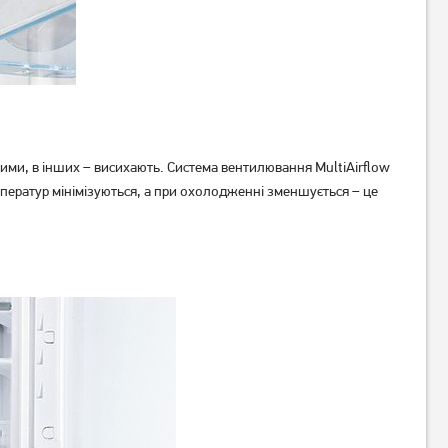
Холодильник Gorenje NRK
Холодильник Gorenje
6202EXL4
NRK6202ES4
20 169
грн
Немає в наявності
ми, в інших – висихають. Система вентилювання MultiAirflow
емператур мінімізуються, а при охолодженні зменшується – це
.