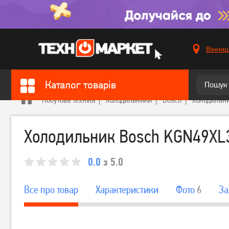
Вінниц
Каталог товарів
Побутова техніка
Холодильники
Bosch
Холодильн
Холодильник Bosch KGN49XL
0.0
з 5.0
Все про товар
Характеристики
Фото
6
За