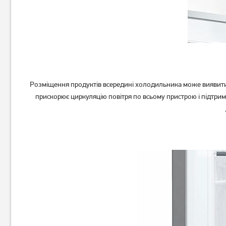
Холодильник Edler ED-
Холодильник двокамерний
275CDT
Ardesto DTF-M212W143
8 999
грн
11 899
грн
8 399
9 519
грн
грн
Розміщення продуктів всередині холодильника може виявитис
прискорює циркуляцію повітря по всьому пристрою і підтриму