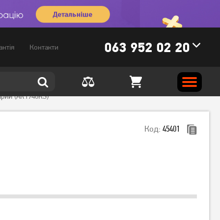
063 952 02 20
антія
Контакти
Сірий (AR1948KS)
Код:
45401