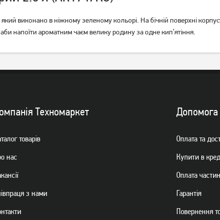
 який виконано в ніжному зеленому кольорі. На бічній поверхні корп
, аби напоїти ароматним чаєм велику родину за одне кип’ятіння.
Чайник для плити Ardesto
Чайник Resto зі свистком 2.7
Black Mars 2.5 л Чорний
л (90604)
(AR0747KS)
1 049
грн
1 049
грн
Немає в наявності
омпанiя Техномаркет
Допомога
талог товарiв
Оплата та дос
ро нас
Купити в кре
кансії
Оплата части
пiвпраця з нами
Гарантiя
онтакти
Повернення т