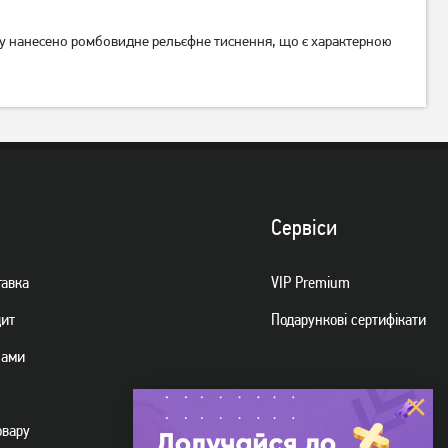
усу нанесено ромбовидне рельєфне тиснення, що є характерною
Чайник для плити Ardesto
Чайник для плити Ardesto
Black Mars 3 л Чорний
Gemini зелений 2.5 л
(AR0748KS)
(AR1947KG)
1 049
999
грн
грн
Немає в наявності
Немає в наявності
Сервiси
тавка
VIP Premium
дит
Подарункові сертифікати
нами
овару