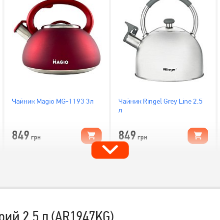
Чайник Magio MG-1193 3л
Чайник Ringel Grey Line 2.5
л
849
849
грн
грн
рий 2.5 л (AR1947KG)