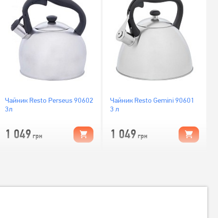
Чайник Resto Perseus 90602
Чайник Resto Gemini 90601
3л
3 л
1 049
1 049
грн
грн