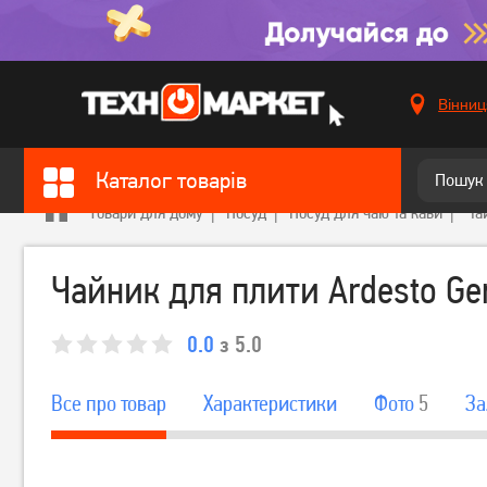
Вінниц
Каталог товарів
Товари для дому
Посуд
Посуд для чаю та кави
Ча
Чайник для плити Ardesto Gem
0.0
з 5.0
Все про товар
Характеристики
Фото
5
За