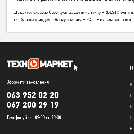
Додайте яскравих барв кухні завдяки чайнику ARDESTO Gemini,
особливістю моделі. Об’єму чайника – 2,5 л – цілком вистачить
Чайник Resto Aries 90606
Чайник для плити Holmer
2.7 л
Чорний 2 л (WK-6320-BCSB
Cloud
1 049
499
грн
грн
К
Оформити замовлення
Ка
063 952 02 20
П
067 200 29 19
Ва
Телефонуйте з 09:00 до 18:00
С
К