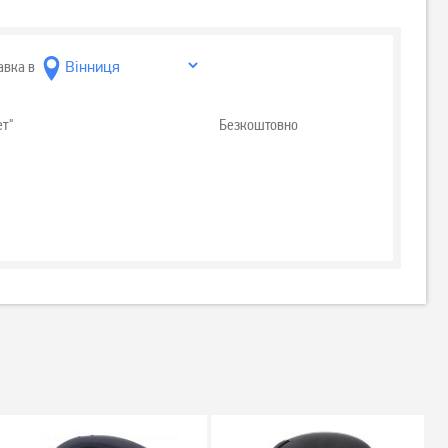
авка в
ет"
Безкоштовно