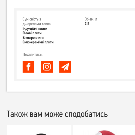
Сумісність з
Об'єм, л
джерелами тепла
2.5
Індукційні плити
Газові плити
Електроплити
Склокерамічні плити
Поділитись:
Також вам може сподобатись