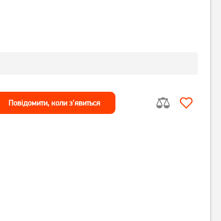
Повiдомити, коли з'явиться