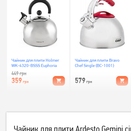
Чайник для плити Holmer
Чайник для плити Bravo
WK-4320-BSSS Euphoria
Chef Single (BC-1001)
449
грн
359
579
грн
грн
Чайник для плити Ardesto Gemini сі