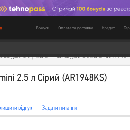
Бонуси
Оплата та доставка
Кредит
Гар
я
йники для плити
Ardesto
Чайник для плити Ardesto Gemini 2.5 л 
ini 2.5 л Сірий (AR1948KS)
лишити вiдгук
Задати питання